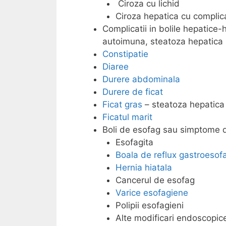
Ciroza cu lichid
Ciroza hepatica cu complica
Complicatii in bolile hepatice-
autoimuna, steatoza hepatica 
Constipatie
Diaree
Durere abdominala
Durere de ficat
Ficat gras
– steatoza hepatica
Ficatul marit
Boli de esofag sau simptome d
Esofagita
Boala de reflux gastroesof
Hernia hiatala
Cancerul de esofag
Varice esofagiene
Polipii esofagieni
Alte modificari endoscopic