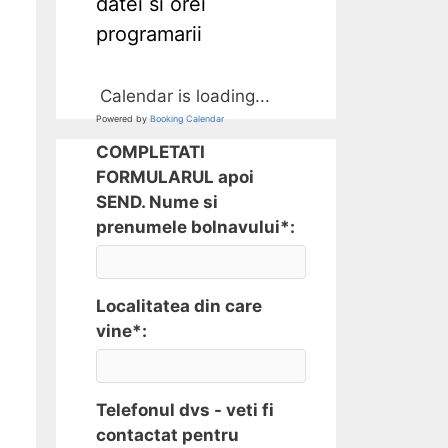
datei si orei
programarii
Calendar is loading...
Powered by
Booking Calendar
COMPLETATI
FORMULARUL apoi
SEND. Nume si
prenumele bolnavului*:
Localitatea din care
vine*:
Telefonul dvs - veti fi
contactat pentru