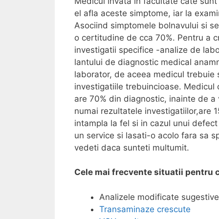
Medicul invata in facultate cate sunt
el afla aceste simptome, iar la exa
Asociind simptomele bolnavului si s
o certitudine de cca 70%. Pentru a cr
investigatii specifice -analize de lab
lantului de diagnostic medical anam
laborator, de aceea medicul trebuie 
investigatiile trebuincioase. Medicu
are 70% din diagnostic, inainte de a 
numai rezultatele investigatiilor,are 
intampla la fel si in cazul unui defe
un service si lasati-o acolo fara sa s
vedeti daca sunteti multumit.
Cele mai frecvente situatii pentru 
Analizele modificate sugestive
Transaminaze crescute