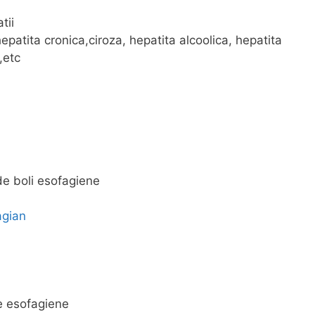
tii
hepatita cronica,ciroza, hepatita alcoolica, hepatita
,etc
e boli esofagiene
agian
e esofagiene