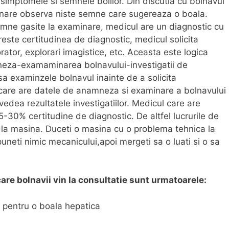
 simptomele si semnele bolilor. Din discutia cu bolnavul
minare observa niste semne care sugereaza o boala.
emne gasite la examinare, medicul are un diagnostic cu
este certitudinea de diagnostic, medicul solicita
orator, explorari imagistice, etc. Aceasta este logica
neza-examaminarea bolnavului-investigatii de
sa examinzele bolnavul inainte de a solicita
l care are datele de anamneza si examinare a bolnavului
vedea rezultatele investigatiilor. Medicul care are
15-30% certitudine de diagnostic. De altfel lucrurile de
ct la masina. Duceti o masina cu o problema tehnica la
puneti nimic mecanicului,apoi mergeti sa o luati si o sa
care bolnavii vin la consultatie sunt urmatoarele:
 pentru o boala hepatica