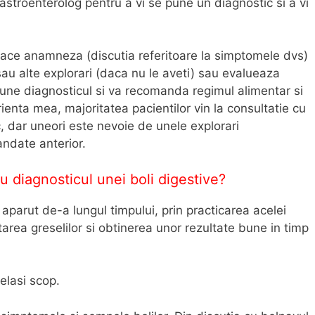
troenterolog pentru a vi se pune un diagnostic si a vi
face anamneza (discutia referitoare la simptomele dvs)
u alte explorari (daca nu le aveti) sau evalueaza
 pune diagnosticul si va recomanda regimul alimentar si
enta mea, majoritatea pacientilor vin la consultatie cu
c, dar uneori este nevoie de unele explorari
ndate anterior.
u diagnosticul unei boli digestive?
 aparut de-a lungul timpului, prin practicarea acelei
tarea greselilor si obtinerea unor rezultate bune in timp
elasi scop.