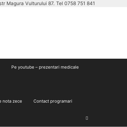
str Magura Vulturului 87. Tel 0758 751 841
Sari
la
conținut
Pe youtube – prezentari medicale
e nota zece
Contact programari
Caută