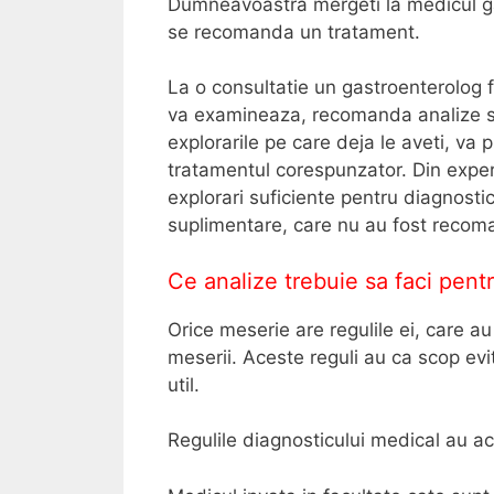
Dumneavoastra mergeti la medicul gas
se recomanda un tratament.
La o consultatie un gastroenterolog 
va examineaza, recomanda analize sa
explorarile pe care deja le aveti, va
tratamentul corespunzator. Din experi
explorari suficiente pentru diagnosti
suplimentare, care nu au fost recoma
Ce analize trebuie sa faci pentr
Orice meserie are regulile ei, care au
meserii. Aceste reguli au ca scop evi
util.
Regulile diagnosticului medical au ac