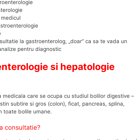
troenterologie
nterologie
e medicul
astroenterologie
e
sultatie la gastroenterolog, „doar” ca sa te vada un
analize pentru diagnostic
nterologie si hepatologie
 medicala care se ocupa cu studiul bolilor digestive –
in subtire si gros (colon), ficat, pancreas, splina,
n toate bolile umane.
a consultatie?