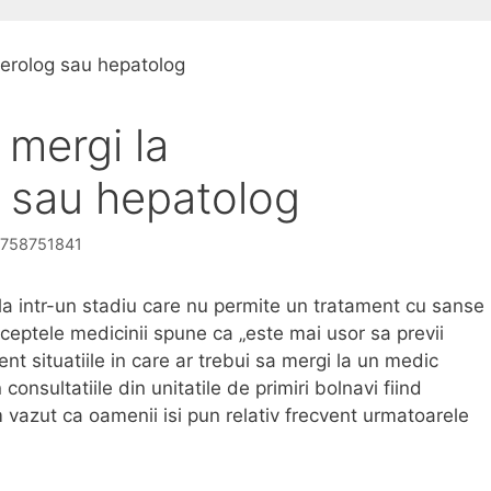
 mergi la
 sau hepatolog
 0758751841
la intr-un stadiu care nu permite un tratament cu sanse
eptele medicinii spune ca „este mai usor sa previi
nt situatiile in care ar trebui sa mergi la un medic
onsultatiile din unitatile de primiri bolnavi fiind
 vazut ca oamenii isi pun relativ frecvent urmatoarele