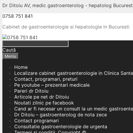
Dr Ditoiu AV, medic gastroenterolog - hepatolog Bucuresti
0758 751 841
Cabinet de gastroenterologie si hepatologie in Bucuresti
Caută
Meniu
Home
Localizare cabinet gastroenterologie in Clinica Sant
Contact, programari, preturi
Pe youtube – prezentari medicale
Pareri dr Ditoiu
Articole pe net dr Ditoiu
Noutati zilnic pe facebook
Cand ar fi necesar un consult la un medic gastroent
Dr Ditoiu – gastroenterolog de nota zece
Contact programari
Consultatie gastroenterologie de urgenta
Termeni si conditii, Copyright ©