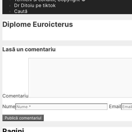
Dr Ditoiu pe tiktok
Caută
Diplome Euroicterus
Lasă un comentariu
Comentariu
Nume
Email
Pagini