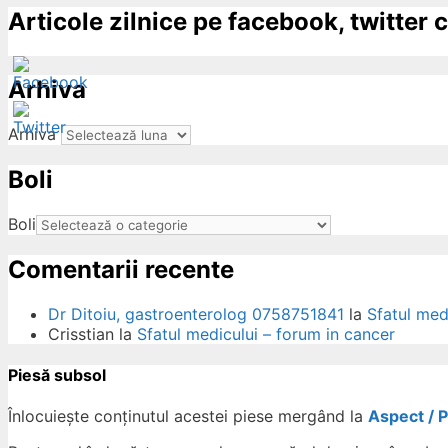
Articole zilnice pe facebook, twitter c
Arhiva
Arhiva
Boli
ow
Boli
Comentarii recente
Dr Ditoiu, gastroenterolog 0758751841
la
Sfatul med
Crisstian
la
Sfatul medicului – forum in cancer
Piesă subsol
Înlocuiește conținutul acestei piese mergând la
Aspect / 