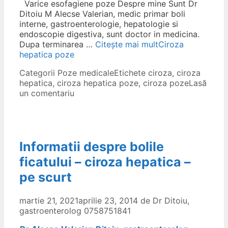
Varice esofagiene poze Despre mine Sunt Dr
Ditoiu M Alecse Valerian, medic primar boli
interne, gastroenterologie, hepatologie si
endoscopie digestiva, sunt doctor in medicina.
Dupa terminarea …
Citește mai mult
Ciroza
hepatica poze
Categorii
Poze medicale
Etichete
ciroza
,
ciroza
hepatica
,
ciroza hepatica poze
,
ciroza poze
Lasă
un comentariu
Informatii despre bolile
ficatului – ciroza hepatica –
pe scurt
martie 21, 2021
aprilie 23, 2014
de
Dr Ditoiu,
gastroenterolog 0758751841