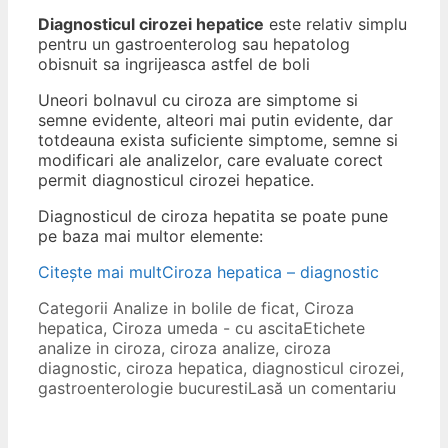
Diagnosticul cirozei hepatice
este relativ simplu
pentru un gastroenterolog sau hepatolog
obisnuit sa ingrijeasca astfel de boli
Uneori bolnavul cu ciroza are simptome si
semne evidente, alteori mai putin evidente, dar
totdeauna exista suficiente simptome, semne si
modificari ale analizelor, care evaluate corect
permit diagnosticul cirozei hepatice.
Diagnosticul de ciroza hepatita se poate pune
pe baza mai multor elemente:
Citește mai mult
Ciroza hepatica – diagnostic
Categorii
Analize in bolile de ficat
,
Ciroza
hepatica
,
Ciroza umeda - cu ascita
Etichete
analize in ciroza
,
ciroza analize
,
ciroza
diagnostic
,
ciroza hepatica
,
diagnosticul cirozei
,
gastroenterologie bucuresti
Lasă un comentariu