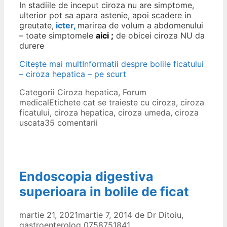
In stadiile de inceput ciroza nu are simptome,
ulterior pot sa apara astenie, apoi scadere in
greutate,
icter,
marirea de volum a abdomenului
– toate simptomele
aici ;
de obicei ciroza NU da
durere
Citește mai mult
Informatii despre bolile ficatului
– ciroza hepatica – pe scurt
Categorii
Ciroza hepatica
,
Forum
medical
Etichete
cat se traieste cu ciroza
,
ciroza
ficatului
,
ciroza hepatica
,
ciroza umeda
,
ciroza
uscata
35 comentarii
Endoscopia digestiva
superioara in bolile de ficat
martie 21, 2021
martie 7, 2014
de
Dr Ditoiu,
gastroenterolog 0758751841