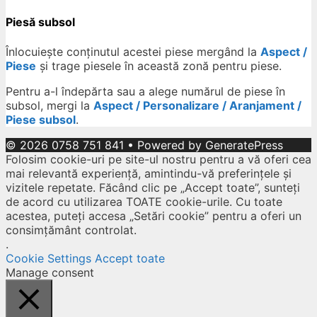
Piesă subsol
Înlocuiește conținutul acestei piese mergând la
Aspect /
Piese
și trage piesele în această zonă pentru piese.
Pentru a-l îndepărta sau a alege numărul de piese în
subsol, mergi la
Aspect / Personalizare / Aranjament /
Piese subsol
.
© 2026 0758 751 841
• Powered by
GeneratePress
Folosim cookie-uri pe site-ul nostru pentru a vă oferi cea
mai relevantă experiență, amintindu-vă preferințele și
vizitele repetate. Făcând clic pe „Accept toate”, sunteți
de acord cu utilizarea TOATE cookie-urile. Cu toate
acestea, puteți accesa „Setări cookie” pentru a oferi un
consimțământ controlat.
.
Cookie Settings
Accept toate
Manage consent