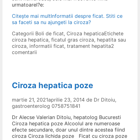
urmatoarel?e:
Citește mai mult
Informatii despre ficat. Stiti ce
sa faceti sa nu ajungeti la ciroza?
Categorii
Boli de ficat
,
Ciroza hepatica
Etichete
ciroza hepatica
,
ficatul gras ciroza
,
hepatita sau
ciroza
,
informatii ficat
,
tratament hepatita
2
comentarii
Ciroza hepatica poze
martie 21, 2021
aprilie 23, 2014
de
Dr Ditoiu,
gastroenterolog 0758751841
Dr Alecse Valerian Ditoiu, hepatolog Bucuresti
Ciroza hepatica poze Alcoolul are numeroase
efecte secundare, doar unul dintre acestea fiind
ciroza Ciroza lichida poze Ficat cu ciroza poze