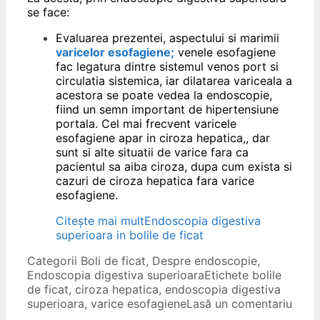
se face:
Evaluarea prezentei, aspectului si marimii
varicelor esofagiene;
venele esofagiene
fac legatura dintre sistemul venos port si
circulatia sistemica, iar dilatarea variceala a
acestora se poate vedea la endoscopie,
fiind un semn important de hipertensiune
portala. Cel mai frecvent varicele
esofagiene apar in ciroza hepatica,, dar
sunt si alte situatii de varice fara ca
pacientul sa aiba ciroza, dupa cum exista si
cazuri de ciroza hepatica fara varice
esofagiene.
Citește mai mult
Endoscopia digestiva
superioara in bolile de ficat
Categorii
Boli de ficat
,
Despre endoscopie
,
Endoscopia digestiva superioara
Etichete
bolile
de ficat
,
ciroza hepatica
,
endoscopia digestiva
superioara
,
varice esofagiene
Lasă un comentariu