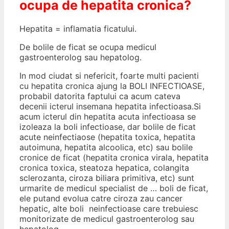
ocupa de hepatita cronica?
Hepatita = inflamatia ficatului.
De bolile de ficat se ocupa medicul
gastroenterolog sau hepatolog.
In mod ciudat si nefericit, foarte multi pacienti
cu hepatita cronica ajung la BOLI INFECTIOASE,
probabil datorita faptului ca acum cateva
decenii icterul insemana hepatita infectioasa.Si
acum icterul din hepatita acuta infectioasa se
izoleaza la boli infectioase, dar bolile de ficat
acute neinfectiaose (hepatita toxica, hepatita
autoimuna, hepatita alcoolica, etc) sau bolile
cronice de ficat (hepatita cronica virala, hepatita
cronica toxica, steatoza hepatica, colangita
sclerozanta, ciroza biliara primitiva, etc) sunt
urmarite de medicul specialist de … boli de ficat,
ele putand evolua catre ciroza zau cancer
hepatic, alte boli neinfectioase care trebuiesc
monitorizate de medicul gastroenterolog sau