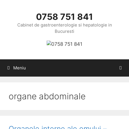
Sari
la
0758 751 841
conținut
Cabinet de gastroenterologie si hepatologie in
Bucuresti
Meniu
organe abdominale
Organele interne ale omului –