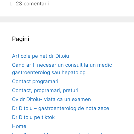
i
r
c
23 comentarii
n
i
h
t
i
e
t
e
e
r
Pagini
n
e
Articole pe net dr Ditoiu
a
Cand ar fi necesar un consult la un medic
l
gastroenterolog sau hepatolog
e
Contact programari
o
Contact, programari, preturi
m
Cv dr Ditoiu- viata ca un examen
u
Dr Ditoiu – gastroenterolog de nota zece
l
Dr Ditoiu pe tiktok
u
Home