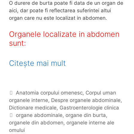
O durere de burta poate fi data de un organ de
aici, dar poate fi reflectarea suferintei altui
organ care nu este localizat in abdomen.
Organele localizate in abdomen
sunt:
Citește mai mult
O
r
g
a
C
Anatomia corpului omenesc
,
Corpul uman
n
organele interne
a
,
Despre organele abdominale
,
e
Dictionare medicale
t
,
Gastroenterologie clinica
e
E
organe abdominale
,
organe din burta
,
l
organele din abdomen
g
t
,
organele interne ale
e
omului
o
i