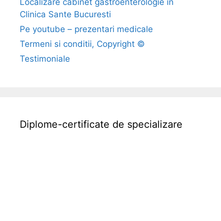
i
Localizare cabinet gastroenterologie in
Clinica Sante Bucuresti
–
Pe youtube – prezentari medicale
o
Termeni si conditii, Copyright ©
r
Testimoniale
g
a
n
e
l
Diplome-certificate de specializare
e
a
b
d
o
m