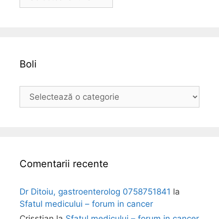
r
h
i
v
a
Boli
B
o
l
i
Comentarii recente
Dr Ditoiu, gastroenterolog 0758751841
la
Sfatul medicului – forum in cancer
Crisstian
la
Sfatul medicului – forum in cancer