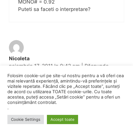
MONO# = 0.92
Puteti sa faceti o interpretare?
Nicoleta
noiembrie 17, 2011 la 9:42 am
|
Răspunde
Folosim cookie-uri pe site-ul nostru pentru a vă oferi cea
mai relevantă experiență, amintindu-vă preferințele și
vizitele repetate. Făcând clic pe „Accept toate”, sunteți
Buna ziua iam facut baietatul meu de 8
de acord cu utilizarea TOATE cookie-urile. Cu toate
acestea, puteți accesa „Setări cookie” pentru a oferi un
ani analizele pt ca varsa si are diaree nu
consimțământ controlat.
are pofta de mancare
.
ia iesit leucocitele11,96 trombocitele
520 vsh 45 si fribrinogemie 405 dupa
Cookie Settings
Accept toate
doua saptamani i le-am repetat si iau