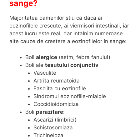
sange?
Majoritatea oamenilor stiu ca daca ai
eozinofilele crescute, ai viermisori intestinali, iar
acest lucru este real, dar intalnim numeroase
alte cauze de crestere a eozinofilelor in sange:
Boli
alergice
(astm, febra fanului)
Boli ale
tesutului conjunctiv
Vasculite
Artrita reumatoida
Fasciita cu eozinofile
Sindromul eozinofilie-mialgie
Coccidioidomiciza
Boli
parazitare
:
Ascarizi (limbrici)
Schistosomiaza
Trichineloza