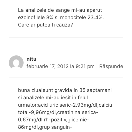
La analizele de sange mi-au aparut
ezoinofilele 8% si monocitele 23.4%.
Care ar putea fi cauza?
nitu
februarie 17, 2012 la 9:21 pm
|
Răspunde
buna ziua!sunt gravida in 35 saptamani
si analizele mi-au iesit in felul
urmator:acid uric seric-2.93mg/dl,calciu
total-9,96mg/dl,creatinina serica-
0,67mg/dl,rh-pozitiv,glicemie-
86mg/dl,grup sanguin-