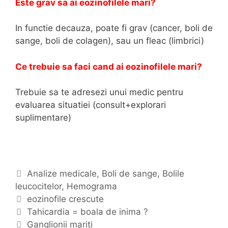
Este grav sa ai eozinofilele mari?
In functie decauza, poate fi grav (cancer, boli de
sange, boli de colagen), sau un fleac (limbrici)
Ce trebuie sa faci cand ai eozinofilele mari?
Trebuie sa te adresezi unui medic pentru
evaluarea situatiei (consult+explorari
suplimentare)
C
Analize medicale
,
Boli de sange
,
Bolile
leucocitelor
a
,
Hemograma
t
E
eozinofile crescute
N
e
t
Tahicardia = boala de inima ?
a
g
i
Ganglionii mariti