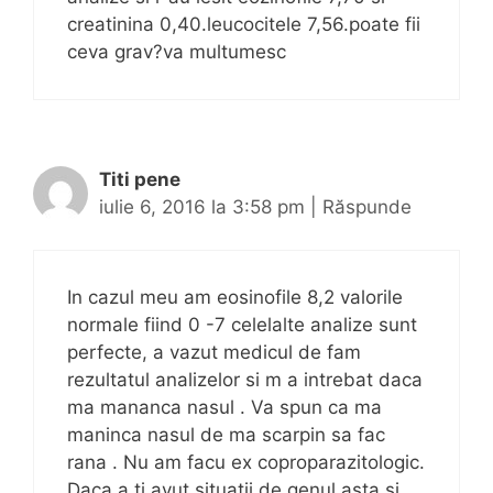
creatinina 0,40.leucocitele 7,56.poate fii
ceva grav?va multumesc
Titi pene
iulie 6, 2016 la 3:58 pm
|
Răspunde
In cazul meu am eosinofile 8,2 valorile
normale fiind 0 -7 celelalte analize sunt
perfecte, a vazut medicul de fam
rezultatul analizelor si m a intrebat daca
ma mananca nasul . Va spun ca ma
maninca nasul de ma scarpin sa fac
rana . Nu am facu ex coproparazitologic.
Daca a ti avut situatii de genul asta si