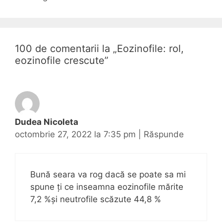
v
o
c
i
r
h
g
i
e
a
i
t
100 de comentarii la „
Eozinofile: rol,
r
e
eozinofile crescute
”
e
a
r
t
i
Dudea Nicoleta
c
octombrie 27, 2022 la 7:35 pm
|
Răspunde
o
l
e
Bună seara va rog dacă se poate sa mi
spune ți ce inseamna eozinofile mărite
7,2 %și neutrofile scăzute 44,8 %