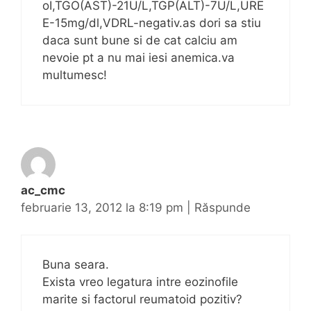
oI,TGO(AST)-21U/L,TGP(ALT)-7U/L,URE
E-15mg/dl,VDRL-negativ.as dori sa stiu
daca sunt bune si de cat calciu am
nevoie pt a nu mai iesi anemica.va
multumesc!
ac_cmc
februarie 13, 2012 la 8:19 pm
|
Răspunde
Buna seara.
Exista vreo legatura intre eozinofile
marite si factorul reumatoid pozitiv?