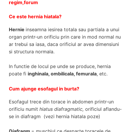
regim,forum
Ce este hernia hiatala?
Hernie
inseamna iesirea totala sau partiala a unui
organ printr-un orificiu prin care in mod normal nu
ar trebui sa iasa, daca orificiul ar avea dimensiuni
si structura normala.
In functie de locul pe unde se produce, hernia
poate fi
inghinala, ombilicala, femurala
, etc.
Cum ajunge esofagul in burta?
Esofagul trece din torace in abdomen printr-un
orificiu numit
hiatus diafragmatic,
orificiul aflandu-
se in diafragm (vezi hernia hiatala poze)
Diafragm
= muschiul ce desparte toracele de