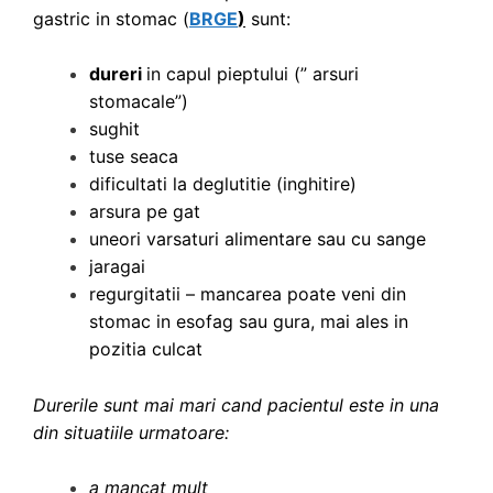
gastric in stomac (
BRGE
)
sunt:
dureri
in capul pieptului (” arsuri
stomacale”)
sughit
tuse seaca
dificultati la deglutitie (inghitire)
arsura pe gat
uneori varsaturi alimentare sau cu sange
jaragai
regurgitatii – mancarea poate veni din
stomac in esofag sau gura, mai ales in
pozitia culcat
Durerile sunt mai mari cand pacientul este in una
din situatiile urmatoare:
a mancat mult