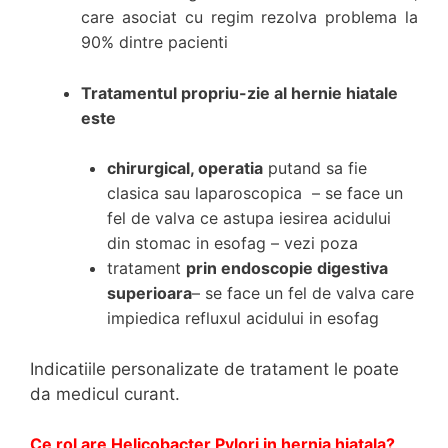
care asociat cu regim rezolva problema la
90% dintre pacienti
Tratamentul propriu-zie al hernie hiatale
este
chirurgical, operatia
putand sa fie
clasica sau laparoscopica
– se face un
fel de valva ce astupa iesirea acidului
din stomac in esofag – vezi poza
tratament
prin endoscopie digestiva
superioara
– se face un fel de valva care
impiedica refluxul acidului in esofag
Indicatiile personalizate de tratament le poate
da medicul curant.
Ce rol are Helicobacter Pylori in hernia hiatala?