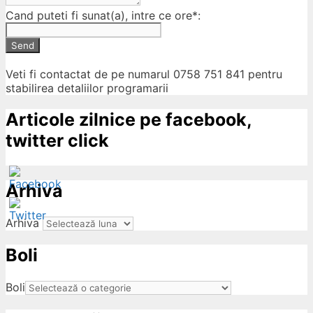
Cand puteti fi sunat(a), intre ce ore*:
Send
Veti fi contactat de pe numarul 0758 751 841 pentru
stabilirea detaliilor programarii
Articole zilnice pe facebook,
twitter click
Arhiva
Arhiva
Boli
ow
Boli