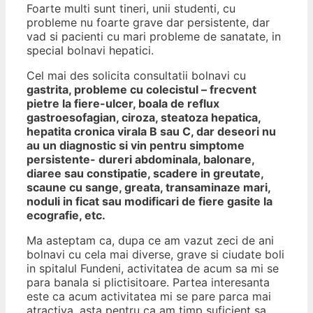
Foarte multi sunt tineri, unii studenti, cu
probleme nu foarte grave dar persistente, dar
vad si pacienti cu mari probleme de sanatate, in
special bolnavi hepatici.
Cel mai des solicita consultatii bolnavi cu
gastrita, probleme cu colecistul – frecvent
pietre la fiere-ulcer, boala de reflux
gastroesofagian, ciroza, steatoza hepatica,
hepatita cronica virala B sau C, dar deseori nu
au un diagnostic si vin pentru simptome
persistente- dureri abdominala, balonare,
diaree sau constipatie, scadere in greutate,
scaune cu sange, greata, transaminaze mari,
noduli in ficat sau modificari de fiere gasite la
ecografie, etc.
Ma asteptam ca, dupa ce am vazut zeci de ani
bolnavi cu cela mai diverse, grave si ciudate boli
in spitalul Fundeni, activitatea de acum sa mi se
para banala si plictisitoare. Partea interesanta
este ca acum activitatea mi se pare parca mai
atractiva, asta pentru ca am timp suficient sa