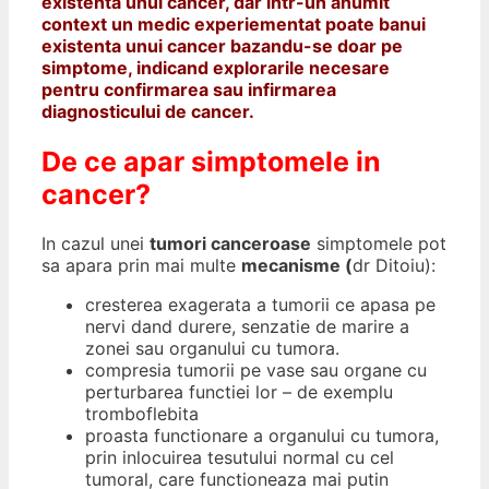
existenta unui cancer, dar intr-un anumit
context un medic experiementat poate banui
existenta unui cancer bazandu-se doar pe
simptome, indicand explorarile necesare
pentru confirmarea sau infirmarea
diagnosticului de cancer.
De ce apar simptomele in
cancer?
In cazul unei
tumori canceroase
simptomele pot
sa apara prin mai multe
mecanisme (
dr Ditoiu):
cresterea exagerata a tumorii ce apasa pe
nervi dand durere, senzatie de marire a
zonei sau organului cu tumora.
compresia tumorii pe vase sau organe cu
perturbarea functiei lor – de exemplu
tromboflebita
proasta functionare a organului cu tumora,
prin inlocuirea tesutului normal cu cel
tumoral, care functioneaza mai putin