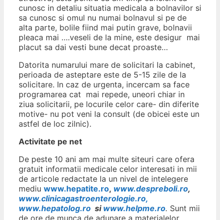
cunosc in detaliu situatia medicala a bolnavilor si
sa cunosc si omul nu numai bolnavul si pe de
alta parte, bolile fiind mai putin grave, bolnavii
pleaca mai ….veseli de la mine, este desigur mai
placut sa dai vesti bune decat proaste…
Datorita numarului mare de solicitari la cabinet,
perioada de asteptare este de 5-15 zile de la
solicitare. In caz de urgenta, incercam sa face
programarea cat mai repede, uneori chiar in
ziua solicitarii, pe locurile celor care- din diferite
motive- nu pot veni la consult (de obicei este un
astfel de loc zilnic).
Activitate pe net
De peste 10 ani am mai multe siteuri care ofera
gratuit informatii medicale celor interesati in mii
de articole redactate la un nivel de intelegere
mediu
www.hepatite.ro
,
www.despreboli.ro
,
www.clinicagastroenterologie.ro,
www.hepatolog.ro
si
www.helpme.ro
.
Sunt mii
de ore de munca de adunare a materialelor,