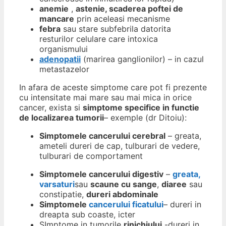
anemie
,
astenie, scaderea poftei de
mancare
prin aceleasi mecanisme
febra
sau stare subfebrila datorita
resturilor celulare care intoxica
organismului
adenopatii
(marirea ganglionilor) – in cazul
metastazelor
In afara de aceste simptome care pot fi prezente
cu intensitate mai mare sau mai mica in orice
cancer, exista si
simptome specifice in functie
de localizarea tumorii
– exemple (dr Ditoiu):
Simptomele cancerului cerebral
– greata,
ameteli dureri de cap, tulburari de vedere,
tulburari de comportament
Simptomele cancerului digestiv
–
greata,
varsaturi
sau
scaune cu sange
,
diaree
sau
constipatie,
dureri abdominale
Simptomele
cancerului ficatului
– dureri in
dreapta sub coaste, icter
SImptome in tumorile
rinichiului
-dureri in