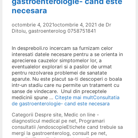
gastroenterologie- cand este
necesara
octombrie 4, 2021
octombrie 4, 2021
de
Dr
Ditoiu, gastroenterolog 0758751841
In despreboli.ro incercam sa furnizam celor
interesati datele necesare pentru a se orienta in
aprecierea cauzelor simptomelor lor, a
eventualelor explorari si a pasilor de urmat
pentru rezolvarea problemei de sanatate
aparute. Nu este placut sa-ti descoperi o boala
intr-un stadiu care nu permite un tratament cu
sanse de vindecare. Unul din preceptele
medicinii spune …
Citește mai mult
Consultatia
de gastroenterologie- cand este necesara
Categorii
Despre site
,
Medic on line -
diagnosticul medical pe net
,
Programari
consultatii /endoscopie
Etichete
cand trebuie sa
mergi la gastroenterolog
,
consult pe net
,