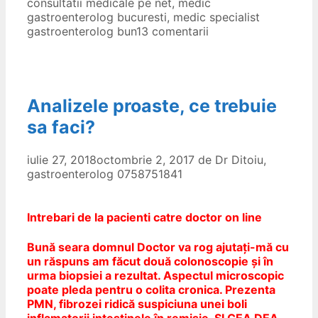
consultatii medicale pe net
,
medic
gastroenterolog bucuresti
,
medic specialist
gastroenterolog bun
13 comentarii
Analizele proaste, ce trebuie
sa faci?
iulie 27, 2018
octombrie 2, 2017
de
Dr Ditoiu,
gastroenterolog 0758751841
Intrebari de la pacienti catre doctor on line
Bună seara domnul Doctor va rog ajutați-mă cu
un răspuns am făcut două colonoscopie și în
urma biopsiei a rezultat. Aspectul microscopic
poate pleda pentru o colita cronica. Prezenta
PMN, fibrozei ridică suspiciuna unei boli
inflamatorii intestinele în remisie. ȘI CEA DEA