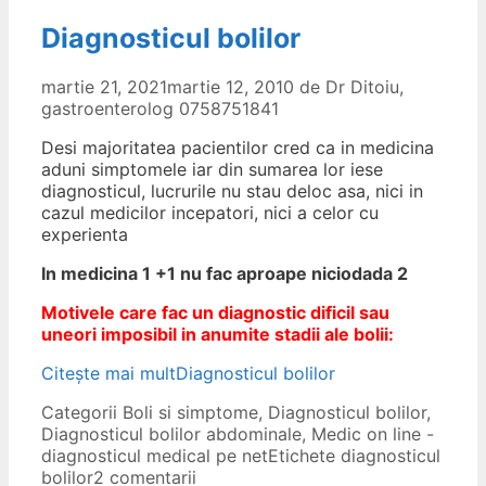
Diagnosticul bolilor
martie 21, 2021
martie 12, 2010
de
Dr Ditoiu,
gastroenterolog 0758751841
Desi majoritatea pacientilor cred ca in medicina
aduni simptomele iar din sumarea lor iese
diagnosticul, lucrurile nu stau deloc asa, nici in
cazul medicilor incepatori, nici a celor cu
experienta
In medicina 1 +1 nu fac aproape niciodada 2
Motivele care fac un diagnostic dificil sau
uneori imposibil in anumite stadii ale bolii:
Citește mai mult
Diagnosticul bolilor
Categorii
Boli si simptome
,
Diagnosticul bolilor
,
Diagnosticul bolilor abdominale
,
Medic on line -
diagnosticul medical pe net
Etichete
diagnosticul
bolilor
2 comentarii