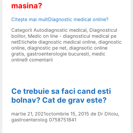
masina?
Citește mai mult
Diagnostic medical online?
Categorii
Autodiagnostic medical
,
Diagnosticul
bolilor
,
Medic on line - diagnosticul medical pe
net
Etichete
diagnostic medical online
,
diagnostic
online
,
diagnostic pe net
,
diagnsotic online
gratis
,
gastroenterologie bucuresti
,
medic
online
9 comentarii
Ce trebuie sa faci cand esti
bolnav? Cat de grav este?
martie 21, 2021
octombrie 15, 2015
de
Dr Ditoiu,
gastroenterolog 0758751841