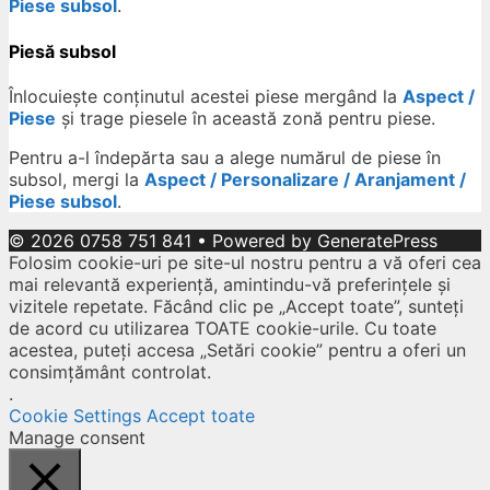
Piese subsol
.
Piesă subsol
Înlocuiește conținutul acestei piese mergând la
Aspect /
Piese
și trage piesele în această zonă pentru piese.
Pentru a-l îndepărta sau a alege numărul de piese în
subsol, mergi la
Aspect / Personalizare / Aranjament /
Piese subsol
.
© 2026 0758 751 841
• Powered by
GeneratePress
Folosim cookie-uri pe site-ul nostru pentru a vă oferi cea
mai relevantă experiență, amintindu-vă preferințele și
vizitele repetate. Făcând clic pe „Accept toate”, sunteți
de acord cu utilizarea TOATE cookie-urile. Cu toate
acestea, puteți accesa „Setări cookie” pentru a oferi un
consimțământ controlat.
.
Cookie Settings
Accept toate
Manage consent