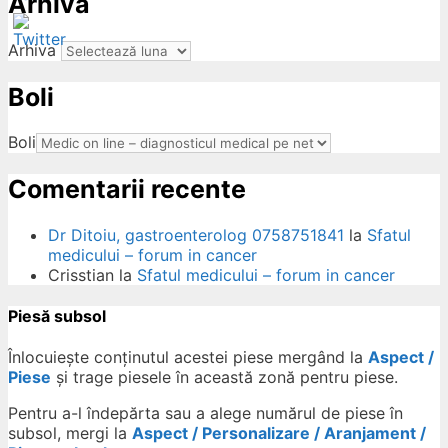
Arhiva
Arhiva
Boli
ow
Boli
Comentarii recente
Dr Ditoiu, gastroenterolog 0758751841
la
Sfatul
medicului – forum in cancer
Crisstian
la
Sfatul medicului – forum in cancer
Piesă subsol
Înlocuiește conținutul acestei piese mergând la
Aspect /
Piese
și trage piesele în această zonă pentru piese.
Pentru a-l îndepărta sau a alege numărul de piese în
subsol, mergi la
Aspect / Personalizare / Aranjament /