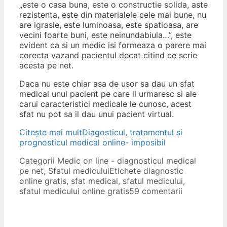
„este o casa buna, este o constructie solida, aste
rezistenta, este din materialele cele mai bune, nu
are igrasie, este luminoasa, este spatioasa, are
vecini foarte buni, este neinundabiula…”, este
evident ca si un medic isi formeaza o parere mai
corecta vazand pacientul decat citind ce scrie
acesta pe net.
Daca nu este chiar asa de usor sa dau un sfat
medical unui pacient pe care il urmaresc si ale
carui caracteristici medicale le cunosc, acest
sfat nu pot sa il dau unui pacient virtual.
Citește mai mult
Diagosticul, tratamentul si
prognosticul medical online- imposibil
Categorii
Medic on line - diagnosticul medical
pe net
,
Sfatul medicului
Etichete
diagnostic
online gratis
,
sfat medical
,
sfatul medicului
,
sfatul medicului online gratis
59 comentarii