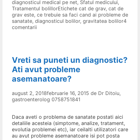
diagnosticul medical pe net
,
Sfatul medicului
,
Tratamentul bolillor
Etichete
cat de grav
,
cat de
grav este
,
ce trebuie sa faci cand ai probleme de
sanatate
,
diagnosticul bolilor
,
gravitatea bolilor
4
comentarii
Vreti sa puneti un diagnostic?
Ati avut probleme
asemanatoare?
august 2, 2018
februarie 16, 2015
de
Dr Ditoiu,
gastroenterolog 0758751841
Daca aveti o problema de sanatate postati aici
detaliile acesteia (simptome, analize, tratament,
evolutia problemei etc), iar ceilalti utilizatori care
au avut probleme asemanatoare isi pot posta