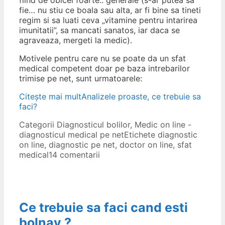
fie… nu stiu ce boala sau alta, ar fi bine sa tineti
regim si sa luati ceva „vitamine pentru intarirea
imunitatii”, sa mancati sanatos, iar daca se
agraveaza, mergeti la medic).
Motivele pentru care nu se poate da un sfat
medical competent doar pe baza intrebarilor
trimise pe net, sunt urmatoarele:
Citește mai mult
Analizele proaste, ce trebuie sa
faci?
Categorii
Diagnosticul bolilor
,
Medic on line -
diagnosticul medical pe net
Etichete
diagnostic
on line
,
diagnostic pe net
,
doctor on line
,
sfat
medical
14 comentarii
Ce trebuie sa faci cand esti
bolnav ?