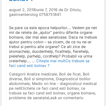
august 2, 2018
iunie 7, 2016
de
Dr Ditoiu,
gastroenterolog 0758751841
Se pare ca este epoca helpurilor…. Vedem pe net
mii de retete de „ajutor” pentru diferite organe
bolnave, dar mai ales sanatoase. Daca ne trebuie
ajutor pentru colon – sa zicem, de ce nu ne-ar
trebui si pentru alte organe? Ce ati zice de
stomachelp, duodenhelp, ficathelp, fierehelp,
pielehelp, parhelp, cordhelp? Probabil va urma
creierhelp…. …
Citește mai mult
Ce trebuie sa
faci cand esti bolnav ?
Categorii
Analize medicale
,
Boli de ficat
,
Boli
diverse
,
Boli si simptome
,
Diagnosticul bolilor
abdominale
,
Medic on line - diagnosticul medical
pe net
Etichete
ce faci cand esti bolnav
,
ce
trebuie sa faci cand esti bolnav
,
organe bolnave
,
probleme de sanatate
Lasă un comentariu