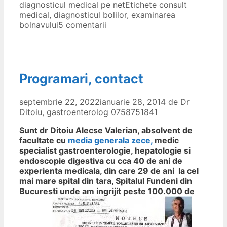
diagnosticul medical pe net
Etichete
consult
medical
,
diagnosticul bolilor
,
examinarea
bolnavului
5 comentarii
Programari, contact
septembrie 22, 2022
ianuarie 28, 2014
de
Dr
Ditoiu, gastroenterolog 0758751841
Sunt dr Ditoiu Alecse Valerian, absolvent de
facultate cu
media generala zece,
medic
specialist gastroenterologie, hepatologie si
endoscopie digestiva cu cca 40 de ani de
experienta medicala, din care 29 de ani la cel
mai mare spital din tara, Spitalul Fundeni din
Bucuresti unde am ingrijit peste 100.000 de