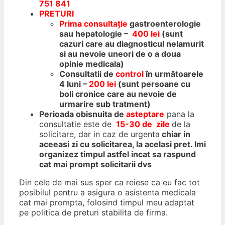
751 841
PRETURI
Prima consultație
gastroenterologie
sau hepatologie –
400 lei
(sunt
cazuri care au diagnosticul nelamurit
si au nevoie uneori de o a doua
opinie medicala)
Consultatii de
control
în următoarele
4 luni –
200 lei
(sunt persoane cu
boli cronice care au nevoie de
urmarire sub tratment)
Perioada obisnuita de
asteptare
pana la
consultatie este de
15-30 de zile
de la
solicitare, dar in caz de urgenta
chiar in
aceeasi zi cu solicitarea, la acelasi pret. Imi
organizez timpul astfel incat sa raspund
cat mai prompt solicitarii dvs
Din cele de mai sus sper ca reiese ca eu fac tot
posibilul pentru a asigura o asistenta medicala
cat mai prompta, folosind timpul meu adaptat
pe politica de preturi stabilita de firma.