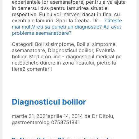
experientele lor asemanatoare, pentru a va ajuta
in demersul dvs pentru lamurirea situatiei
respective. Eu nu voi inerveni dacat in final cu
eventuale lamuriri. Spor la treaba. Dr …
Citește
mai mult
Vreti sa puneti un diagnostic? Ati avut
probleme asemanatoare?
Categorii
Boli si simptome
,
Boli si simptome
asemanatoare
,
Diagnosticul bolilor
,
Evolutia
bolilor
,
Medic on line - diagnosticul medical pe
net
Etichete
durere in zona ficatului
,
pietre la
fiere
2 comentarii
Diagnosticul bolilor
martie 21, 2021
aprilie 14, 2014
de
Dr Ditoiu,
gastroenterolog 0758751841