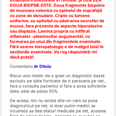
DOUA BIOPSIE ESTE: Doua fragmente biopsice
de mucoasa colonica cu epinelul de suprafață
cu zone de denudare. Cripte cu lumene
uniforme, cu epiteliul cu păstrarea secretiei de
mucus, fara prezenta de aspecte hiperplazice
sau displazie. Lamina propria cu infiltrat
inflamator -plasmocitar augumentat, cu
formarea pe unul din fragmentele examinate.
Fără semne histopatologic e de maligni tatei în
secțiunile examinate. Va rog răspundeți-mi
dacă puteți!
Comentariu
dr Ditoiu
Riscul unui medic de a gresi un diagnostic bazat
exclusiv pe date furnizate de o persoana pe net,
fara a consulta pacientul si fara a avea suficiente
date, este de peste 50%.
De aceea, nici nu exista site-uri care sa puna
diagnosticul pe net, si doar putini medici se
incumeta sa dea sfaturi medicale pe net, acestea
fiind de obicei foarte.. generale (s-ar putea sa