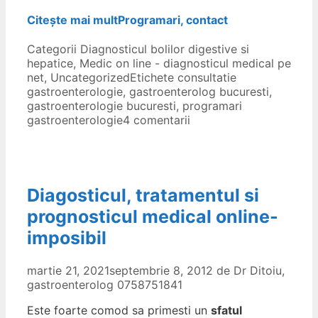
Citește mai mult
Programari, contact
Categorii
Diagnosticul bolilor digestive si
hepatice
,
Medic on line - diagnosticul medical pe
net
,
Uncategorized
Etichete
consultatie
gastroenterologie
,
gastroenterolog bucuresti
,
gastroenterologie bucuresti
,
programari
gastroenterologie
4 comentarii
Diagosticul, tratamentul si
prognosticul medical online-
imposibil
martie 21, 2021
septembrie 8, 2012
de
Dr Ditoiu,
gastroenterolog 0758751841
Este foarte comod sa primesti un
sfatul