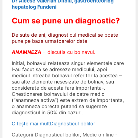
Dr Alecse Valerian Ditoiu, gastroenteorlog
hepatolog Fundeni
Cum se pune un diagnostic?
De sute de ani, diagnosticul medical se poate
pune pe baza urmatoarelor date
ANAMNEZA
= discutia cu bolnavul.
Initial, bolnavul relateaza singur elementele care
l-au facut sa se adreseze medicului, apoi
medicul intreaba bolnavul referitor la acestea –
sau alte elemente nesesizate de bolnav, sau
considerate de acesta fara importanta-.
Chestionarea bolnavului de catre medic
(“anamneza activa”) este extrem de importanta,
o anamneza corecta putand sa sugereze
diagnosticul in 50% din cazuri.
Citește mai mult
Diagnosticul bolilor
Categorii
Diagnosticul bolilor
,
Medic on line -