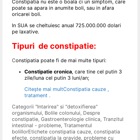
Constipatia nu este o boala ci un simptom, care
poate sa apara in anumite boli, sau in afara
oricarei boli.
In SUA se cheltuiesc anual 725.000.000 dolari
pe laxative.
Tipuri de constipatie:
C
onstipatia poate fi de mai multe tipuri:
Constipatie cronica
, care tine cel putin 3
zile/luna cel putin 3 luni/an;
Citește mai mult
Constipatia cauze ,
tratament .
Categorii
"Intarirea" si "detoxifierea"
organismului
,
Bolile colonului
,
Despre
constipatie
,
Gastroenterologie clinica
,
Tranzitul
intestinal - probleme
,
Tratamentul
bolillor
Etichete
constipatia cauze
,
constipatia
efecte
,
constipatia la gravide
,
probleme cu