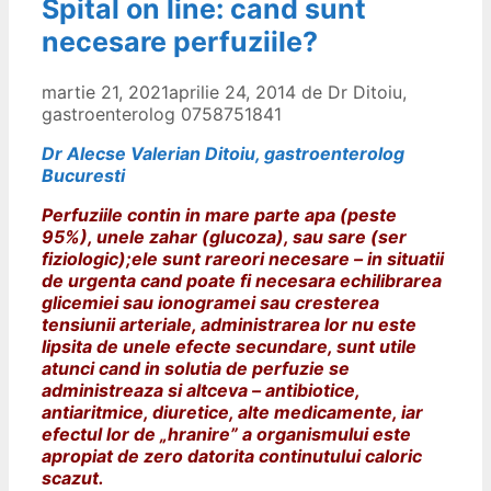
Spital on line: cand sunt
necesare perfuziile?
martie 21, 2021
aprilie 24, 2014
de
Dr Ditoiu,
gastroenterolog 0758751841
Dr Alecse Valerian Ditoiu, gastroenterolog
Bucuresti
Perfuziile contin in mare parte apa (peste
95%), unele zahar (glucoza), sau sare (ser
fiziologic);ele sunt rareori necesare – in situatii
de urgenta cand poate fi necesara echilibrarea
glicemiei sau ionogramei sau cresterea
tensiunii arteriale, administrarea lor nu este
lipsita de unele efecte secundare, sunt utile
atunci cand in solutia de perfuzie se
administreaza si altceva – antibiotice,
antiaritmice, diuretice, alte medicamente, iar
efectul lor de „hranire” a organismului este
apropiat de zero datorita continutului caloric
scazut.