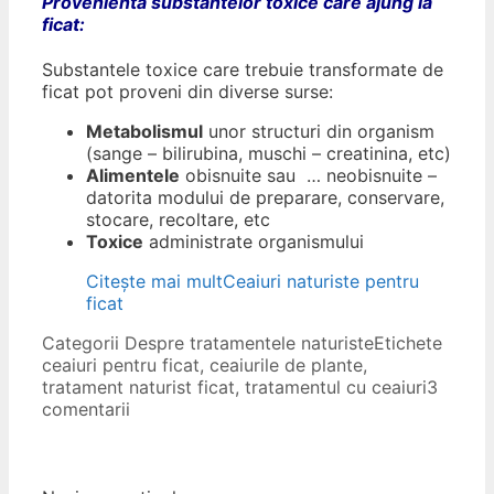
Provenienta substantelor toxice care ajung la
ficat:
Substantele toxice care trebuie transformate de
ficat pot proveni din diverse surse:
Metabolismul
unor structuri din organism
(sange – bilirubina, muschi – creatinina, etc)
Alimentele
obisnuite sau … neobisnuite –
datorita modului de preparare, conservare,
stocare, recoltare, etc
Toxice
administrate organismului
Citește mai mult
Ceaiuri naturiste pentru
ficat
Categorii
Despre tratamentele naturiste
Etichete
ceaiuri pentru ficat
,
ceaiurile de plante
,
tratament naturist ficat
,
tratamentul cu ceaiuri
3
comentarii