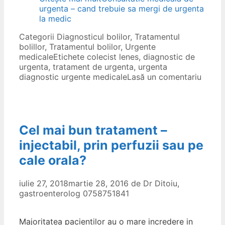
urgenta – cand trebuie sa mergi de urgenta
la medic
Categorii
Diagnosticul bolilor
,
Tratamentul
bolillor
,
Tratamentul bolilor
,
Urgente
medicale
Etichete
colecist lenes
,
diagnostic de
urgenta
,
tratament de urgenta
,
urgenta
diagnostic urgente medicale
Lasă un comentariu
Cel mai bun tratament –
injectabil, prin perfuzii sau pe
cale orala?
iulie 27, 2018
martie 28, 2016
de
Dr Ditoiu,
gastroenterolog 0758751841
Majoritatea pacientilor au o mare incredere in