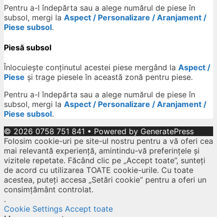
Pentru a-l îndepărta sau a alege numărul de piese în
subsol, mergi la
Aspect / Personalizare / Aranjament /
Piese subsol
.
Piesă subsol
Înlocuiește conținutul acestei piese mergând la
Aspect /
Piese
și trage piesele în această zonă pentru piese.
Pentru a-l îndepărta sau a alege numărul de piese în
subsol, mergi la
Aspect / Personalizare / Aranjament /
Piese subsol
.
© 2026 0758 751 841
• Powered by
GeneratePress
Folosim cookie-uri pe site-ul nostru pentru a vă oferi cea
mai relevantă experiență, amintindu-vă preferințele și
vizitele repetate. Făcând clic pe „Accept toate”, sunteți
de acord cu utilizarea TOATE cookie-urile. Cu toate
acestea, puteți accesa „Setări cookie” pentru a oferi un
consimțământ controlat.
.
Cookie Settings
Accept toate