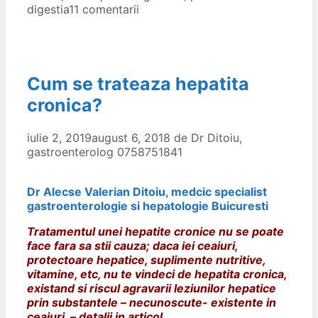
digestia
11 comentarii
Cum se trateaza hepatita
cronica?
iulie 2, 2019
august 6, 2018
de
Dr Ditoiu,
gastroenterolog 0758751841
Dr Alecse Valerian Ditoiu, medcic specialist
gastroenterologie si hepatologie Buicuresti
Tratamentul unei hepatite cronice nu se poate
face fara sa stii cauza; daca iei ceaiuri,
protectoare hepatice, suplimente nutritive,
vitamine, etc, nu te vindeci de hepatita cronica,
existand si riscul agravarii leziunilor hepatice
prin substantele – necunoscute- existente in
ceaiuri – detalii in articol