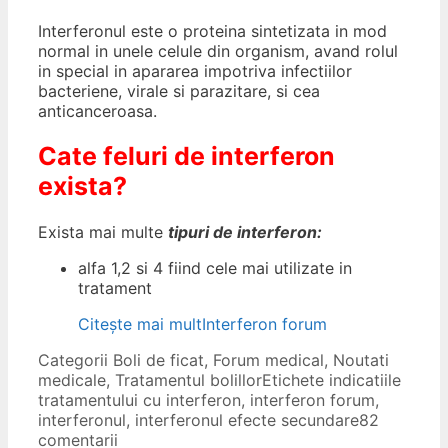
Interferonul este o proteina sintetizata in mod
normal in unele celule din organism, avand rolul
in special in apararea impotriva infectiilor
bacteriene, virale si parazitare, si cea
anticanceroasa.
Cate feluri de interferon
exista?
Exista mai multe
tipuri de interferon:
alfa 1,2 si 4 fiind cele mai utilizate in
tratament
Citește mai mult
Interferon forum
Categorii
Boli de ficat
,
Forum medical
,
Noutati
medicale
,
Tratamentul bolillor
Etichete
indicatiile
tratamentului cu interferon
,
interferon forum
,
interferonul
,
interferonul efecte secundare
82
comentarii