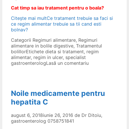
Cat timp sa iau tratament pentru o boala?
Citește mai mult
Ce tratament trebuie sa faci si
ce regim alimentar trebuie sa tii cand esti
bolnav?
Categorii
Regimuri alimentare
,
Regimuri
alimentare in bolile digestive
,
Tratamentul
bolillor
Etichete
dieta si tratament
,
regim
alimentar
,
regim in ulcer
,
specialist
gastroenterolog
Lasă un comentariu
Noile medicamente pentru
hepatita C
august 6, 2018
iunie 26, 2016
de
Dr Ditoiu,
gastroenterolog 0758751841