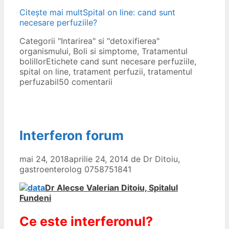
Citește mai mult
Spital on line: cand sunt
necesare perfuziile?
Categorii
"Intarirea" si "detoxifierea"
organismului
,
Boli si simptome
,
Tratamentul
bolillor
Etichete
cand sunt necesare perfuziile
,
spital on line
,
tratament perfuzii
,
tratamentul
perfuzabil
50 comentarii
Interferon forum
mai 24, 2018
aprilie 24, 2014
de
Dr Ditoiu,
gastroenterolog 0758751841
Dr Alecse Valerian Ditoiu, Spitalul
Fundeni
Ce este interferonul?