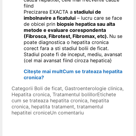
fiind
Precizarea EXACTA a
stadiului de
imbolnavire a ficatului
– lucru care se face
de obicei prin
biopsie hepatica sau alta
metode e evaluare corespondenta
(Fibrosca, Fibrotest, Fibromax, etc).
Nu se
poate diagnostica o hepatita cronica
corect fara a sti stadiul bolii de ficat.
Stadiul poate fi de inceput, mediu, avansat
(cel mai avansat fiind ciroza hepatica}
Citește mai mult
Cum se trateaza hepatita
cronica?
Categorii
Boli de ficat
,
Gastroenterologie clinica
,
Hepatita cronica
,
Tratamentul bolillor
Etichete
cum se trateaza hepatita cronica
,
hepatita
cronica
,
hepatita tratament
,
tratamentul
hepatitei cronice
Un comentariu