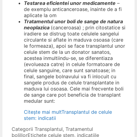
Testarea eficientei unor medicamente
–
de exemplu anticanceroase, inainte de a fi
aplicate la om
Tratamentul unor boli de sange de natura
neoplazica
(canceroasa) ; prin citostatice si
iradiere se distrug toate celulele sangelui
circulante si aflate in maduva osoasa (care
le formeaza), apoi se face transplantul unor
celule stem de la un donator sanatos,
acestea inmultiindu-se, se diferentiaza
(evolueaza catre) in celule formatoare de
celule sanguine, care sunt sanatoase; in
final, sangele bolnavului va fi inlocuit cu
sangele produs de celule transplantate in
maduva lui osoasa. Cele mai frecvente boli
de sange care pot beneficia de transplant
medular sunt:
Citește mai mult
Transplantul de celule
stem: indicatii
Categorii
Transplantul
,
Tratamentul
bolillor
Etichete
celule stem
,
indicatiile