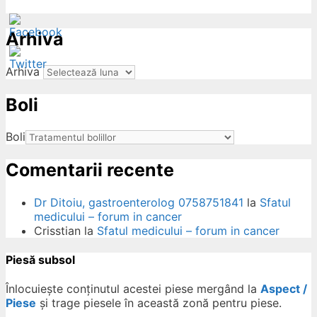
Arhiva
Arhiva
Boli
ow
Boli
Comentarii recente
Dr Ditoiu, gastroenterolog 0758751841
la
Sfatul
medicului – forum in cancer
Crisstian
la
Sfatul medicului – forum in cancer
Piesă subsol
Înlocuiește conținutul acestei piese mergând la
Aspect /
Piese
și trage piesele în această zonă pentru piese.