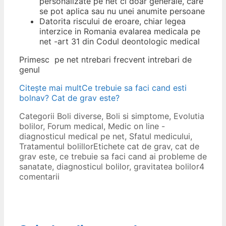
personalizate pe net ci doar generale, care
se pot aplica sau nu unei anumite persoane
Datorita riscului de eroare, chiar legea
interzice in Romania evalarea medicala pe
net -art 31 din Codul deontologic medical
Primesc pe net ntrebari frecvent intrebari de
genul
Citește mai mult
Ce trebuie sa faci cand esti
bolnav? Cat de grav este?
Categorii
Boli diverse
,
Boli si simptome
,
Evolutia
bolilor
,
Forum medical
,
Medic on line -
diagnosticul medical pe net
,
Sfatul medicului
,
Tratamentul bolillor
Etichete
cat de grav
,
cat de
grav este
,
ce trebuie sa faci cand ai probleme de
sanatate
,
diagnosticul bolilor
,
gravitatea bolilor
4
comentarii