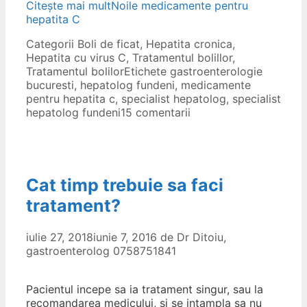
Citește mai mult
Noile medicamente pentru
hepatita C
Categorii
Boli de ficat
,
Hepatita cronica
,
Hepatita cu virus C
,
Tratamentul bolillor
,
Tratamentul bolilor
Etichete
gastroenterologie
bucuresti
,
hepatolog fundeni
,
medicamente
pentru hepatita c
,
specialist hepatolog
,
specialist
hepatolog fundeni
15 comentarii
Cat timp trebuie sa faci
tratament?
iulie 27, 2018
iunie 7, 2016
de
Dr Ditoiu,
gastroenterolog 0758751841
Pacientul incepe sa ia tratament singur, sau la
recomandarea medicului, si se intampla sa nu