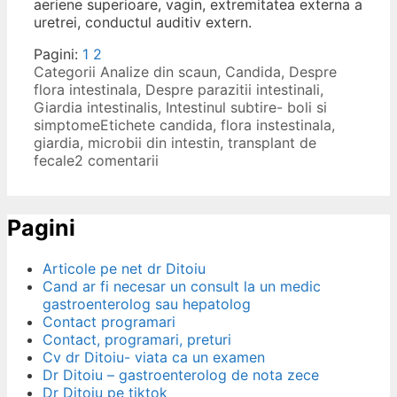
aeriene superioare, vagin, extremitatea externa a
uretrei, conductul auditiv extern.
Pagini:
1
2
Categorii
Analize din scaun
,
Candida
,
Despre
flora intestinala
,
Despre parazitii intestinali
,
Giardia intestinalis
,
Intestinul subtire- boli si
simptome
Etichete
candida
,
flora instestinala
,
giardia
,
microbii din intestin
,
transplant de
fecale
2 comentarii
Pagini
Articole pe net dr Ditoiu
Cand ar fi necesar un consult la un medic
gastroenterolog sau hepatolog
Contact programari
Contact, programari, preturi
Cv dr Ditoiu- viata ca un examen
Dr Ditoiu – gastroenterolog de nota zece
Dr Ditoiu pe tiktok