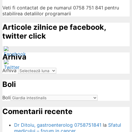
Veti fi contactat de pe numarul 0758 751 841 pentru
stabilirea detaliilor programarii
Articole zilnice pe facebook,
twitter click
Arhiva
Arhiva
Boli
ow
Boli
Comentarii recente
Dr Ditoiu, gastroenterolog 0758751841
la
Sfatul
medicului – forum in cancer