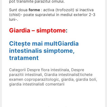
pot transmite parazitul omului.
Sunt doua
forme
: activa (trofozoit) si inactiva
(chist)- poate supravietui in mediul exterior 2-3
luni-.
Giardia – simptome
:
Citește mai mult
Giardia
intestinalis simptome,
tratament
Categorii
Despre flora intestinala
,
Despre
parazitii intestinali
,
Giardia intestinalis
Etichete
examen coproparazitologic
,
giardia
,
giardia boli
,
giardia intestinalis
6 comentarii