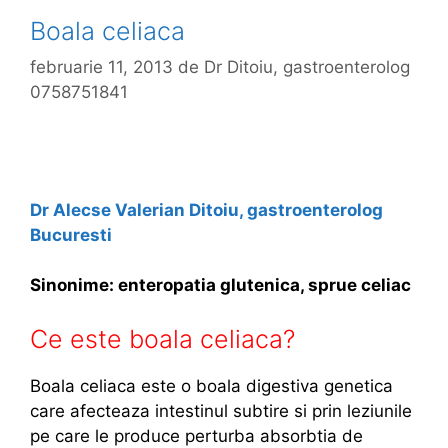
r
a
Boala celiaca
i
r
n
februarie 11, 2013
de
Dr Ditoiu, gastroenterolog
t
c
0758751841
r
a
e
n
b
c
u
e
i
Dr Alecse Valerian Ditoiu, gastroenterolog
r
e
Bucuresti
u
s
l
a
Sinonime: enteropatia glutenica, sprue celiac
g
t
a
i
Ce este boala celiaca?
s
i
t
c
Boala celiaca este o boala digestiva genetica
r
a
care afecteaza intestinul subtire si prin leziunile
i
n
pe care le produce perturba absorbtia de
c
d