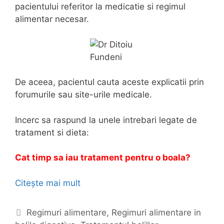
pacientului referitor la medicatie si regimul
l
alimentar necesar.
e
d
e
c
o
De aceea, pacientul cauta aceste explicatii prin
l
forumurile sau site-urile medicale.
o
n
Incerc sa raspund la unele intrebari legate de
tratament si dieta:
Cat timp sa iau tratament pentru o boala?
Citește mai mult
C
e
t
C
Regimuri alimentare
,
Regimuri alimentare in
r