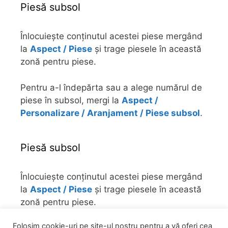
Piesă subsol
Înlocuiește conținutul acestei piese mergând
la
Aspect / Piese
și trage piesele în această
zonă pentru piese.
Pentru a-l îndepărta sau a alege numărul de
piese în subsol, mergi la
Aspect /
Personalizare / Aranjament / Piese subsol
.
Piesă subsol
Înlocuiește conținutul acestei piese mergând
la
Aspect / Piese
și trage piesele în această
zonă pentru piese.
Folosim cookie-uri pe site-ul nostru pentru a vă oferi cea
Pentru a-l îndepărta sau a alege numărul de