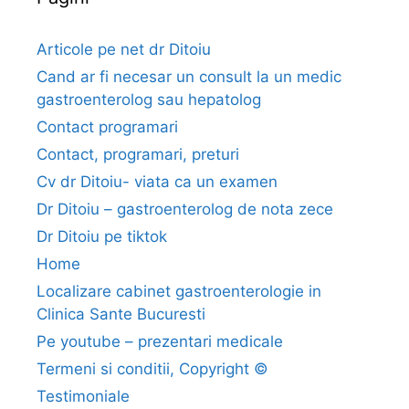
i
m
Articole pe net dr Ditoiu
e
Cand ar fi necesar un consult la un medic
n
gastroenterolog sau hepatolog
t
Contact programari
a
Contact, programari, preturi
r
)
Cv dr Ditoiu- viata ca un examen
i
Dr Ditoiu – gastroenterolog de nota zece
n
Dr Ditoiu pe tiktok
g
Home
a
Localizare cabinet gastroenterologie in
s
Clinica Sante Bucuresti
t
r
Pe youtube – prezentari medicale
i
Termeni si conditii, Copyright ©
t
Testimoniale
a