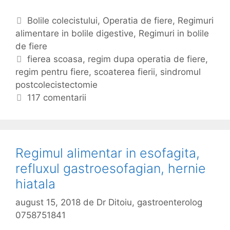
i
e
C
Bolile colecistului
,
Operatia de fiere
,
Regimuri
t
alimentare in bolile digestive
a
,
Regimuri in bolile
a
de fiere
t
(
e
E
fierea scoasa
,
regim dupa operatia de fiere
,
r
regim pentru fiere
g
t
,
scoaterea fierii
,
sindromul
e
postcolecistectomie
o
i
g
r
c
117 comentarii
i
i
h
m
i
e
u
t
l
e
Regimul alimentar in esofagita,
)
refluxul gastroesofagian, hernie
d
hiatala
u
p
august 15, 2018
de
Dr Ditoiu, gastroenterolog
a
0758751841
o