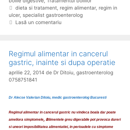
bolile digestive
a
,
Tratamentul bolillor
a
t
E
dieta si tratament
,
regim alimentar
,
regim in
t
ulcer
e
t
,
specialist gastroenterolog
a
g
i
Lasă un comentariu
m
o
c
e
r
h
n
i
e
t
i
t
Regimul alimentar in cancerul
t
e
gastric, inainte si dupa operatie
r
e
aprilie 22, 2014
de
Dr Ditoiu, gastroenterolog
b
0758751841
u
i
Dr Alecse Valerian Ditoiu, medic gastroenterolog Bucuresti
e
s
Regimul alimentar in cancerul gastric nu vindeca boala dar poate
a
, a
ameliora simptomele
limentele greu digerabile pot provoca dureri
f
si uneori imposibilitatea alimentatiei, i
n perioadele cu simptome
a