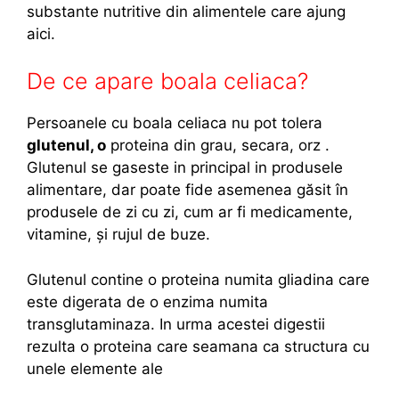
substante nutritive din alimentele care ajung
,
e
aici.
i
s
n
t
De ce apare boala celiaca?
a
i
i
b
Persoanele cu boala celiaca nu pot tolera
n
o
glutenul, o
proteina din grau, secara, orz .
t
l
Glutenul se gaseste in principal in produsele
e
n
alimentare, dar poate fide asemenea găsit în
s
a
produsele de zi cu zi, cum ar fi medicamente,
i
v
vitamine, și rujul de buze.
d
?
u
Glutenul contine o proteina numita gliadina care
p
este digerata de o enzima numita
a
transglutaminaza. In urma acestei digestii
o
rezulta o proteina care seamana ca structura cu
p
unele elemente ale
e
r