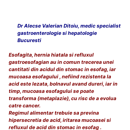
p
e
r
a
Dr Alecse Valerian Ditoiu, medic specialist
t
gastroenterologie si hepatologie
i
Bucuresti
a
d
Esofagita, hernia hiatala si refluxul
e
gastroesofagian au in comun trecerea unei
f
cantitati din acidul din stomac in esofag, iar
i
mucoasa esofagului , nefiind rezistenta la
e
acid este lezata, bolnavul avand dureri, iar in
r
timp, mucoasa esofagului se poate
e
transforma (metaplazie), cu risc de a evolua
catre cancer.
Regimul alimentar trebuie sa previna
hipersecretia de acid, iritarea mucoasei si
refluxul de acid din stomac in esofag .