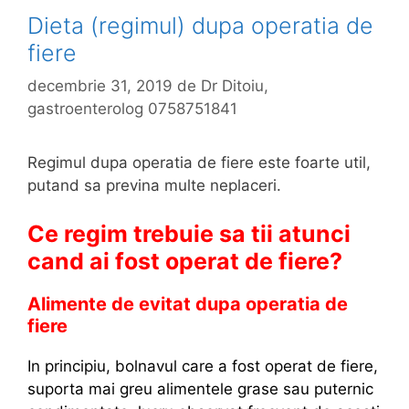
i
Dieta (regimul) dupa operatia de
n
fiere
b
o
decembrie 31, 2019
de
Dr Ditoiu,
l
gastroenterolog 0758751841
i
l
Regimul dupa operatia de fiere este foarte util,
e
putand sa previna multe neplaceri.
d
e
Ce regim trebuie sa tii atunci
c
cand ai fost operat de fiere?
o
l
Alimente de evitat dupa operatia de
o
fiere
n
In principiu, bolnavul care a fost operat de fiere,
suporta mai greu alimentele grase sau puternic