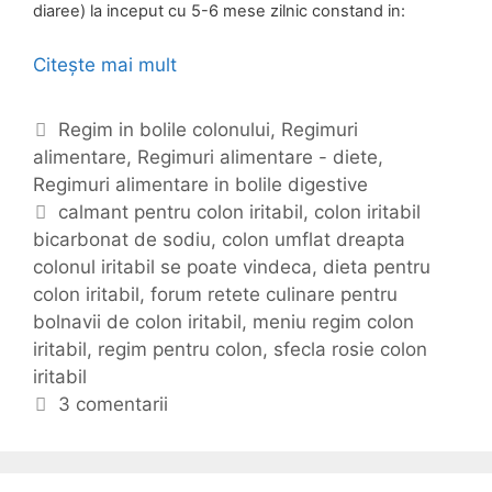
diaree) la inceput cu 5-6 mese zilnic constand in:
Citește mai mult
R
e
g
C
Regim in bolile colonului
,
Regimuri
i
alimentare
a
,
Regimuri alimentare - diete
,
m
Regimuri alimentare in bolile digestive
t
u
e
E
calmant pentru colon iritabil
,
colon iritabil
l
bicarbonat de sodiu
g
t
,
colon umflat dreapta
a
colonul iritabil se poate vindeca
o
i
,
dieta pentru
l
colon iritabil
r
c
,
forum retete culinare pentru
i
bolnavii de colon iritabil
i
h
,
meniu regim colon
m
iritabil
i
e
,
regim pentru colon
,
sfecla rosie colon
e
iritabil
t
n
e
3 comentarii
t
a
r