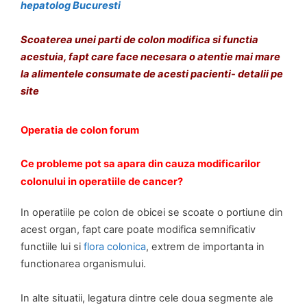
a
hepatolog Bucuresti
g
i
Scoaterea unei parti de colon modifica si functia
t
acestuia, fapt care face necesara o atentie mai mare
a
la alimentele consumate de acesti pacienti- detalii pe
,
site
r
e
Operatia de colon forum
f
l
Ce probleme pot sa apara din cauza modificarilor
u
colonului in operatiile de cancer?
x
u
In operatiile pe colon de obicei se scoate o portiune din
l
acest organ, fapt care poate modifica semnificativ
g
functiile lui si
flora colonica
, extrem de importanta in
a
functionarea organismului.
s
t
In alte situatii, legatura dintre cele doua segmente ale