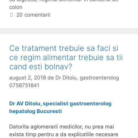
h
l
colon
r
c
i
i
i
h
20 comentarii
a
m
i
e
t
e
t
a
n
e
l
t
Ce tratament trebuie sa faci si
a
a
ce regim alimentar trebuie sa tii
r
cand esti bolnav?
i
n
august 2, 2018
de
Dr Ditoiu, gastroenterolog
o
0758751841
p
e
Dr AV Ditoiu, specialist gastroenterolog
r
hepatolog Bucuresti
a
t
Datorita aglomerarii medicilor, nu prea mai
i
exista timp pentru a da explicatiile necesare
i