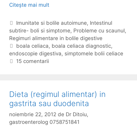
Citește mai mult
B
a
o
t
a
i
C
Imunitate si bolile autoimune
,
Intestinul
l
e
subtire- boli si simptome
a
,
Probleme cu scaunul
,
a
Regimuri alimentare in bolile digestive
t
c
e
E
boala celiaca
,
boala celiaca diagnostic
,
e
endoscopie digestiva
g
t
,
simptomele bolii celiace
l
o
i
15 comentarii
i
r
c
a
i
h
c
i
e
a
t
Dieta (regimul alimentar) in
e
gastrita sau duodenita
noiembrie 22, 2012
de
Dr Ditoiu,
gastroenterolog 0758751841