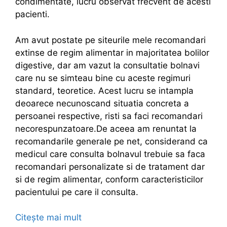
condimentate, lucru observat frecvent de acesti
pacienti.
Am avut postate pe siteurile mele recomandari
extinse de regim alimentar in majoritatea bolilor
digestive, dar am vazut la consultatie bolnavi
care nu se simteau bine cu aceste regimuri
standard, teoretice. Acest lucru se intampla
deoarece necunoscand situatia concreta a
persoanei respective, risti sa faci recomandari
necorespunzatoare.De aceea am renuntat la
recomandarile generale pe net, considerand ca
medicul care consulta bolnavul trebuie sa faca
recomandari personalizate si de tratament dar
si de regim alimentar, conform caracteristicilor
pacientului pe care il consulta.
Citește mai mult
D