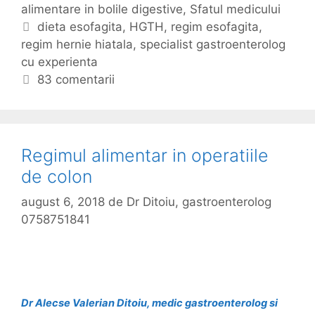
m
alimentare in bolile digestive
t
,
Sfatul medicului
u
e
E
dieta esofagita
,
HGTH
,
regim esofagita
,
l
regim hernie hiatala
g
t
,
specialist gastroenterolog
a
cu experienta
o
i
l
r
c
83 comentarii
i
i
h
m
i
e
e
t
n
e
Regimul alimentar in operatiile
t
de colon
a
r
august 6, 2018
de
Dr Ditoiu, gastroenterolog
i
0758751841
n
e
s
o
f
Dr Alecse Valerian Ditoiu, medic gastroenterolog si