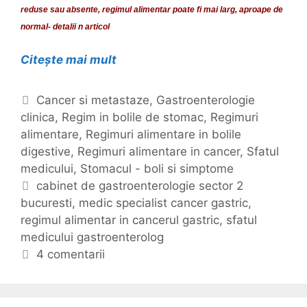
reduse sau absente, regimul alimentar poate fi mai larg, aproape de
c
normal- detalii n articol
i
s
Citește mai mult
R
i
e
c
g
e
C
Cancer si metastaze
,
Gastroenterologie
i
r
clinica
a
,
Regim in bolile de stomac
,
Regimuri
m
e
alimentare
t
,
Regimuri alimentare in bolile
u
g
digestive
e
,
Regimuri alimentare in cancer
,
Sfatul
l
i
medicului
g
,
Stomacul - boli si simptome
a
m
o
E
cabinet de gastroenterologie sector 2
l
a
bucuresti
r
t
,
medic specialist cancer gastric
,
i
l
regimul alimentar in cancerul gastric
i
i
,
sfatul
m
i
medicului gastroenterolog
i
c
e
m
h
4 comentarii
n
e
e
t
n
t
a
t
e