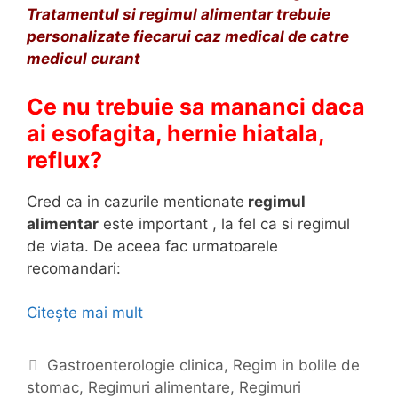
Tratamentul si regimul alimentar trebuie
personalizate fiecarui caz medical de catre
medicul curant
Ce nu trebuie sa mananci daca
ai esofagita, hernie hiatala,
reflux?
Cred ca in cazurile mentionate
regimul
alimentar
este important , la fel ca si regimul
de viata. De aceea fac urmatoarele
recomandari:
Citește mai mult
R
e
g
C
Gastroenterologie clinica
,
Regim in bolile de
i
stomac
a
,
Regimuri alimentare
,
Regimuri