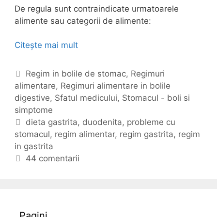
De regula sunt contraindicate urmatoarele
alimente sau categorii de alimente:
Citește mai mult
D
i
e
C
Regim in bolile de stomac
,
Regimuri
t
alimentare
a
,
Regimuri alimentare in bolile
a
digestive
t
,
Sfatul medicului
,
Stomacul - boli si
(
simptome
e
r
g
E
dieta gastrita
,
duodenita
,
probleme cu
e
stomacul
o
t
,
regim alimentar
,
regim gastrita
,
regim
g
in gastrita
r
i
i
i
c
44 comentarii
m
i
h
u
e
l
t
a
e
Pagini
l