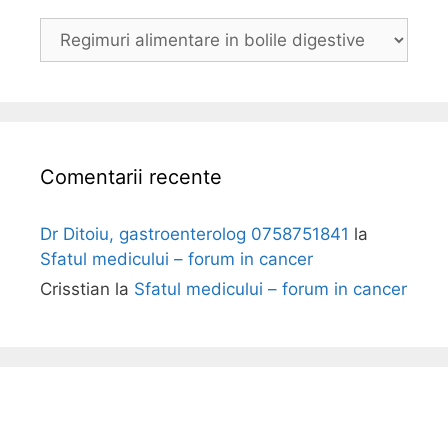
B
o
l
i
Comentarii recente
Dr Ditoiu, gastroenterolog 0758751841
la
Sfatul medicului – forum in cancer
Crisstian
la
Sfatul medicului – forum in cancer