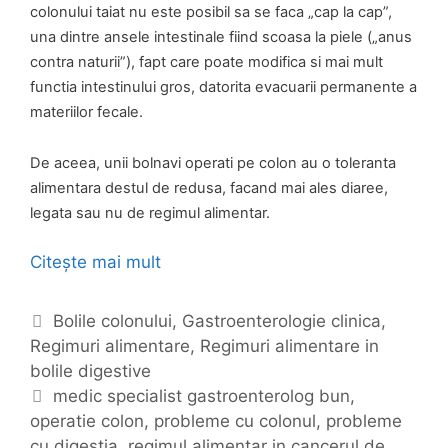
r
colonului taiat nu este posibil sa se faca „cap la cap”,
o
una dintre ansele intestinale fiind scoasa la piele („anus
e
contra naturii”), fapt care poate modifica si mai mult
s
functia intestinului gros, datorita evacuarii permanente a
o
materiilor fecale.
f
a
De aceea, unii bolnavi operati pe colon au o toleranta
g
alimentara destul de redusa, facand mai ales diaree,
i
legata sau nu de regimul alimentar.
a
n
Citește mai mult
R
,
e
h
g
C
Bolile colonului
,
Gastroenterologie clinica
,
e
i
Regimuri alimentare
a
,
Regimuri alimentare in
r
m
bolile digestive
t
n
u
e
E
medic specialist gastroenterolog bun
,
i
l
operatie colon
g
t
,
probleme cu colonul
,
probleme
e
a
cu digestia
o
i
,
regimul alimentar in cancerul de