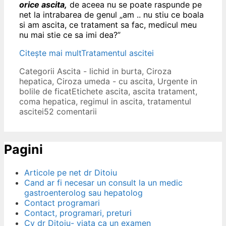
orice ascita,
de aceea nu se poate raspunde pe
net la intrabarea de genul „am .. nu stiu ce boala
si am ascita, ce tratament sa fac, medicul meu
nu mai stie ce sa imi dea?”
Citește mai mult
Tratamentul ascitei
Categorii
Ascita - lichid in burta
,
Ciroza
hepatica
,
Ciroza umeda - cu ascita
,
Urgente in
bolile de ficat
Etichete
ascita
,
ascita tratament
,
coma hepatica
,
regimul in ascita
,
tratamentul
ascitei
52 comentarii
Pagini
Articole pe net dr Ditoiu
Cand ar fi necesar un consult la un medic
gastroenterolog sau hepatolog
Contact programari
Contact, programari, preturi
Cv dr Ditoiu- viata ca un examen