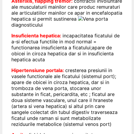
Asterixis, flapping tremor:
contractii involuntare
ale musculaturii mainilor care produc remuraturi
ale articulatiilor mainilor ce apar in encefalopatia
hepatica si permit sustinerea
diagnosticului
Insuficienta hepatica:
incapacitatea ficatului de
a-si efectua functiile in mod normal =
functionarea insuficienta a ficatului;apare de
obicei in ciroza hepatica dar si in insuficienta
hepatica acuta
Hipertensiune portala:
cresterea presiunii in
vasele functionale ale ficatului (sistemul port);
apare de obicei in ciroza hepatica, dar si in
tromboza de vena porta, stocarea unor
substante in ficat, pericardita, etc ; ficatul are
doua sisteme vasculare, unul care il hraneste
(artera si vena hepatica) si altul prin care
sangele colectat din tubul digestiv traverseaza
ficatul unde raman si sunt metabolizate
reziduurile metabolice (sistemul venos port)