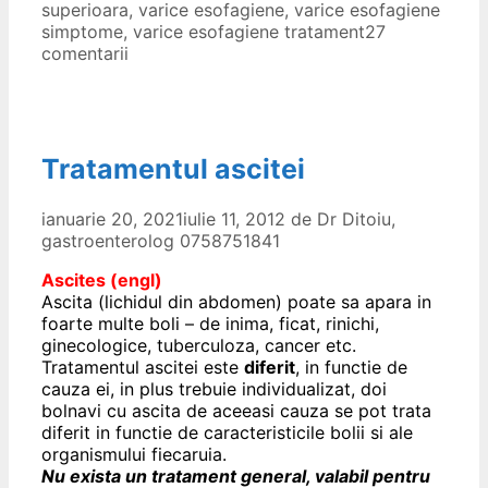
superioara
,
varice esofagiene
,
varice esofagiene
simptome
,
varice esofagiene tratament
27
comentarii
Tratamentul ascitei
ianuarie 20, 2021
iulie 11, 2012
de
Dr Ditoiu,
gastroenterolog 0758751841
Ascites (engl)
Ascita (lichidul din abdomen) poate sa apara in
foarte multe boli – de inima, ficat, rinichi,
ginecologice, tuberculoza, cancer etc.
Tratamentul ascitei este
diferit
, in functie de
cauza ei, in plus trebuie individualizat, doi
bolnavi cu ascita de aceeasi cauza se pot trata
diferit in functie de caracteristicile bolii si ale
organismului fiecaruia.
Nu exista un tratament general, valabil pentru