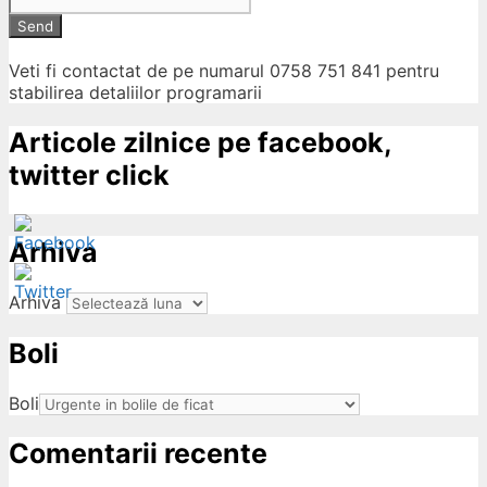
Send
Veti fi contactat de pe numarul 0758 751 841 pentru
stabilirea detaliilor programarii
Articole zilnice pe facebook,
twitter click
Arhiva
Arhiva
Boli
ow
Boli
Comentarii recente