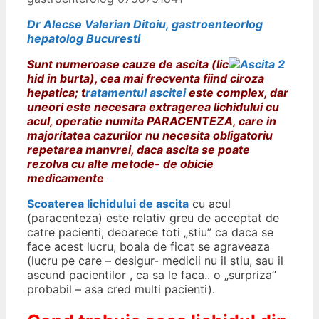
Dr Alecse Valerian Ditoiu, gastroenteorlog
hepatolog Bucuresti
Sunt numeroase cauze de ascita (lic
hid in burta), cea mai frecventa fiind ciroza
hepatica; t
ratamentul ascitei
este complex, dar
uneori este necesara extragerea lichidului cu
acul, operatie numita PARACENTEZA, care in
majoritatea cazurilor nu necesita obligatoriu
repetarea manvrei, daca ascita se poate
rezolva cu alte metode- de obicie
medicamente
Scoaterea lichidului de ascita
cu acul
(paracenteza) este relativ greu de acceptat de
catre pacienti, deoarece toti „stiu” ca daca se
face acest lucru, boala de ficat se agraveaza
(lucru pe care – desigur- medicii nu il stiu, sau il
ascund pacientilor , ca sa le faca.. o „surpriza”
probabil – asa cred multi pacienti).