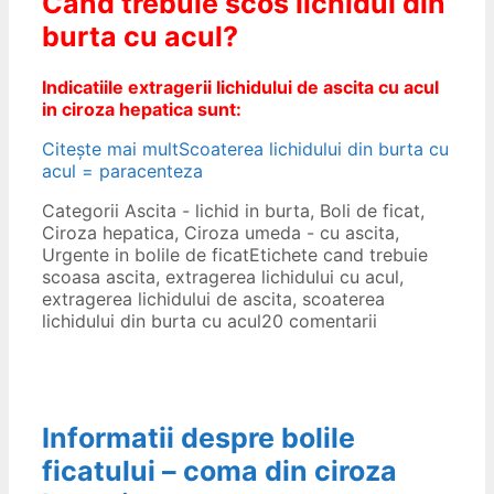
Cand trebuie scos lichidul din
burta cu acul?
Indicatiile extragerii lichidului de ascita cu acul
in ciroza hepatica sunt:
Citește mai mult
Scoaterea lichidului din burta cu
acul = paracenteza
Categorii
Ascita - lichid in burta
,
Boli de ficat
,
Ciroza hepatica
,
Ciroza umeda - cu ascita
,
Urgente in bolile de ficat
Etichete
cand trebuie
scoasa ascita
,
extragerea lichidului cu acul
,
extragerea lichidului de ascita
,
scoaterea
lichidului din burta cu acul
20 comentarii
Informatii despre bolile
ficatului – coma din ciroza