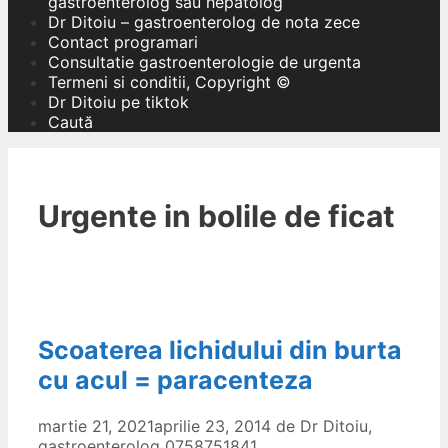
gastroenterolog sau hepatolog
Dr Ditoiu – gastroenterolog de nota zece
Contact programari
Consultatie gastroenterologie de urgenta
Termeni si conditii, Copyright ©
Dr Ditoiu pe tiktok
Caută
Urgente in bolile de ficat
Scoaterea lichidului din burta
cu acul = paracenteza
martie 21, 2021
aprilie 23, 2014
de
Dr Ditoiu,
gastroenterolog 0758751841