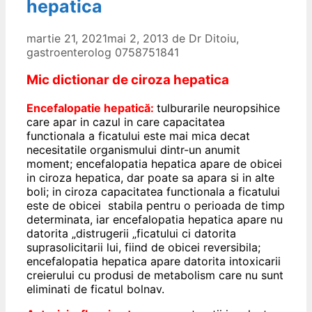
hepatica
martie 21, 2021
mai 2, 2013
de
Dr Ditoiu,
gastroenterolog 0758751841
Mic dictionar de ciroza hepatica
Encefalopatie hepatică:
tulburarile neuropsihice
care apar in cazul in care capacitatea
functionala a ficatului este mai mica decat
necesitatile organismului dintr-un anumit
moment; encefalopatia hepatica apare de obicei
in ciroza hepatica, dar poate sa apara si in alte
boli; in ciroza capacitatea functionala a ficatului
este de obicei stabila pentru o perioada de timp
determinata, iar encefalopatia hepatica apare nu
datorita „distrugerii „ficatului ci datorita
suprasolicitarii lui, fiind de obicei reversibila;
encefalopatia hepatica apare datorita intoxicarii
creierului cu produsi de metabolism care nu sunt
eliminati de ficatul bolnav.