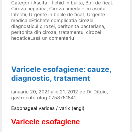
Categorii
Ascita - lichid in burta
,
Boli de ficat
,
Ciroza hepatica
,
Ciroza umeda - cu ascita
,
Infectii
,
Urgente in bolile de ficat
,
Urgente
medicale
Etichete
complicatia cirozei
,
diagnosticul cirozei
,
peritonita bacteriana
,
peritonita din ciroza
,
tratamentul cirozei
hepatice
Lasă un comentariu
Varicele esofagiene: cauze,
diagnostic, tratament
ianuarie 20, 2021
iulie 21, 2012
de
Dr Ditoiu,
gastroenterolog 0758751841
Esophageal varices / varix (engl)
Varicele esofagiene