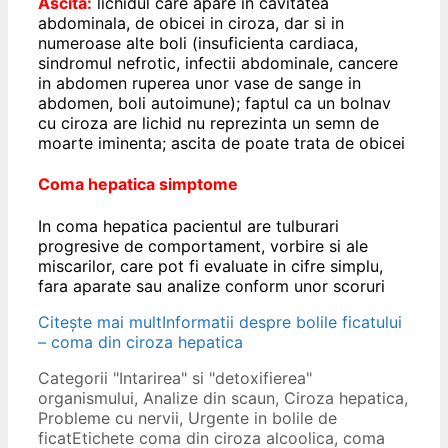
Ascita:
lichidul care apare in cavitatea
abdominala, de obicei in ciroza, dar si in
numeroase alte boli (insuficienta cardiaca,
sindromul nefrotic, infectii abdominale, cancere
in abdomen ruperea unor vase de sange in
abdomen, boli autoimune); faptul ca un bolnav
cu ciroza are lichid nu reprezinta un semn de
moarte iminenta; ascita de poate trata de obicei
Coma hepatica simptome
In coma hepatica pacientul are tulburari
progresive de comportament, vorbire si ale
miscarilor, care pot fi evaluate in cifre simplu,
fara aparate sau analize conform unor scoruri
Citește mai mult
Informatii despre bolile ficatului
– coma din ciroza hepatica
Categorii
"Intarirea" si "detoxifierea"
organismului
,
Analize din scaun
,
Ciroza hepatica
,
Probleme cu nervii
,
Urgente in bolile de
ficat
Etichete
coma din ciroza alcoolica
,
coma