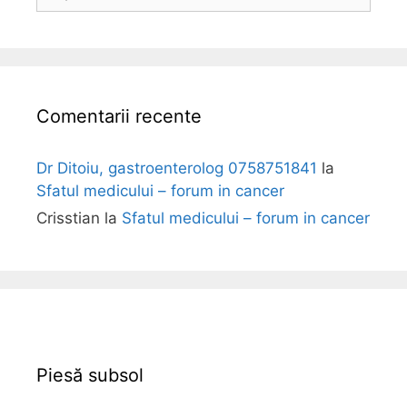
o
l
i
Comentarii recente
Dr Ditoiu, gastroenterolog 0758751841
la
Sfatul medicului – forum in cancer
Crisstian
la
Sfatul medicului – forum in cancer
Piesă subsol