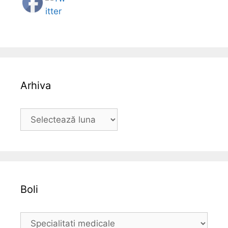
Arhiva
A
r
h
i
v
a
Boli
B