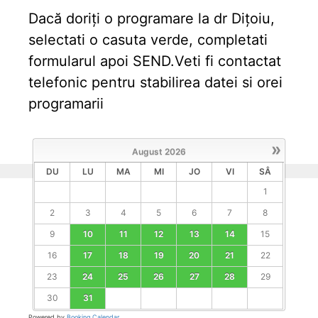
Dacă doriți o programare la dr Dițoiu,
o
a
selectati o casuta verde, completati
s
formularul apoi SEND.Veti fi contactat
e
telefonic pentru stabilirea datei si orei
?
programarii
»
August
2026
DU
LU
MA
MI
JO
VI
SÂ
1
2
3
4
5
6
7
8
9
10
11
12
13
14
15
16
17
18
19
20
21
22
23
24
25
26
27
28
29
30
31
Powered by
Booking Calendar