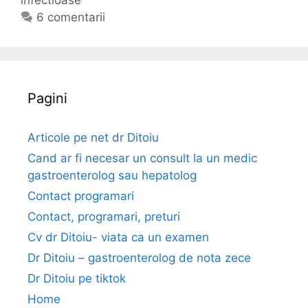
o
g
c
6 comentarii
c
o
h
u
r
e
p
i
t
a
i
e
Pagini
s
p
e
Articole pe net dr Ditoiu
c
Cand ar fi necesar un consult la un medic
i
gastroenterolog sau hepatolog
a
Contact programari
l
Contact, programari, preturi
i
t
Cv dr Ditoiu- viata ca un examen
a
Dr Ditoiu – gastroenterolog de nota zece
t
Dr Ditoiu pe tiktok
e
Home
a