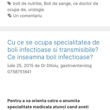
c
t
E
boli de nutritie
,
Boli de sange
,
ce doctor de
t
ocupa de
e
t
,
urologia
o
g
i
Un comentariu
r
o
c
s
r
h
e
i
e
o
i
t
Cu ce se ocupa specialitatea de
c
e
boli infectioase si transmisibile?
u
Ce inseamna boli infectioase?
p
a
iulie 25, 2015
de
Dr Ditoiu, gastroenterolog
c
0758751841
u
.
.
Pentru a va orienta catre o anumita
specialitate medicala atunci cand aveti