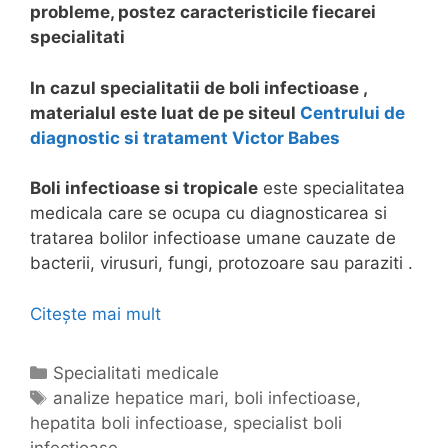
probleme, postez caracteristicile fiecarei
specialitati
In cazul specialitatii de boli infectioase ,
materialul este luat de pe siteul
Centrului de
diagnostic si tratament Victor Babes
Boli infectioase si tropicale
este specialitatea
medicala care se ocupa cu diagnosticarea si
tratarea bolilor infectioase umane cauzate de
bacterii, virusuri, fungi, protozoare sau paraziti .
Citește mai mult
C
u
c
C
Specialitati medicale
e
a
E
analize hepatice mari
,
boli infectioase
,
s
hepatita boli infectioase
t
t
,
specialist boli
e
infectioase
e
i