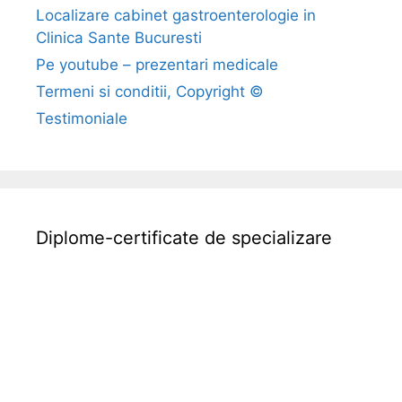
Localizare cabinet gastroenterologie in
d
Clinica Sante Bucuresti
e
b
Pe youtube – prezentari medicale
o
Termeni si conditii, Copyright ©
l
Testimoniale
i
i
n
f
e
Diplome-certificate de specializare
c
t
i
o
a
s
e
s