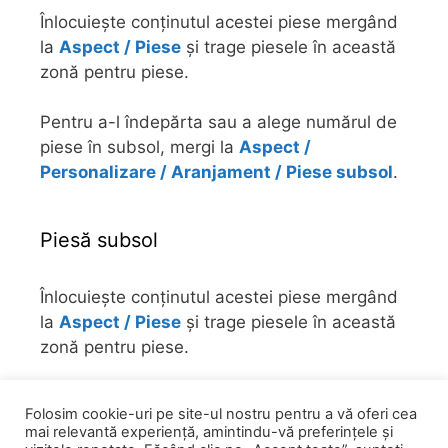
Înlocuiește conținutul acestei piese mergând
la
Aspect / Piese
și trage piesele în această
zonă pentru piese.
Pentru a-l îndepărta sau a alege numărul de
piese în subsol, mergi la
Aspect /
Personalizare / Aranjament / Piese subsol
.
Piesă subsol
Înlocuiește conținutul acestei piese mergând
la
Aspect / Piese
și trage piesele în această
zonă pentru piese.
Pentru a-l îndepărta sau a alege numărul de
Folosim cookie-uri pe site-ul nostru pentru a vă oferi cea
piese în subsol, mergi la
Aspect /
mai relevantă experiență, amintindu-vă preferințele și
Personalizare / Aranjament / Piese subsol
.