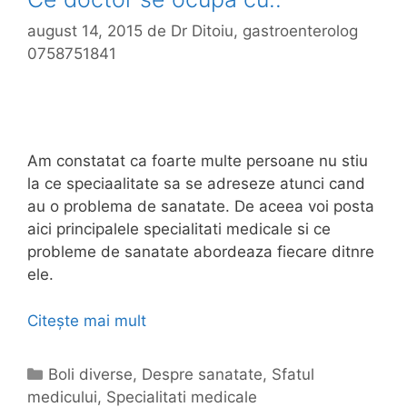
august 14, 2015
de
Dr Ditoiu, gastroenterolog
0758751841
Am constatat ca foarte multe persoane nu stiu
la ce speciaalitate sa se adreseze atunci cand
au o problema de sanatate. De aceea voi posta
aici principalele specialitati medicale si ce
probleme de sanatate abordeaza fiecare ditnre
ele.
Citește mai mult
C
e
d
C
Boli diverse
,
Despre sanatate
,
Sfatul
o
medicului
a
,
Specialitati medicale