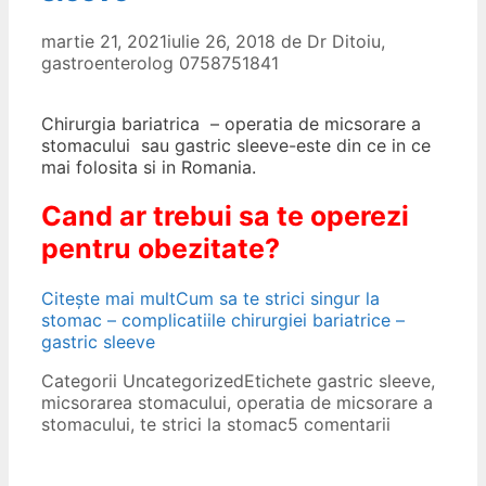
martie 21, 2021
iulie 26, 2018
de
Dr Ditoiu,
gastroenterolog 0758751841
Chirurgia bariatrica – operatia de micsorare a
stomacului sau gastric sleeve-este din ce in ce
mai folosita si in Romania.
Cand ar trebui sa te operezi
pentru obezitate?
Citește mai mult
Cum sa te strici singur la
stomac – complicatiile chirurgiei bariatrice –
gastric sleeve
Categorii
Uncategorized
Etichete
gastric sleeve
,
micsorarea stomacului
,
operatia de micsorare a
stomacului
,
te strici la stomac
5 comentarii