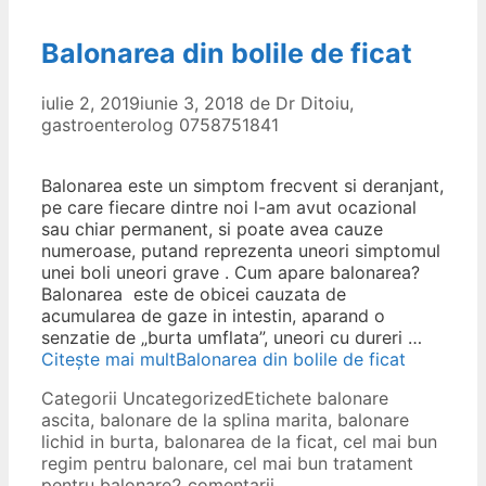
Balonarea din bolile de ficat
iulie 2, 2019
iunie 3, 2018
de
Dr Ditoiu,
gastroenterolog 0758751841
Balonarea este un simptom frecvent si deranjant,
pe care fiecare dintre noi l-am avut ocazional
sau chiar permanent, si poate avea cauze
numeroase, putand reprezenta uneori simptomul
unei boli uneori grave . Cum apare balonarea?
Balonarea este de obicei cauzata de
acumularea de gaze in intestin, aparand o
senzatie de „burta umflata”, uneori cu dureri …
Citește mai mult
Balonarea din bolile de ficat
Categorii
Uncategorized
Etichete
balonare
ascita
,
balonare de la splina marita
,
balonare
lichid in burta
,
balonarea de la ficat
,
cel mai bun
regim pentru balonare
,
cel mai bun tratament
pentru balonare
2 comentarii