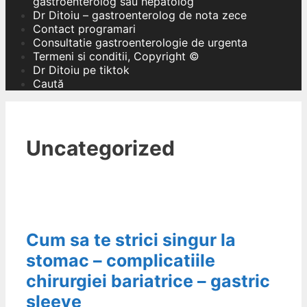
gastroenterolog sau hepatolog
Dr Ditoiu – gastroenterolog de nota zece
Contact programari
Consultatie gastroenterologie de urgenta
Termeni si conditii, Copyright ©
Dr Ditoiu pe tiktok
Caută
Uncategorized
Cum sa te strici singur la
stomac – complicatiile
chirurgiei bariatrice – gastric
sleeve