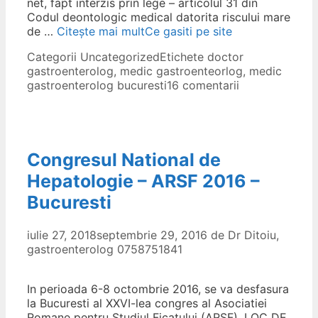
net, fapt interzis prin lege – articolul 31 din
Codul deontologic medical datorita riscului mare
de …
Citește mai mult
Ce gasiti pe site
Categorii
Uncategorized
Etichete
doctor
gastroenterolog
,
medic gastroenteorlog
,
medic
gastroenterolog bucuresti
16 comentarii
Congresul National de
Hepatologie – ARSF 2016 –
Bucuresti
iulie 27, 2018
septembrie 29, 2016
de
Dr Ditoiu,
gastroenterolog 0758751841
In perioada 6-8 octombrie 2016, se va desfasura
la Bucuresti al XXVI-lea congres al Asociatiei
Romane pentru Studiul Ficatului (ARSF). LOC DE