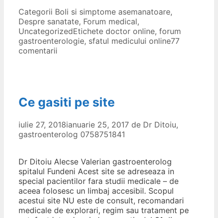
Categorii
Boli si simptome asemanatoare
,
Despre sanatate
,
Forum medical
,
Uncategorized
Etichete
doctor online
,
forum
gastroenterologie
,
sfatul medicului online
77
comentarii
Ce gasiti pe site
iulie 27, 2018
ianuarie 25, 2017
de
Dr Ditoiu,
gastroenterolog 0758751841
Dr Ditoiu Alecse Valerian gastroenterolog
spitalul Fundeni Acest site se adreseaza in
special pacientilor fara studii medicale – de
aceea folosesc un limbaj accesibil. Scopul
acestui site NU este de consult, recomandari
medicale de explorari, regim sau tratament pe