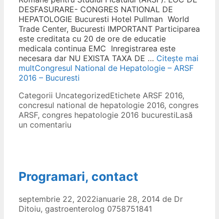
DESFASURARE- CONGRES NATIONAL DE
HEPATOLOGIE Bucuresti Hotel Pullman World
Trade Center, Bucuresti IMPORTANT Participarea
este creditata cu 20 de ore de educatie
medicala continua EMC Inregistrarea este
necesara dar NU EXISTA TAXA DE …
Citește mai
mult
Congresul National de Hepatologie – ARSF
2016 – Bucuresti
Categorii
Uncategorized
Etichete
ARSF 2016
,
concresul national de hepatologie 2016
,
congres
ARSF
,
congres hepatologie 2016 bucuresti
Lasă
un comentariu
Programari, contact
septembrie 22, 2022
ianuarie 28, 2014
de
Dr
Ditoiu, gastroenterolog 0758751841