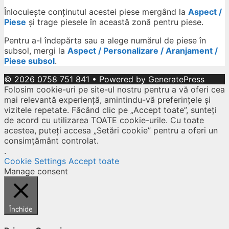
Înlocuiește conținutul acestei piese mergând la
Aspect /
Piese
și trage piesele în această zonă pentru piese.
Pentru a-l îndepărta sau a alege numărul de piese în
subsol, mergi la
Aspect / Personalizare / Aranjament /
Piese subsol
.
© 2026 0758 751 841
• Powered by
GeneratePress
Folosim cookie-uri pe site-ul nostru pentru a vă oferi cea
mai relevantă experiență, amintindu-vă preferințele și
vizitele repetate. Făcând clic pe „Accept toate”, sunteți
de acord cu utilizarea TOATE cookie-urile. Cu toate
acestea, puteți accesa „Setări cookie” pentru a oferi un
consimțământ controlat.
.
Cookie Settings
Accept toate
Manage consent
Închide