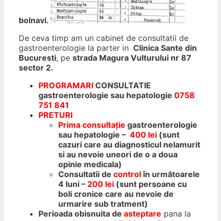
bolnavi.
De ceva timp am un cabinet de consultatii de
gastroenterologie la parter in
Clinica Sante din
Bucuresti
, pe
strada Magura Vulturului nr 87
sector 2.
PROGRAMARI
CONSULTATIE
gastroenterologie sau hepatologie
0758
751 841
PRETURI
Prima consultație
gastroenterologie
sau hepatologie –
400 lei
(sunt
cazuri care au diagnosticul nelamurit
si au nevoie uneori de o a doua
opinie medicala)
Consultatii de
control
în următoarele
4 luni –
200 lei
(sunt persoane cu
boli cronice care au nevoie de
urmarire sub tratment)
Perioada obisnuita de
asteptare
pana la