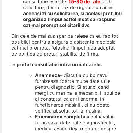
consultatie este de
15-30 de zile
de la
solicitare, dar in caz de urgenta
chiar in
aceeasi zi cu solicitarea, la acelasi pret. Imi
organizez timpul astfel incat sa raspund
cat mai prompt solicitarii dvs
Din cele de mai sus sper ca reiese ca eu fac tot
posibilul pentru a asigura o asistenta medicala
cat mai prompta, folosind timpul meu adaptat
pe politica de preturi stabilita de firma.
In pretul consultatiei intra urmatoarele:
Anamneza
– discutia cu bolnavul
furnizeaza foarte multe date utile
pentru diagnostic. Si atunci cand
mergi cu masina la mecanic, ii spui ce
ai constatat ca ar fi anormal in
functionarea masinii , el nu poate
verifica absolut tot la masina.
Examinarea completa a
bolnavului-
furnizeaza date utile diagnosticului,
medicul avand deja o parere despre