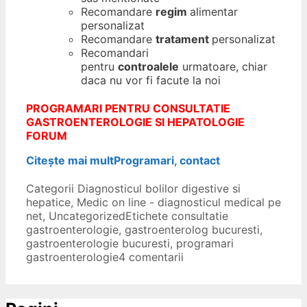
Recomandare
regim
alimentar
personalizat
Recomandare
tratament
personalizat
Recomandari
pentru
controalele
urmatoare, chiar
daca nu vor fi facute la noi
PROGRAMARI PENTRU CONSULTATIE
GASTROENTEROLOGIE SI HEPATOLOGIE
FORUM
Citește mai mult
Programari, contact
Categorii
Diagnosticul bolilor digestive si
hepatice
,
Medic on line - diagnosticul medical pe
net
,
Uncategorized
Etichete
consultatie
gastroenterologie
,
gastroenterolog bucuresti
,
gastroenterologie bucuresti
,
programari
gastroenterologie
4 comentarii