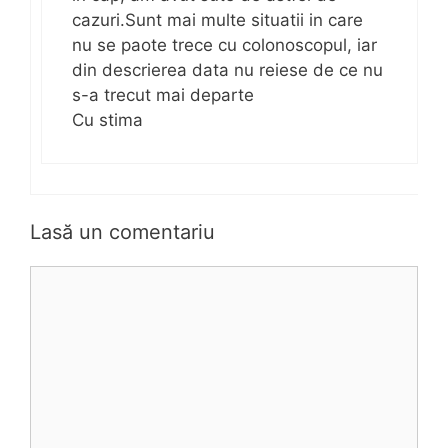
cazuri.Sunt mai multe situatii in care
nu se paote trece cu colonoscopul, iar
din descrierea data nu reiese de ce nu
s-a trecut mai departe
Cu stima
Lasă un comentariu
C
o
m
e
n
t
a