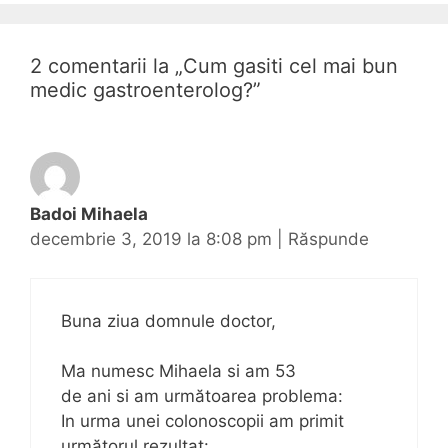
a
r
e
2 comentarii la „
Cum gasiti cel mai bun
a
medic gastroenterolog?
”
r
t
i
c
o
Badoi Mihaela
l
decembrie 3, 2019 la 8:08 pm
|
Răspunde
e
Buna ziua domnule doctor,
Ma numesc Mihaela si am 53
de ani si am următoarea problema:
In urma unei colonoscopii am primit
următorul rezultat: