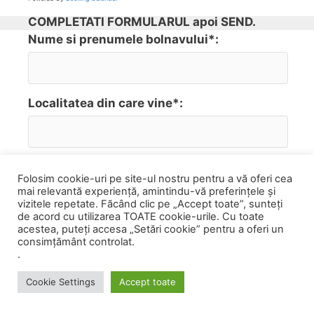
COMPLETATI FORMULARUL apoi SEND.
Nume si prenumele bolnavului*:
Localitatea din care vine*:
Telefonul dvs - veti fi contactat pentru
Folosim cookie-uri pe site-ul nostru pentru a vă oferi cea
stabilirea exacta a detaliilor programarii*:
mai relevantă experiență, amintindu-vă preferințele și
vizitele repetate. Făcând clic pe „Accept toate”, sunteți
de acord cu utilizarea TOATE cookie-urile. Cu toate
acestea, puteți accesa „Setări cookie” pentru a oferi un
consimțământ controlat.
Emailul dvs*:
.
Cookie Settings
Accept toate
Motivele pentru care doriti programarea la