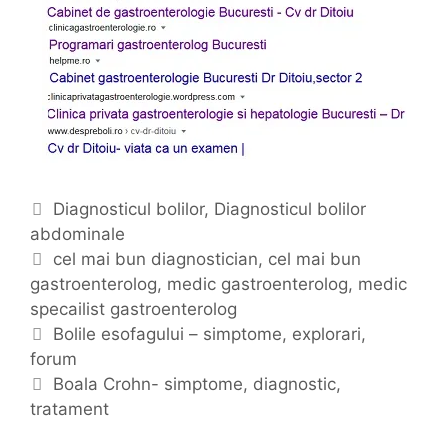
C
Diagnosticul bolilor
,
Diagnosticul bolilor
abdominale
a
t
E
cel mai bun diagnostician
,
cel mai bun
gastroenterolog
e
t
,
medic gastroenterolog
,
medic
specailist gastroenterolog
g
i
N
o
c
Bolile esofagului – simptome, explorari,
a
forum
r
h
v
i
e
Boala Crohn- simptome, diagnostic,
i
tratament
i
t
g
e