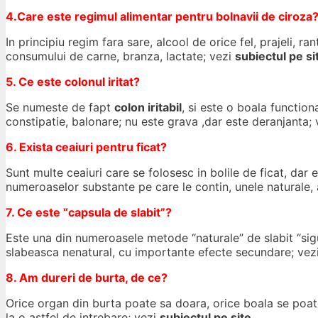
4.Care este regimul alimentar pentru bolnavii de ciroza
In principiu regim fara sare, alcool de orice fel, prajeli, 
consumului de carne, branza, lactate; vezi
subiectul pe si
5. Ce este colonul iritat?
Se numeste de fapt
colon iritabil
, si este o boala function
constipatie, balonare; nu este grava ,dar este deranjanta;
6. Exista ceaiuri pentru ficat?
Sunt multe ceaiuri care se folosesc in bolile de ficat, dar 
numeroaselor substante pe care le contin, unele naturale, al
7. Ce este “capsula de slabit”?
Este una din numeroasele metode “naturale” de slabit “sigu
slabeasca nenatural, cu importante efecte secundare; vez
8. Am dureri de burta, de ce?
Orice organ din burta poate sa doara, orice boala se poate
la o astfel de intrebare; vezi
subiectul pe site