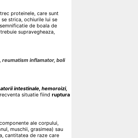
u trec proteinele, care sunt
e strica, ochiurile lui se
 semnificatie de boala de
ta trebuie supravegheaza,
t, reumatism inflamator, boli
matorii intestinale, hemoroizi,
ecventa situatie fiind
ruptura
r componente ale corpului,
anul, muschii, grasimea) sau
a, cantitatea de raze care