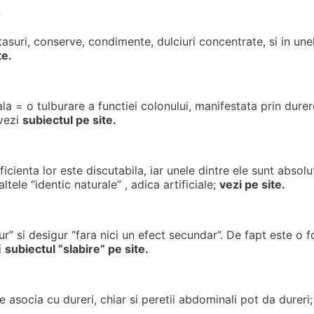
?
rantasuri, conserve, condimente, dulciuri concentrate, si in u
te.
ala = o tulburare a functiei colonului, manifestata prin dure
 vezi
subiectul pe site.
eficienta lor este discutabila, iar unele dintre ele sunt abso
tele “identic naturale” , adica artificiale;
vezi pe site.
r” si desigur “fara nici un efect secundar”. De fapt este o f
i
subiectul “slabire” pe site.
 asocia cu dureri, chiar si peretii abdominali pot da durer