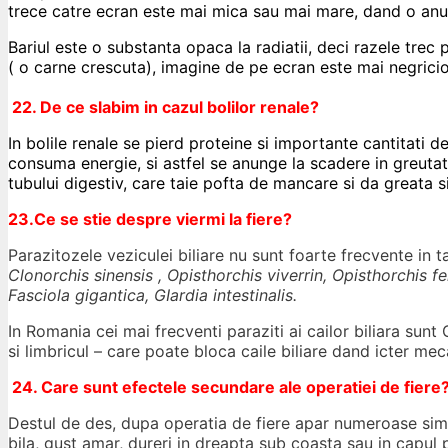
trece catre ecran este mai mica sau mai mare, dand o anum
Bariul este o substanta opaca la radiatii, deci razele trec
( o carne crescuta), imagine de pe ecran este mai negricioa
22. De ce slabim in cazul bolilor renale?
In bolile renale se pierd proteine si importante cantitati 
consuma energie, si astfel se anunge la scadere in greuta
tubului digestiv, care taie pofta de mancare si da greata si
23.Ce se stie despre viermi la fiere?
Parazitozele veziculei biliare nu sunt foarte frecvente in ta
Clonorchis sinensis , Opisthorchis viverrin, Opisthorchis fe
Fasciola gigantica, GIardia intestinalis.
In Romania cei mai frecventi paraziti ai cailor biliara sunt 
si limbricul – care poate bloca caile biliare dand icter mec
24. Care sunt efectele secundare ale operatiei de fiere
Destul de des, dupa operatia de fiere apar numeroase simpt
bila, gust amar, dureri in dreapta sub coasta sau in capul pi