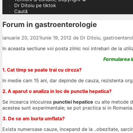
Dr Ditoiu pe tiktok
Caută
Forum in gastroenterologie
ianuarie 20, 2021
iunie 19, 2012
de
Dr Ditoiu, gastroenter
In aceasta sectiune voi posta zilnic noi intrebari de la util
Formularea in
1. Cat timp se poate trai cu ciroza?
In medie cam 15 ani, dar depinde de cauza, rezistenta orga
2. A aparut o analiza in loc de punctia hepatica?
Se incearca inlocuirea
punctiei hepatice
cu alte metode de
acestea sunt experimentale; se pot practica si in Romania
3. De ce am burta umflata?
Exista numeroase cauze, incepand de la ..obezitate, sarci