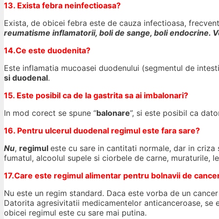
13. Exista febra neinfectioasa?
Exista, de obicei febra este de cauza infectioasa, frecvent 
reumatisme inflamatorii, boli de sange, boli endocrine. Ve
14.Ce este duodenita?
Este inflamatia mucoasei duodenului (segmentul de intest
si duodenal
.
15. Este posibil ca de la gastrita sa ai imbalonari?
In mod corect se spune “
balonare
”, si este posibil ca dat
16. Pentru ulcerul duodenal regimul este fara sare?
Nu
,
regimul
este cu sare in cantitati normale, dar in criza 
fumatul, alcoolul supele si ciorbele de carne, muraturile, l
17.Care este regimul alimentar pentru bolnavii de cance
Nu este un regim standard. Daca este vorba de un cancer de
Datorita agresivitatii medicamentelor anticanceroase, se evi
obicei regimul este cu sare mai putina.