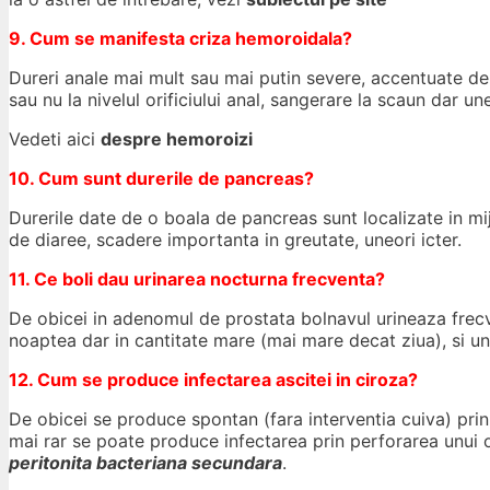
9. Cum se manifesta criza hemoroidala?
Dureri anale mai mult sau mai putin severe, accentuate de 
sau nu la nivelul orificiului anal, sangerare la scaun dar une
Vedeti aici
despre hemoroizi
10. Cum sunt durerile de pancreas?
Durerile date de o boala de pancreas sunt localizate in mij
de diaree, scadere importanta in greutate, uneori icter.
11. Ce boli dau urinarea nocturna frecventa?
De obicei in adenomul de prostata bolnavul urineaza frecve
noaptea dar in cantitate mare (mai mare decat ziua), si uneo
12. Cum se produce infectarea ascitei in ciroza?
De obicei se produce spontan (fara interventia cuiva) prin 
mai rar se poate produce infectarea prin perforarea unui o
peritonita bacteriana secundara
.