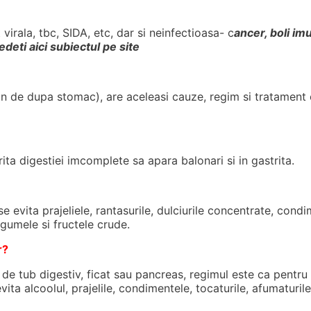
virala, tbc, SIDA, etc, dar si neinfectioasa- c
ancer, boli im
deti aici subiectul pe site
in de dupa stomac), are aceleasi cauze, regim si tratament
orita digestiei imcomplete sa apara balonari si in gastrita.
se evita prajeliele, rantasurile, dulciurile concentrate, cond
egumele si fructele crude.
r?
 tub digestiv, ficat sau pancreas, regimul este ca pentru bo
ta alcoolul, prajelile, condimentele, tocaturile, afumaturile