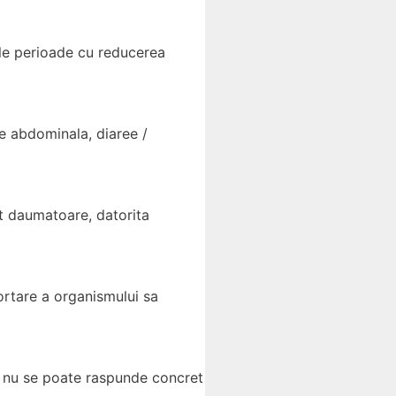
nele perioade cu reducerea
re abdominala, diaree /
lut daumatoare, datorita
ortare a organismului sa
i; nu se poate raspunde concret