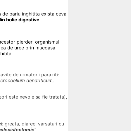
 de bariu inghitita exista ceva
in bolie digestive
 acestor pierderi organismul
area de uree prin mucoasa
itita.
navite de urmatorii paraziti:
Dicrocoelium dendriticum,
ori este nevoie sa fie tratata),
: greata, diaree, varsaturi cu
colecistectomie
”