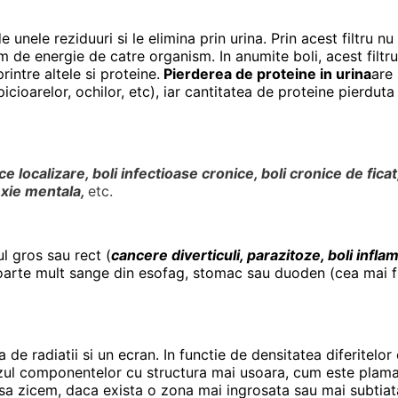
de unele reziduuri si le elimina prin urina. Prin acest filtru n
de energie de catre organism. In anumite boli, acest filtru s
rintre altele si proteine.
Pierderea de proteine
in urina
are
picioarelor, ochilor, etc), iar cantitatea de proteine pierdu
e localizare, boli infectioase cronice, boli cronice de fica
rexie mentala,
etc.
ul gros sau rect (
c
an
cere diverticuli, parazitoze, boli infla
oarte mult sange din esofag, stomac sau duoden (cea mai fr
de radiatii si un ecran. In functie de densitatea diferitelo
 cazul componentelor cu structura mai usoara, cum este plam
 sa zicem, daca exista o zona mai ingrosata sau mai subtiat