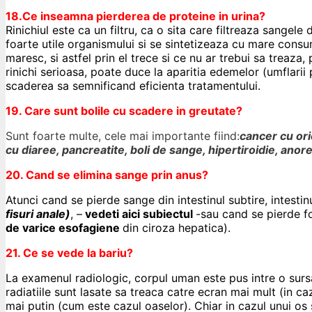
18.Ce inseamna pierderea de proteine in urina?
Rinichiul este ca un filtru, ca o sita care filtreaza sangele 
foarte utile organismului si se sintetizeaza cu mare consum 
maresc, si astfel prin el trece si ce nu ar trebui sa treaza, p
rinichi serioasa, poate duce la aparitia edemelor (umflarii 
scaderea sa semnificand eficienta tratamentului.
19. Care sunt bolile cu scadere in greutate?
Sunt foarte multe, cele mai importante fiind:
cancer cu oric
cu diaree, pancreatite, boli de sange, hipertiroidie, ano
20. Cand se elimina sange prin anus?
Atunci cand se pierde sange din intestinul subtire, intestin
fisuri anale)
, –
vedeti aici subiectul
-sau cand se pierde f
de varice esofagiene
din ciroza hepatica).
21. Ce se vede la bariu?
La examenul radiologic, corpul uman este pus intre o sursa 
radiatiile sunt lasate sa treaca catre ecran mai mult (in
mai putin (cum este cazul oaselor). Chiar in cazul unui os