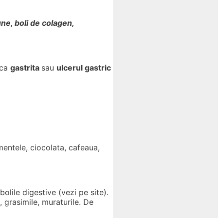
une, boli de colagen,
 ca
gastrita
sau
ulcerul gastric
imentele, ciocolata, cafeaua,
lile digestive (vezi pe site).
, grasimile, muraturile. De