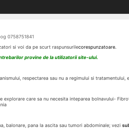
olog 0758751841
izatori si voi da pe scurt raspunsurile
corespunzatoare.
trebarilor provine de la utilizatorii site-ului.
nismului, respectarea sau nu a regimului si tratamentului, 
 explorare care sa nu necesita inteparea bolnavului- Fibrot
.
nia
na, balonare, pana la ascita sau tumori abdominale; vezi
sub