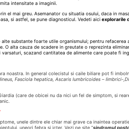
ita intensitate a imaginii.
 prin el mai greu. Asemanator cu situatia osului, daca in masa
sa, si astfel, se pune diagnosticul. Vedeti aici
explorarile d
de alte substante foarte utile organismului; pentru refacerea
te. O alta cauza de scadere in greutate o reprezinta elimin
 varsaturi, scazand cantitatea de alimente care poate fi ingh
ra noastra. In general colecistul si caile biliare pot fi imbol
lineus,
Fasciola hepatica,
Ascaris lumbricoides – limbrici-,
Giardia (care de obicei nu da nici un fel de simptom, si reare
anic.
?
ome, unele dintre ele chiar mai grave ca inaintea operatiei
eptului, uneori febra si icter. Vezi pe site “
sindromul post