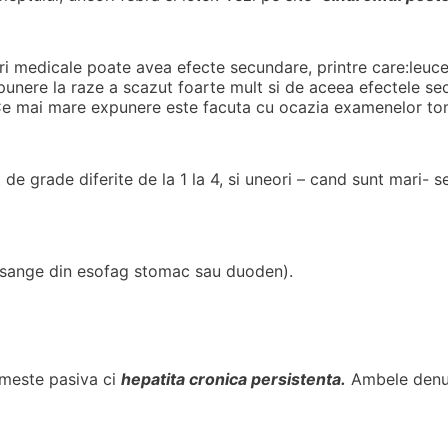
ari medicale poate avea efecte secundare, printre care:leuc
punere la raze a scazut foarte mult si de aceea efectele sec
 Ce mai mare expunere este facuta cu ocazia examenelor to
 de grade diferite de la 1 la 4, si uneori – cand sunt mari- 
 sange din esofag stomac sau duoden).
umeste pasiva ci
hepatita cronica persistenta.
Ambele denum