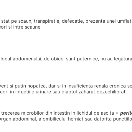
stat pe scaun, transpiratie, defecatie, prezenta
unei umflat
ori si intre scaune.
locul abdomenului, de obicei sunt puternice, nu au legatura 
nt si putin nopatea, dar si in insuficienta renala cronica s
ri in infectiile urinare sau diabtul zaharat dezechilibrat.
trecerea microbilor din intestin in lichidul de ascita =
perit
rgan abdominal, a ombilicului herniat sau datorita punctiilo