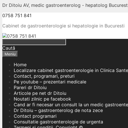
Dr Ditoiu AV, medic gastroenterolog - hepatolog Bucuresti
0758 751 841
Cabinet de gastroenterologie si hepatologie in Bucuresti
Caută
Meniu
Home
Localizare cabinet gastroenterologie in Clinica Sant
Contact, programari, preturi
Pe youtube – prezentari medicale
Pareri dr Ditoiu
Articole pe net dr Ditoiu
Noutati zilnic pe facebook
Cand ar fi necesar un consult la un medic gastroent
Dr Ditoiu – gastroenterolog de nota zece
Contact programari
Consultatie gastroenterologie de urgenta
Termeni si conditii, Copyright ©