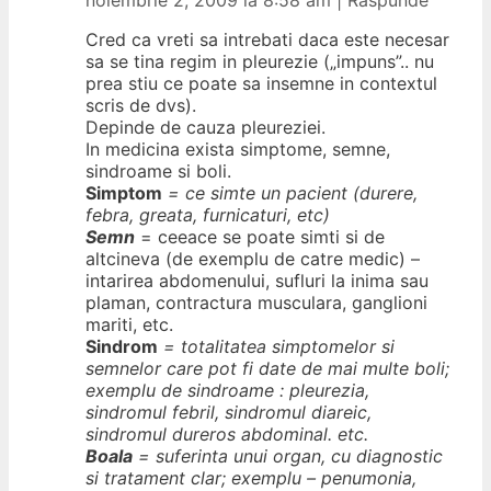
noiembrie 2, 2009 la 8:58 am
|
Răspunde
Cred ca vreti sa intrebati daca este necesar
sa se tina regim in pleurezie („impuns”.. nu
prea stiu ce poate sa insemne in contextul
scris de dvs).
Depinde de cauza pleureziei.
In medicina exista simptome, semne,
sindroame si boli.
Simptom
= ce simte un pacient (durere,
febra, greata, furnicaturi, etc)
Semn
= ceeace se poate simti si de
altcineva (de exemplu de catre medic) –
intarirea abdomenului, sufluri la inima sau
plaman, contractura musculara, ganglioni
mariti, etc.
Sindrom
= totalitatea simptomelor si
semnelor care pot fi date de mai multe boli;
exemplu de sindroame : pleurezia,
sindromul febril, sindromul diareic,
sindromul dureros abdominal. etc.
Boala
= suferinta unui organ, cu diagnostic
si tratament clar; exemplu – penumonia,