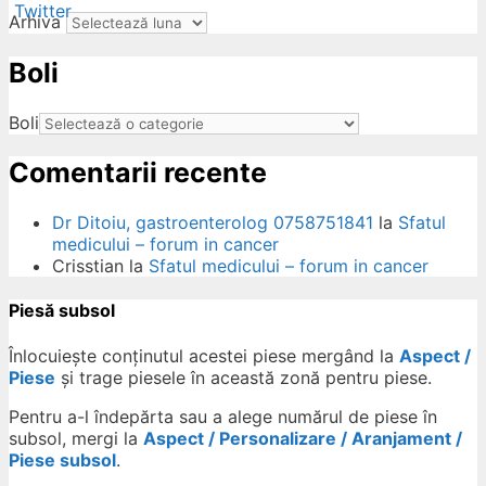
Arhiva
Boli
ow
Boli
Comentarii recente
Dr Ditoiu, gastroenterolog 0758751841
la
Sfatul
medicului – forum in cancer
Crisstian
la
Sfatul medicului – forum in cancer
Piesă subsol
Înlocuiește conținutul acestei piese mergând la
Aspect /
Piese
și trage piesele în această zonă pentru piese.
Pentru a-l îndepărta sau a alege numărul de piese în
subsol, mergi la
Aspect / Personalizare / Aranjament /
Piese subsol
.