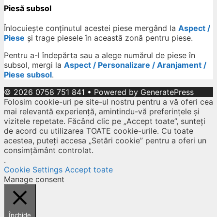
Piesă subsol
Înlocuiește conținutul acestei piese mergând la
Aspect /
Piese
și trage piesele în această zonă pentru piese.
Pentru a-l îndepărta sau a alege numărul de piese în
subsol, mergi la
Aspect / Personalizare / Aranjament /
Piese subsol
.
© 2026 0758 751 841
• Powered by
GeneratePress
Folosim cookie-uri pe site-ul nostru pentru a vă oferi cea
mai relevantă experiență, amintindu-vă preferințele și
vizitele repetate. Făcând clic pe „Accept toate”, sunteți
de acord cu utilizarea TOATE cookie-urile. Cu toate
acestea, puteți accesa „Setări cookie” pentru a oferi un
consimțământ controlat.
.
Cookie Settings
Accept toate
Manage consent
Închide