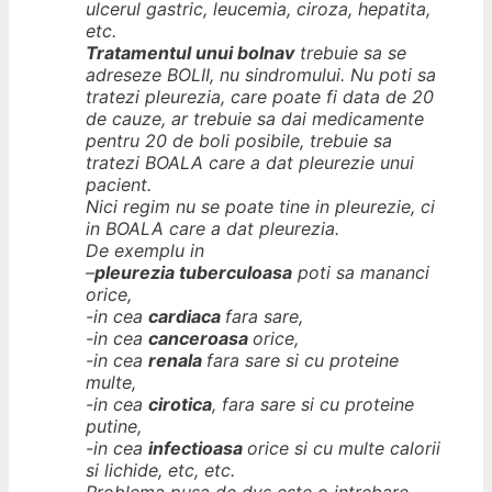
ulcerul gastric, leucemia, ciroza, hepatita,
etc.
Tratamentul unui bolnav
trebuie sa se
adreseze BOLII, nu sindromului. Nu poti sa
tratezi pleurezia, care poate fi data de 20
de cauze, ar trebuie sa dai medicamente
pentru 20 de boli posibile, trebuie sa
tratezi BOALA care a dat pleurezie unui
pacient.
Nici regim nu se poate tine in pleurezie, ci
in BOALA care a dat pleurezia.
De exemplu in
–
pleurezia tuberculoasa
poti sa mananci
orice,
-in cea
cardiaca
fara sare,
-in cea
canceroasa
orice,
-in cea
renala
fara sare si cu proteine
multe,
-in cea
cirotica
, fara sare si cu proteine
putine,
-in cea
infectioasa
orice si cu multe calorii
si lichide, etc, etc.