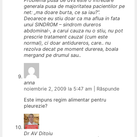
Problema pusa de dvs este o intrebare
generala pusa de majoritatea pacientilor pe
net: „ma doare burta, ce sa iau?”.
Deoarece eu stiu doar ca ma aflua in fata
unui SINDROM – sindrom dureros
abdominal-, a carui cauza nu o stiu, nu pot
prescrie tratament cauzal (cum este
normal), ci doar antidureros, care.. nu
rezolva decat pe moment durerea, boala
mergand pe drumul sau..
anna
noiembrie 2, 2009 la 5:47 am
|
Răspunde
Este impuns regim alimentar pentru
pleurezie?
Dr AV Ditoiu