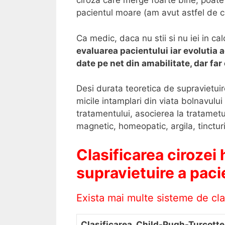
ciroza care merge foarte bine, poate
pacientul moare (am avut astfel de c
Ca medic, daca nu stii si nu iei in ca
evaluarea pacientului iar evolutia 
date pe net din amabilitate, dar fa
Desi durata teoretica de supravietuir
micile intamplari din viata bolnavulu
tratamentului, asocierea la tratametu
magnetic, homeopatic, argila, tincturi,
Clasificarea cirozei
supravietuire a paci
Exista mai multe sisteme de cla
Clasificarea Child-Pugh-Turcotte