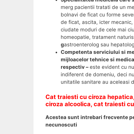
merg pacientii tratati de un m
bolnavi de ficat cu forme seve
de ficat, ascita, icter mecanic, 
ciudate moduri de cele mai ciud
homeopatie, tratament naturist,
g
astroenterolog sau hepatolog
Competenta serviciului si med
mijloacelor tehnice si medic
respectiv –
este evident cu nu t
indiferent de domeniu, deci nu
unitatile sanitare au aceleasi d
Cat traiesti cu ciroza hepatica
ciroza alcoolica, cat traiesti c
Acestea sunt intrebari frecvente pe
necunoscuti