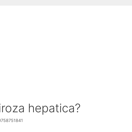
ciroza hepatica?
g 0758751841