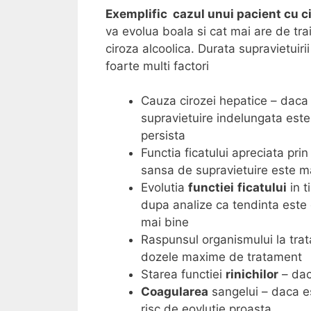
Exemplific cazul unui pacient cu c
va evolua boala si cat mai are de trai
ciroza alcoolica. Durata supravietuir
foarte multi factori
Cauza cirozei hepatice – daca a
supravietuire indelungata este
persista
Functia ficatului apreciata prin
sansa de supravietuire este m
Evolutia
functiei
ficatului
in t
dupa analize ca tendinta este 
mai bine
Raspunsul organismului la trat
dozele maxime de tratament
Starea functiei
rinichilor
– dac
Coagularea
sangelui – daca es
risc de eovlutie proasta