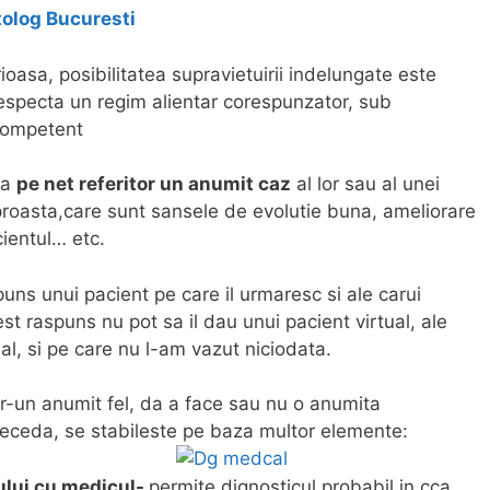
tolog Bucuresti
ioasa, posibilitatea supravietuirii indelungate este
respecta un regim alientar corespunzator, sub
competent
ba
pe net referitor un anumit caz
al lor sau al unei
 proasta,care sunt sansele de evolutie buna, ameliorare
ientul… etc.
uns unui pacient pe care il urmaresc si ale carui
st raspuns nu pot sa il dau unui pacient virtual, ale
al, si pe care nu l-am vazut niciodata.
ntr-un anumit fel, da a face sau nu o anumita
deceda, se stabileste pe baza multor elemente:
lui cu medicul-
permite dignosticul probabil in cca