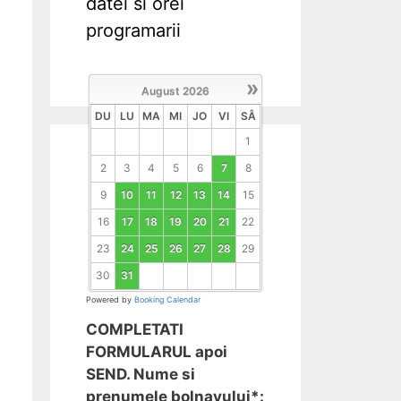
datei si orei
programarii
»
August
2026
DU
LU
MA
MI
JO
VI
SÂ
1
2
3
4
5
6
7
8
9
10
11
12
13
14
15
16
17
18
19
20
21
22
23
24
25
26
27
28
29
30
31
Powered by
Booking Calendar
COMPLETATI
FORMULARUL apoi
SEND. Nume si
prenumele bolnavului*: