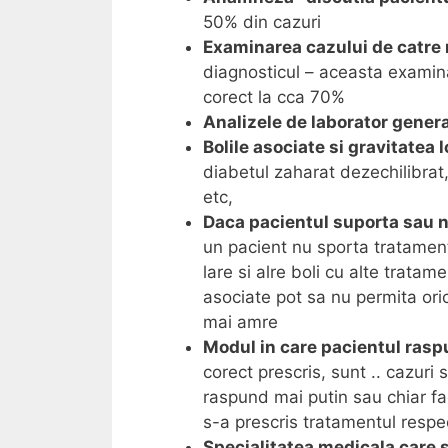
50% din cazuri
Examinarea cazului de catre
diagnosticul – aceasta examin
corect la cca 70%
Analizele de laborator genera
Bolile asociate si gravitatea 
diabetul zaharat dezechilibrat,
etc,
Daca pacientul suporta sau 
un pacient nu sporta tratamen
lare si alre boli cu alte trata
asociate pot sa nu permita ori
mai amre
Modul in care pacientul raspu
corect prescris, sunt .. cazuri
raspund mai putin sau chiar f
s-a prescris tratamentul respe
Specialitatea medicala care 