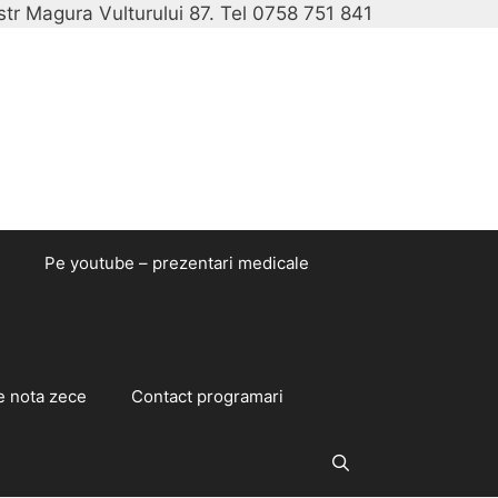
str Magura Vulturului 87. Tel 0758 751 841
Sari
la
conținut
Pe youtube – prezentari medicale
e nota zece
Contact programari
Caută