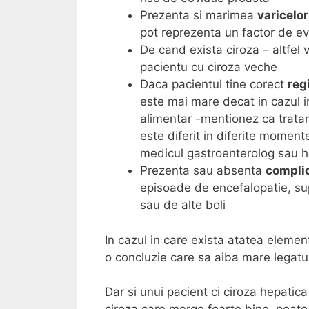
Prezenta si marimea
varicelor
pot reprezenta un factor de evo
De cand exista ciroza – altfel
pacientu cu ciroza veche
Daca pacientul tine corect
reg
este mai mare decat in cazul in
alimentar -mentionez ca tratam
este diferit in diferite moment
medicul gastroenterolog sau h
Prezenta sau absenta
complic
episoade de encefalopatie, sup
sau de alte boli
In cazul in care exista atatea elemen
o concluzie care sa aiba mare legatur
Dar si unui pacient ci ciroza hepatic