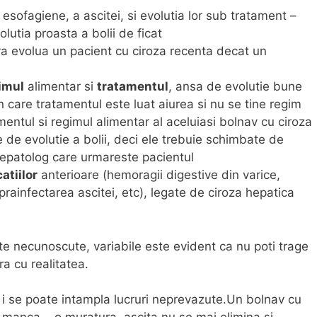
esofagiene, a ascitei, si evolutia lor sub tratament –
lutia proasta a bolii de ficat
 va evolua un pacient cu ciroza recenta decat un
imul
alimentar si
tratamentul
, ansa de evolutie bune
 care tratamentul este luat aiurea si nu se tine regim
entul si regimul alimentar al aceluiasi bolnav cu ciroza
e de evolutie a bolii, deci ele trebuie schimbate de
epatolog care urmareste pacientul
atiilor
anterioare (hemoragii digestive din varice,
rainfectarea ascitei, etc), legate de ciroza hepatica
te necunoscute, variabile este evident ca nu poti trage
a cu realitatea.
a i se poate intampla lucruri neprevazute.Un bolnav cu