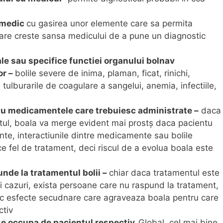
 medic
cu gasirea unor elemente care sa permita
are creste sansa medicului de a pune un diagnostic
le sau specifice functiei organului bolnav
lor
–
bolile severe de inima, plaman, ficat, rinichi,
 tulburarile de coagulare a sangelui, anemia, infectiile,
nu medicamentele care trebuiesc administrate –
daca
tul, boala va merge evident mai prostș daca pacientu
mente, interactiunile dintre medicamente sau bolile
ce fel de tratament, deci riscul de a evolua boala este
nde la tratamentul bolii –
chiar daca tratamentul este
 si cazuri, exista persoane care nu raspund la tratament,
ac esfecte secudnare care agraveaza boala pentru care
ctiv
se occupa de pacientul respectiv.
Global, cel mai bine