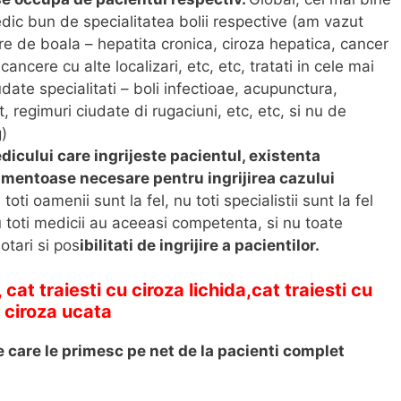
edic bun de specialitatea bolii respective (am vazut
re de boala – hepatita cronica, ciroza hepatica, cancer
cancere cu alte localizari, etc, etc, tratati in cele mai
ate specialitati – boli infectioae, acupunctura,
 regimuri ciudate di rugaciuni, etc, etc, si nu de
)
icului care ingrijeste pacientul, existenta
amentoase necesare pentru ingrijirea cazului
oti oamenii sunt la fel, nu toti specialistii sunt la fel
 toti medicii au aceeasi competenta, si nu toate
otari si pos
ibilitati de ingrijire a pacientilor.
,
cat traiesti cu ciroza lichida,
cat traiesti cu
u ciroza ucata
 care le primesc pe net de la pacienti complet