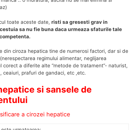
 manca .. o muratura, ascita nu se mai elimina si
az)
lcul toate aceste date,
risti sa gresesti grav in
acestuia sa nu fie buna daca urmeaza sfaturile tale
r competenta.
e din ciroza hepatica tine de numerosi factori, dar si de
i (nerespectarea regimului alimentar, neglijarea
l corect a diferite alte “metode de tratament”- naturist,
 ceaiuri, prafuri de gandaci, etc ,etc.
 hepatice si sansele de
entului
sificare a cirozei hepatice
este urmatoarea: