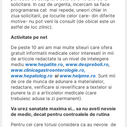
solicitare. In caz de urgenta, incercam sa face
programarea cat mai repede, uneori chiar in
ziua solicitarii, pe locurile celor care- din diferite
motive- nu pot veni la consult (de obicei este un
astfel de loc zilnic).
Activitate pe net
De peste 10 ani am mai multe siteuri care ofera
gratuit informatii medicale celor interesati in mii
de articole redactate la un nivel de intelegere
mediu
www.hepatite.ro
,
www.despreboli.ro
,
www.clinicagastroenterologie.ro,
www.hepatolog.ro
si
www.helpme.ro
.
Sunt mii
de ore de munca de adunare a materialelor,
redactare, verificare si reverificare a textelor si
punere la zi a articolelor medicale (care
trebuiesc aduse la zi permanent).
Va urez sanatate maxima si… sa nu aveti nevoie
de medic, decat pentru controalele de rutina
Pentru cei care totusi considera ca au nevoie de