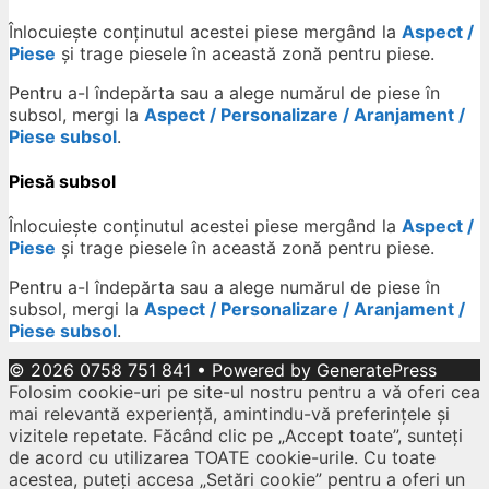
Înlocuiește conținutul acestei piese mergând la
Aspect /
Piese
și trage piesele în această zonă pentru piese.
Pentru a-l îndepărta sau a alege numărul de piese în
subsol, mergi la
Aspect / Personalizare / Aranjament /
Piese subsol
.
Piesă subsol
Înlocuiește conținutul acestei piese mergând la
Aspect /
Piese
și trage piesele în această zonă pentru piese.
Pentru a-l îndepărta sau a alege numărul de piese în
subsol, mergi la
Aspect / Personalizare / Aranjament /
Piese subsol
.
© 2026 0758 751 841
• Powered by
GeneratePress
Folosim cookie-uri pe site-ul nostru pentru a vă oferi cea
mai relevantă experiență, amintindu-vă preferințele și
vizitele repetate. Făcând clic pe „Accept toate”, sunteți
de acord cu utilizarea TOATE cookie-urile. Cu toate
acestea, puteți accesa „Setări cookie” pentru a oferi un