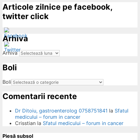
Articole zilnice pe facebook,
twitter click
Arhiva
Arhiva
Boli
ow
Boli
Comentarii recente
Dr Ditoiu, gastroenterolog 0758751841
la
Sfatul
medicului – forum in cancer
Crisstian
la
Sfatul medicului – forum in cancer
Piesă subsol