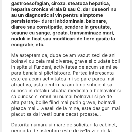
gastroesofagian, ciroza, steatoza hepatica,
hepatita cronica virala B sau C, dar deseori nu
au un diagnostic si vin pentru simptome
persistente- dureri abdominala, balonare,
diaree sau constipatie, scadere in greutate,
scaune cu sange, greata, transaminaze mari,
noduli in ficat sau modificari de fiere gasite la
ecografie, etc.
Ma asteptam ca, dupa ce am vazut zeci de ani
bolnavi cu cela mai diverse, grave si ciudate boli
in spitalul Fundeni, activitatea de acum sa mi se
para banala si plictisitoare. Partea interesanta
este ca acum activitatea mi se pare parca mai
atractiva, asta pentru ca am timp suficient sa
cunosc in detaliu situatia medicala a bolnavilor si
sa cunosc si omul nu numai bolnavul si pe de
alta parte, bolile fiind mai putin grave, bolnavii
pleaca mai ….veseli de la mine, este desigur mai
placut sa dai vesti bune decat proaste…
Datorita numarului mare de solicitari la cabinet,
perioada de asteptare este de 5-15 zile de la