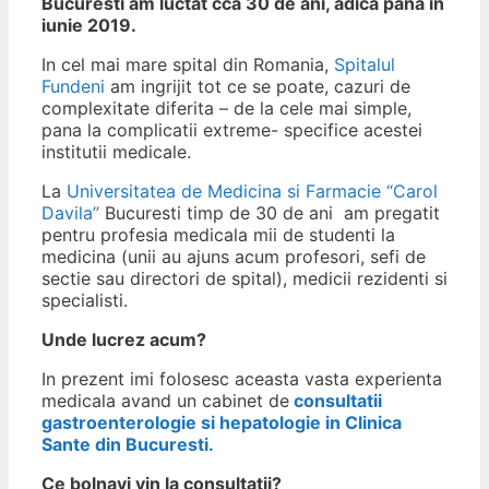
Bucuresti am luctat cca 30 de ani, adica pana in
iunie 2019.
In cel mai mare spital din Romania,
Spitalul
Fundeni
am ingrijit tot ce se poate, cazuri de
complexitate diferita – de la cele mai simple,
pana la complicatii extreme- specifice acestei
institutii medicale.
La
Universitatea de Medicina si Farmacie “Carol
Davila”
Bucuresti timp de 30 de ani am pregatit
pentru profesia medicala mii de studenti la
medicina (unii au ajuns acum profesori, sefi de
sectie sau directori de spital), medicii rezidenti si
specialisti.
Unde lucrez acum?
In prezent imi folosesc aceasta vasta experienta
medicala avand un cabinet de
consultatii
gastroenterologie si hepatologie in Clinica
Sante din Bucuresti.
Ce bolnavi vin la consultatii?