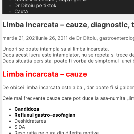
Dr Ditoiu pe tiktok
Caută
Limba incarcata – cauze, diagnostic, 
martie 21, 2021
iunie 26, 2011
de
Dr Ditoiu, gastroenterol
Uneori se poate intampla sa ai limba incarcata.
Daca acest lucru este intamplator, nu se repeta si trece d
Daca situatia persista, poate fi vorba de simptomul unei b
Limba incarcata – cauze
De obicei limba incarcata este alba , dar poate fi si galbe
Cele mai frecvente cauze care pot duce la asa-numita „limb
Candidoza
Refluxul gastro-esofagian
Deshidratarea
SIDA
Respiratia pe gura din diferite motive