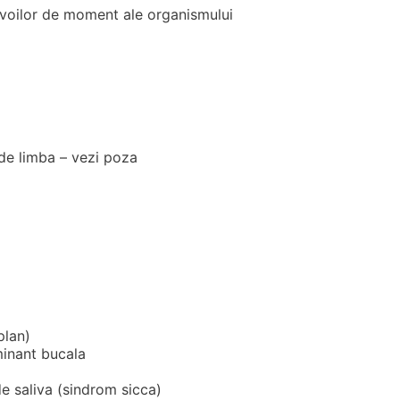
nevoilor de moment ale organismului
de limba – vezi poza
plan)
minant bucala
e saliva (sindrom sicca)