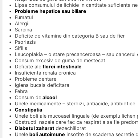
Lipsa consumului de lichide in cantitate suficienta 
Probleme hepatice sau biliare
Fumatul
Alergii
Sarcina
Deficite de vitamine din categoria B sau de fier
Psoriazis
Sifilis
Leucoplakia – o stare precanceroasa – sau cancerul 
Consum excesiv de guma de mestecat
Deficite ale
florei intestinale
Insuficienta renala cronica
Probleme dentare
Igiena bucala deficitara
Febra
Consum de
alcool
Unele medicamente – steroizi, antiacide, antibiotice
Constipatia
Unele boli ale mucoasei linguale (de exemplu lichen 
Obstructii nazale care fac ca respiratia sa fie predo
Diabetul zaharat
dezechilibrat
Unele
boli autoimune
insotite de scaderea secretie d