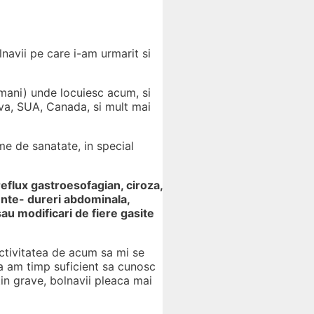
lnavii pe care i-am urmarit si
romani) unde locuiesc acum, si
ova, SUA, Canada, si mult mai
me de sanatate, in special
reflux gastroesofagian, ciroza,
ente- dureri abdominala,
au modificari de fiere gasite
activitatea de acum sa mi se
ca am timp suficient sa cunosc
tin grave, bolnavii pleaca mai