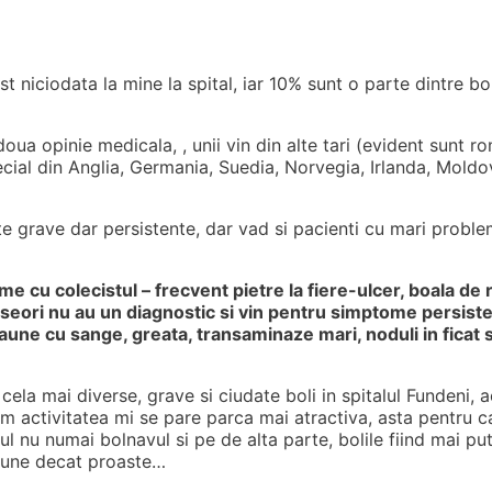
t niciodata la mine la spital, iar 10% sunt o parte dintre bo
 doua opinie medicala, , unii vin din alte tari (evident sunt 
ecial din Anglia, Germania, Suedia, Norvegia, Irlanda, Mold
rte grave dar persistente, dar vad si pacienti cu mari proble
me cu colecistul – frecvent pietre la fiere-ulcer, boala de 
deseori nu au un diagnostic si vin pentru simptome persist
aune cu sange, greata, transaminaze mari, noduli in ficat s
la mai diverse, grave si ciudate boli in spitalul Fundeni, 
cum activitatea mi se pare parca mai atractiva, asta pentru 
ul nu numai bolnavul si pe de alta parte, bolile fiind mai pu
 bune decat proaste…