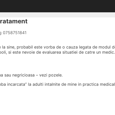
tratament
og 0758751841
e la sine, probabil este vorba de o cauza legata de modul de
oli, si este nevoie de evaluarea situatiei de catre un medic.
na sau negricioasa – vezi pozele.
a incarcata” la adulti intalnite de mine in practica medical