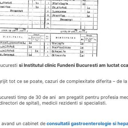
Bucuresti
si Institutul clinic Fundeni Bucuresti am luctat cc
ijit tot ce se poate, cazuri de complexitate diferita – de la
curesti timp de 30 de ani am pregatit pentru profesia medi
rectori de spital), medicii rezidenti si specialisti.
a avand un cabinet de
consultatii gastroenterologie si hepa