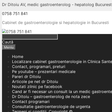
Dr Ditoiu AV, medic gastroenterolog - hepatolog Bucuresti
0758 751 841
Cabinet de gastroenterologie si hepatologie in Bucuresti
Caută
Meniu
Home
Localizare cabinet gastroenterologie in Clinica Sant
Contact, programari, preturi
Pe youtube – prezentari medicale
Pareri dr Ditoiu
Articole pe net dr Ditoiu
Noutati zilnic pe facebook
Cand ar fi necesar un consult la un medic gastroent
Dr Ditoiu – gastroenterolog de nota zece
Contact programari
Consultatie gastroenterologie de urgenta
Termeni si conditii, Copyright ©