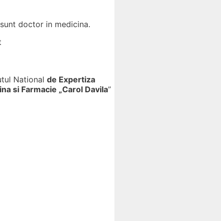
 sunt doctor in medicina.
t
utul National
de Expertiza
na si Farmacie „Carol Davila
”