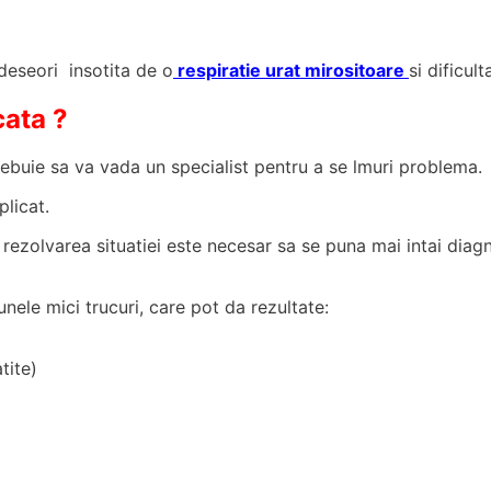
deseori insotita de o
respiratie urat mirositoare
si dificul
cata ?
 trebuie sa va vada un specialist pentru a se lmuri problema.
plicat.
rezolvarea situatiei este necesar sa se puna mai intai diagn
nele mici trucuri, care pot da rezultate:
tite)