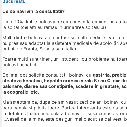
Bucuresti.
Ce bolnavi vin la consultatii?
Cam 90% dintre bolnavii pe care ii vad la cabinet nu au fos
la spital (ceilalti au ramas in urmarirea spitalului).
Multi dintre bolnavi au mai fost si la alti medici si vor o a
nu prea sau adaptat la asistenta medicala de acolo (in sp
putini din Franta, Spania sau Italia).
Foarte multi sunt tineri, unii studenti, cu probleme nu foa
bolnavi hepatici.
Cel mai des solicita consultatii bolnavi cu
gastrita, proble
steatoza hepatica, hepatita cronica virala B sau C, dar 
balonare, diaree sau constipatie, scadere in greutate, sc
la ecografie, etc.
Ma asteptam ca, dupa ce am vazut zeci de ani bolnavi cu ce
para banala si plictisitoare. Partea interesanta este ca a
in detaliu situatia medicala a bolnavilor si sa cunosc si om
….veseli de la mine, este desigur mai placut sa dai vesti