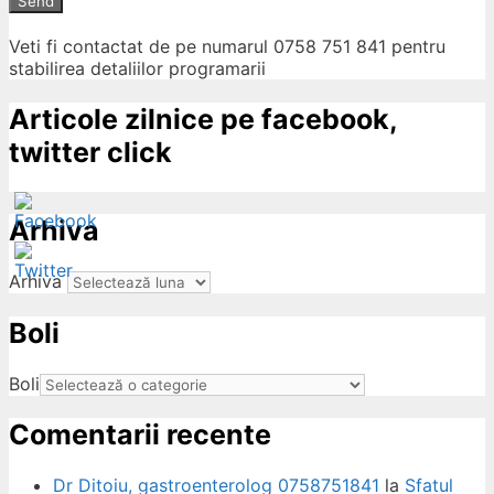
Send
Veti fi contactat de pe numarul 0758 751 841 pentru
stabilirea detaliilor programarii
Articole zilnice pe facebook,
twitter click
Arhiva
Arhiva
Boli
ow
Boli
Comentarii recente
Dr Ditoiu, gastroenterolog 0758751841
la
Sfatul