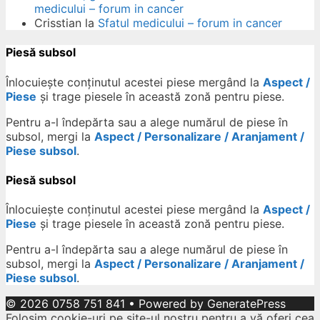
medicului – forum in cancer
Crisstian
la
Sfatul medicului – forum in cancer
Piesă subsol
Înlocuiește conținutul acestei piese mergând la
Aspect /
Piese
și trage piesele în această zonă pentru piese.
Pentru a-l îndepărta sau a alege numărul de piese în
subsol, mergi la
Aspect / Personalizare / Aranjament /
Piese subsol
.
Piesă subsol
Înlocuiește conținutul acestei piese mergând la
Aspect /
Piese
și trage piesele în această zonă pentru piese.
Pentru a-l îndepărta sau a alege numărul de piese în
subsol, mergi la
Aspect / Personalizare / Aranjament /
Piese subsol
.
© 2026 0758 751 841
• Powered by
GeneratePress
Folosim cookie-uri pe site-ul nostru pentru a vă oferi cea