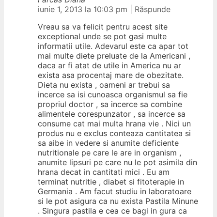
iunie 1, 2013 la 10:03 pm
|
Răspunde
Vreau sa va felicit pentru acest site
exceptional unde se pot gasi multe
informatii utile. Adevarul este ca apar tot
mai multe diete preluate de la Americani ,
daca ar fi atat de utile in America nu ar
exista asa procentaj mare de obezitate.
Dieta nu exista , oameni ar trebui sa
incerce sa isi cunoasca organismul sa fie
propriul doctor , sa incerce sa combine
alimentele corespunzator , sa incerce sa
consume cat mai multa hrana vie . Nici un
produs nu e exclus conteaza cantitatea si
sa aibe in vedere si anumite deficiente
nutritionale pe care le are in organism ,
anumite lipsuri pe care nu le pot asimila din
hrana decat in cantitati mici . Eu am
terminat nutritie , diabet si fitoterapie in
Germania . Am facut studiu in laboratoare
si le pot asigura ca nu exista Pastila Minune
. Singura pastila e cea ce bagi in gura ca