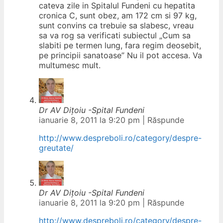
cateva zile in Spitalul Fundeni cu hepatita
cronica C, sunt obez, am 172 cm si 97 kg,
sunt convins ca trebuie sa slabesc, vreau
sa va rog sa verificati subiectul „Cum sa
slabiti pe termen lung, fara regim deosebit,
pe principii sanatoase” Nu il pot accesa. Va
multumesc mult.
Dr AV Diţoiu -Spital Fundeni
ianuarie 8, 2011 la 9:20 pm
|
Răspunde
http://www.despreboli.ro/category/despre-
greutate/
Dr AV Diţoiu -Spital Fundeni
ianuarie 8, 2011 la 9:20 pm
|
Răspunde
http://www.despreboli.ro/category/despre-