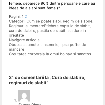
femeie, deoarece 90% dintre persoanele care au
ideea de a slabi sunt femei)?
Pagini: 1
2
Categorii
Cum se poate slabi
,
Regim de slabire
,
Regimuri alimentare
Etichete
capsula de slabit
,
cura de slabire
,
pastila de slabit
,
scadere in
greutate
Navigare articole
Oboseala, ameteli, insomnie, lipsa poftei de
mancare
Greutatea corporala la omul bolnav si sanatos
21 de comentarii la „
Cura de slabire,
regimuri de slabit
”
Farcas Diana