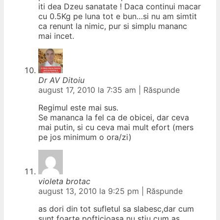
iti dea Dzeu sanatate ! Daca continui macar
cu 0.5Kg pe luna tot e bun…si nu am simtit
ca renunt la nimic, pur si simplu mananc
mai incet.
Dr AV Ditoiu
august 17, 2010 la 7:35 am
|
Răspunde
Regimul este mai sus.
Se mananca la fel ca de obicei, dar ceva
mai putin, si cu ceva mai mult efort (mers
pe jos minimum o ora/zi)
violeta brotac
august 13, 2010 la 9:25 pm
|
Răspunde
as dori din tot sufletul sa slabesc,dar cum
sunt foarte pofticioasa nu stiu cum as