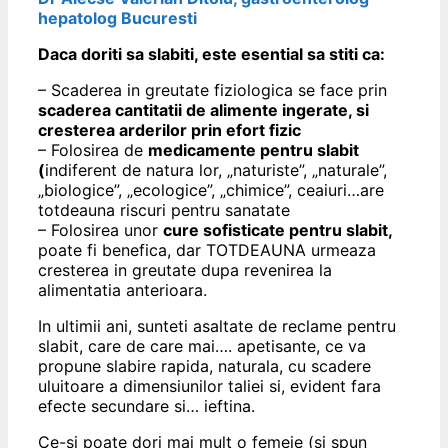
hepatolog Bucuresti
Daca doriti sa slabiti, este esential sa stiti ca:
– Scaderea in greutate fiziologica se face prin
scaderea cantitatii de alimente ingerate, si
cresterea arderilor prin efort fizic
– Folosirea de
medicamente pentru slabit
(
indiferent de natura lor, „naturiste”, „naturale”,
„biologice”, „ecologice”, „chimice”, ceaiuri…are
totdeauna riscuri pentru sanatate
– Folosirea unor
cure sofisticate pentru slabit,
poate fi benefica, dar TOTDEAUNA urmeaza
cresterea in greutate dupa revenirea la
alimentatia anterioara.
In ultimii ani, sunteti asaltate de reclame pentru
slabit, care de care mai…. apetisante, ce va
propune slabire rapida, naturala, cu scadere
uluitoare a dimensiunilor taliei si, evident fara
efecte secundare si… ieftina.
Ce-si poate dori mai mult o femeie (si spun