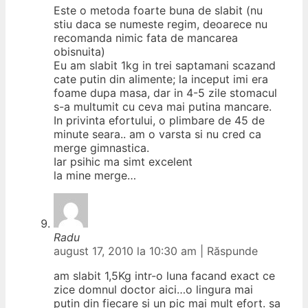
Este o metoda foarte buna de slabit (nu
stiu daca se numeste regim, deoarece nu
recomanda nimic fata de mancarea
obisnuita)
Eu am slabit 1kg in trei saptamani scazand
cate putin din alimente; la inceput imi era
foame dupa masa, dar in 4-5 zile stomacul
s-a multumit cu ceva mai putina mancare.
In privinta efortului, o plimbare de 45 de
minute seara.. am o varsta si nu cred ca
merge gimnastica.
Iar psihic ma simt excelent
la mine merge…
Radu
august 17, 2010 la 10:30 am
|
Răspunde
am slabit 1,5Kg intr-o luna facand exact ce
zice domnul doctor aici…o lingura mai
putin din fiecare si un pic mai mult efort. sa