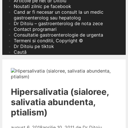
Articole pe net dr Ditoiu
Noutati zilnic pe facebook
Cand ar fi necesar un consult la un medic
gastroenterolog sau hepatolog
Dr Ditoiu – gastroenterolog de nota zece
Contact programari
Consultatie gastroenterologie de urgenta
Termeni si conditii, Copyright ©
Dr Ditoiu pe tiktok
Caută
Hipersalivatia (sialoree,
salivatia abundenta,
ptialism)
august 6, 2018
aprilie 10, 2011
de
Dr Ditoiu,