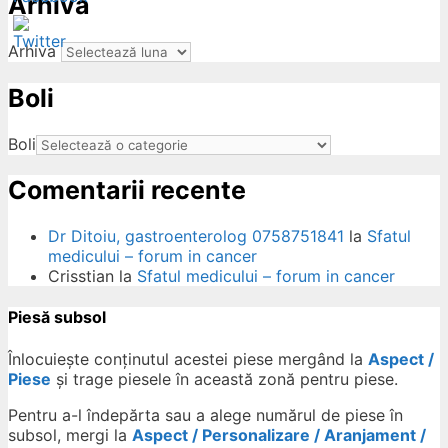
Arhiva
Arhiva
Boli
ow
Boli
Comentarii recente
Dr Ditoiu, gastroenterolog 0758751841
la
Sfatul
medicului – forum in cancer
Crisstian
la
Sfatul medicului – forum in cancer
Piesă subsol
Înlocuiește conținutul acestei piese mergând la
Aspect /
Piese
și trage piesele în această zonă pentru piese.
Pentru a-l îndepărta sau a alege numărul de piese în
subsol, mergi la
Aspect / Personalizare / Aranjament /