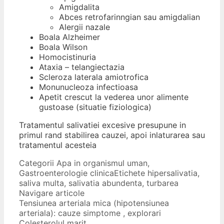
Amigdalita
Abces retrofarinngian sau amigdalian
Alergii nazale
Boala Alzheimer
Boala Wilson
Homocistinuria
Ataxia – telangiectazia
Scleroza laterala amiotrofica
Monunucleoza infectioasa
Apetit crescut la vederea unor alimente
gustoase (situatie fiziologica)
Tratamentul salivatiei excesive presupune in
primul rand stabilirea cauzei, apoi inlaturarea sau
tratamentul acesteia
Categorii
Apa in organismul uman
,
Gastroenterologie clinica
Etichete
hipersalivatia
,
saliva multa
,
salivatia abundenta
,
turbarea
Navigare articole
Tensiunea arteriala mica (hipotensiunea
arteriala): cauze simptome , explorari
Colesterolul marit