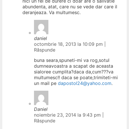
nici un fel de durere ci doar are o salivatie
abundenta, atat, care nu se vede dar care il
deranjeaza. Va multumesc.
daniel
octombrie 18, 2013 la 10:09 pm
|
Răspunde
buna seara,spuneti-mi va rog,sotul
dumneavoastra a scapat de aceasta
sialoree cumplita?daca da,cum???va
multumesc!! daca se poate,trimiteti-mi
un mail pe
dapostol24@yahoo.com
.
Daniel
noiembrie 23, 2014 la 9:43 pm
|
Răspunde