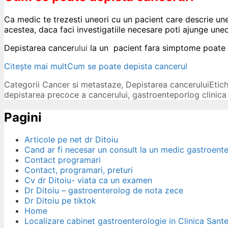
Ca medic te trezesti uneori cu un pacient care descrie une
acestea, daca faci investigatiile necesare poti ajunge uneo
Depistarea cancer
ului
la un pacient fara simptome
poate 
Citește mai mult
Cum se poate depista cancerul
Categorii
Cancer si metastaze
,
Depistarea cancerului
Etic
depistarea precoce a cancerului
,
gastroenteporlog clinica
Pagini
Articole pe net dr Ditoiu
Cand ar fi necesar un consult la un medic gastroent
Contact programari
Contact, programari, preturi
Cv dr Ditoiu- viata ca un examen
Dr Ditoiu – gastroenterolog de nota zece
Dr Ditoiu pe tiktok
Home
Localizare cabinet gastroenterologie in Clinica Sant