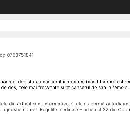
olog 0758751841
eoarece, depistarea cancerului
precoce (cand
tumora este m
l de des, cele mai frecvente sunt cancerul de san la femeie,
ele din articol sunt informative, si ele nu permit autodiagno
 diagnostic corect. Regulile medicale – articolul 32 din Co