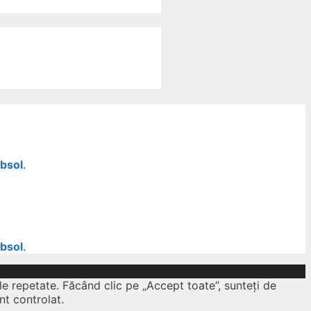
ubsol
.
ubsol
.
le repetate. Făcând clic pe „Accept toate”, sunteți de
nt controlat.