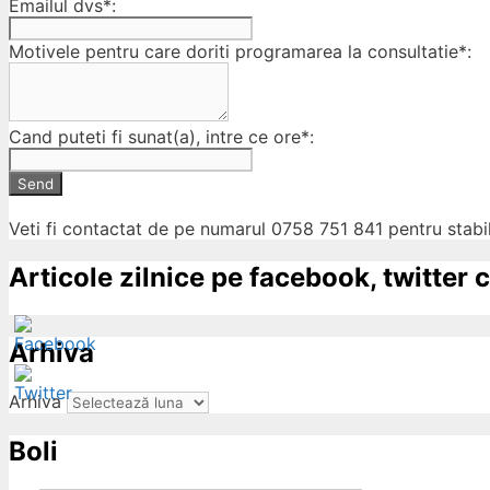
Emailul dvs*:
Motivele pentru care doriti programarea la consultatie*:
Cand puteti fi sunat(a), intre ce ore*:
Send
Veti fi contactat de pe numarul 0758 751 841 pentru stabil
Articole zilnice pe facebook, twitter c
Arhiva
Arhiva
Boli
ow