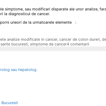
le simptome, sau modificari disparate ale unor analize, far
ri la diagnosticul de cancer.
porni uneori de la urmatoarele e
lemente
:
hete
analize modificate in cancer
,
cancer de colon dureri
,
de
 sante bucuresti
,
simptome de cancer
4 comentarii
erolog sau hepatolog
e Bucuresti