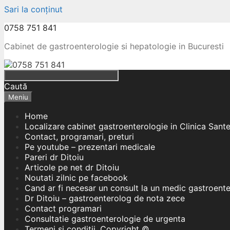
Sari la conținut
0758 751 841
Cabinet de gastroenterologie si hepatologie in Bucuresti
Caută
Meniu
Home
Localizare cabinet gastroenterologie in Clinica Sant
Contact, programari, preturi
Pe youtube – prezentari medicale
Pareri dr Ditoiu
Articole pe net dr Ditoiu
Noutati zilnic pe facebook
Cand ar fi necesar un consult la un medic gastroent
Dr Ditoiu – gastroenterolog de nota zece
Contact programari
Consultatie gastroenterologie de urgenta
Termeni si conditii, Copyright ©