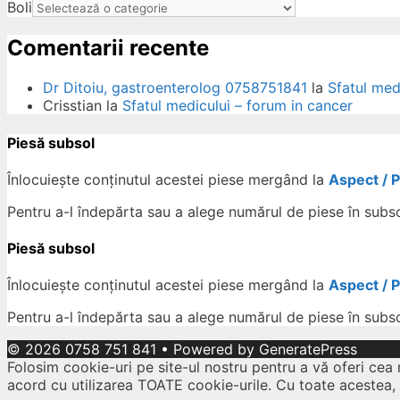
Boli
Comentarii recente
Dr Ditoiu, gastroenterolog 0758751841
la
Sfatul med
Crisstian
la
Sfatul medicului – forum in cancer
Piesă subsol
Înlocuiește conținutul acestei piese mergând la
Aspect / 
Pentru a-l îndepărta sau a alege numărul de piese în subs
Piesă subsol
Înlocuiește conținutul acestei piese mergând la
Aspect / 
Pentru a-l îndepărta sau a alege numărul de piese în subs
© 2026 0758 751 841
• Powered by
GeneratePress
Folosim cookie-uri pe site-ul nostru pentru a vă oferi cea 
acord cu utilizarea TOATE cookie-urile. Cu toate acestea,