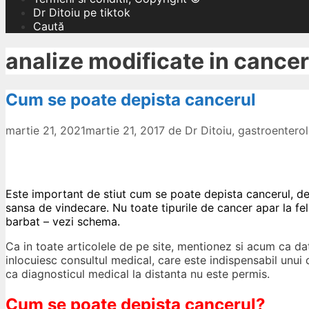
Dr Ditoiu pe tiktok
Caută
analize modificate in cancer
Cum se poate depista cancerul
martie 21, 2021
martie 21, 2017
de
Dr Ditoiu, gastroenter
Este important de stiut cum se poate depista cancerul, d
sansa de vindecare. Nu toate tipurile de cancer apar la fe
barbat – vezi schema.
Ca in toate articolele de pe site, mentionez si acum ca dat
inlocuiesc consultul medical, care este indispensabil unui
ca diagnosticul medical la distanta nu este permis.
Cum se poate depista cancerul?