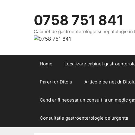
Sari
la
0758 751 841
conținut
Cabinet de gastroenterologie si hepatologie in
Home
Localizare cabinet gastroenterolo
Pareri dr Ditoiu
Articole pe net dr Ditoi
Cand ar fi necesar un consult la un medic g
Consultatie gastroenterologie de urgenta