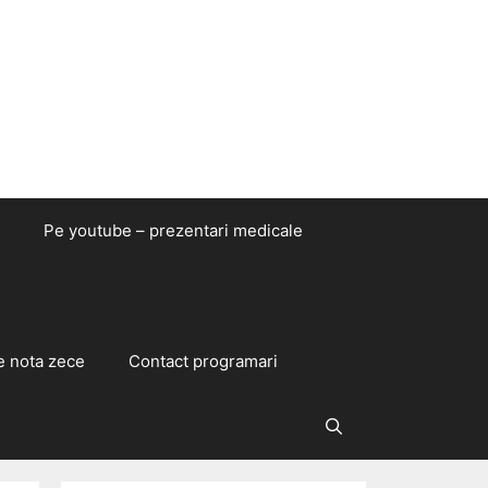
Pe youtube – prezentari medicale
e nota zece
Contact programari
Caută