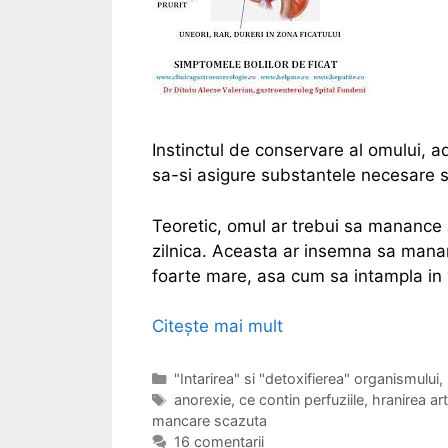
Instinctul de conservare al omului, ad
sa-si asigure substantele necesare s
Teoretic, omul ar trebui sa manance 
zilnica. Aceasta ar insemna sa manan
foarte mare, asa cum sa intampla in v
Citește mai mult
L
i
p
C
"Intarirea" si "detoxifierea" organismului
,
a
E
anorexie
,
ce contin perfuziile
,
hranirea arti
s
mancare scazuta
t
t
a
e
i
16 comentarii