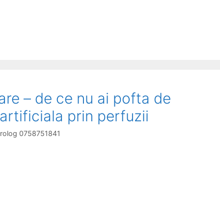
re – de ce nu ai pofta de
rtificiala prin perfuzii
terolog 0758751841