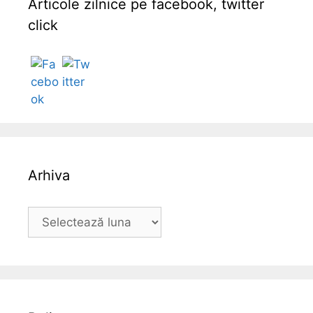
Articole zilnice pe facebook, twitter
click
Follow
Arhiva
A
r
h
i
v
a