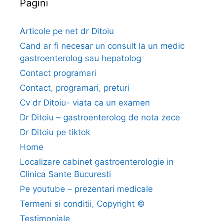
Pagini
u
l
u
Articole pe net dr Ditoiu
i
Cand ar fi necesar un consult la un medic
i
gastroenterolog sau hepatolog
n
Contact programari
t
Contact, programari, preturi
e
r
Cv dr Ditoiu- viata ca un examen
n
Dr Ditoiu – gastroenterolog de nota zece
i
Dr Ditoiu pe tiktok
s
Home
t
Localizare cabinet gastroenterologie in
–
Clinica Sante Bucuresti
c
o
Pe youtube – prezentari medicale
n
Termeni si conditii, Copyright ©
t
Testimoniale