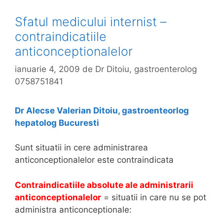
i
t
o
e
Sfatul medicului internist –
n
contraindicatiile
a
anticonceptionalelor
l
e
ianuarie 4, 2009
de
Dr Ditoiu, gastroenterolog
-
0758751841
e
f
Dr Alecse Valerian Ditoiu, gastroenteorlog
e
hepatolog Bucuresti
c
t
Sunt situatii in cere administrarea
e
anticonceptionalelor este contraindicata
s
e
Contraindicatiile absolute ale administrarii
c
anticonceptionalelor
= situatii in care nu se pot
u
administra anticonceptionale:
n