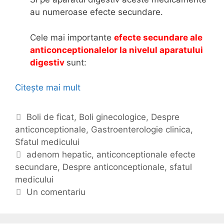
au numeroase efecte secundare.
Cele mai importante
efecte secundare ale
anticonceptionalelor la nivelul aparatului
digestiv
sunt:
Citește mai mult
A
n
t
C
Boli de ficat
,
Boli ginecologice
,
Despre
i
anticonceptionale
a
,
Gastroenterologie clinica
,
c
Sfatul medicului
t
o
e
E
adenom hepatic
,
anticonceptionale efecte
n
secundare
g
t
,
Despre anticonceptionale
,
sfatul
c
medicului
o
i
e
r
c
Un comentariu
p
i
h
t
i
e