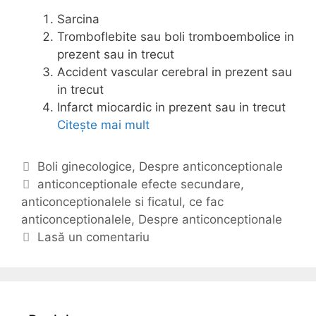
d
Sarcina
a
Tromboflebite sau boli tromboembolice in
r
prezent sau in trecut
e
Accident vascular cerebral in prezent sau
d
in trecut
i
Infarct miocardic in prezent sau in trecut
g
Citește mai mult
S
e
f
s
a
t
C
Boli ginecologice
,
Despre anticonceptionale
t
i
a
E
anticonceptionale efecte secundare
,
u
v
anticonceptionalele si ficatul
t
t
,
ce fac
l
e
anticonceptionalele
e
i
,
Despre anticonceptionale
m
g
c
Lasă un comentariu
e
o
h
d
r
e
i
i
t
c
i
e