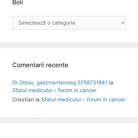
Boli
B
o
l
i
Comentarii recente
Dr Ditoiu, gastroenterolog 0758751841
la
Sfatul medicului – forum in cancer
Crisstian
la
Sfatul medicului – forum in cancer