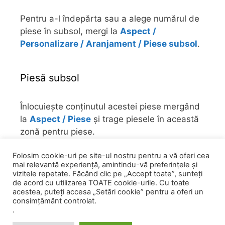
Pentru a-l îndepărta sau a alege numărul de
piese în subsol, mergi la
Aspect /
Personalizare / Aranjament / Piese subsol
.
Piesă subsol
Înlocuiește conținutul acestei piese mergând
la
Aspect / Piese
și trage piesele în această
zonă pentru piese.
Folosim cookie-uri pe site-ul nostru pentru a vă oferi cea
Pentru a-l îndepărta sau a alege numărul de
mai relevantă experiență, amintindu-vă preferințele și
piese în subsol, mergi la
Aspect /
vizitele repetate. Făcând clic pe „Accept toate”, sunteți
Personalizare / Aranjament / Piese subsol
.
de acord cu utilizarea TOATE cookie-urile. Cu toate
acestea, puteți accesa „Setări cookie” pentru a oferi un
consimțământ controlat.
.
© 2026 0758 751 841
• Powered by
GeneratePress