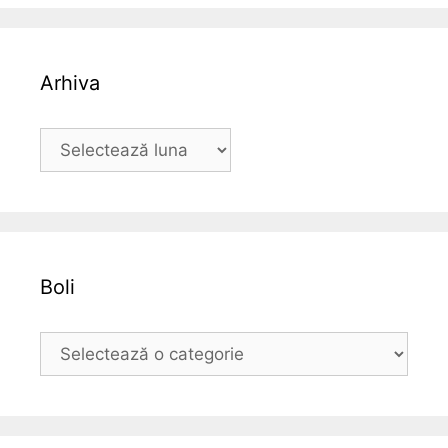
Arhiva
A
r
h
i
v
a
Boli
B
o
l
i