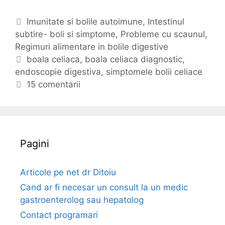
o
a
C
Imunitate si bolile autoimune
,
Intestinul
l
subtire- boli si simptome
a
,
Probleme cu scaunul
,
a
Regimuri alimentare in bolile digestive
t
c
e
E
boala celiaca
,
boala celiaca diagnostic
,
e
endoscopie digestiva
g
t
,
simptomele bolii celiace
l
o
i
15 comentarii
i
r
c
a
i
h
c
i
e
a
t
Pagini
e
Articole pe net dr Ditoiu
Cand ar fi necesar un consult la un medic
gastroenterolog sau hepatolog
Contact programari