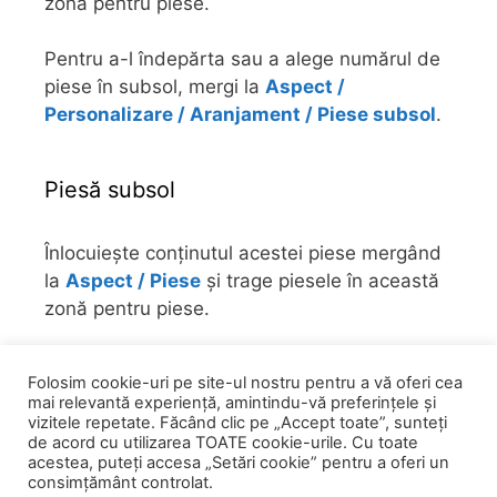
zonă pentru piese.
Pentru a-l îndepărta sau a alege numărul de
piese în subsol, mergi la
Aspect /
Personalizare / Aranjament / Piese subsol
.
Piesă subsol
Înlocuiește conținutul acestei piese mergând
la
Aspect / Piese
și trage piesele în această
zonă pentru piese.
Pentru a-l îndepărta sau a alege numărul de
Folosim cookie-uri pe site-ul nostru pentru a vă oferi cea
piese în subsol, mergi la
Aspect /
mai relevantă experiență, amintindu-vă preferințele și
Personalizare / Aranjament / Piese subsol
.
vizitele repetate. Făcând clic pe „Accept toate”, sunteți
de acord cu utilizarea TOATE cookie-urile. Cu toate
acestea, puteți accesa „Setări cookie” pentru a oferi un
consimțământ controlat.