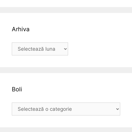
Arhiva
A
r
h
i
v
a
Boli
B
o
l
i