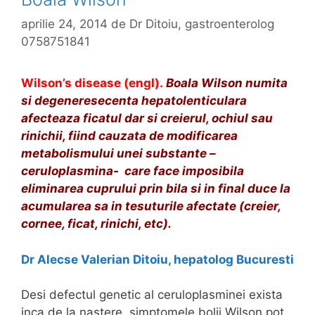
aprilie 24, 2014
de
Dr Ditoiu, gastroenterolog
0758751841
Wilson’s disease (engl).
Boala Wilson numita
si degeneresecenta hepatolenticulara
afecteaza ficatul dar si creierul, ochiul sau
rinichii, fiind cauzata de modificarea
metabolismului unei substante –
ceruloplasmina- care face imposibila
eliminarea cuprului prin bila si in final duce la
acumularea sa in tesuturile afectate (creier,
cornee, ficat, rinichi, etc).
Dr Alecse Valerian Ditoiu, hepatolog Bucuresti
Desi defectul genetic al ceruloplasminei exista
inca de la nastere, simptomele bolii Wilson pot