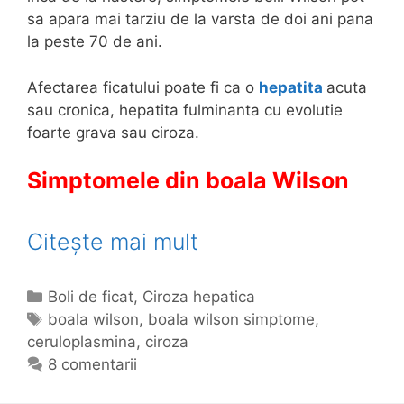
sa apara mai tarziu de la varsta de doi ani pana
la peste 70 de ani.
Afectarea ficatului poate fi ca o
hepatita
acuta
sau cronica, hepatita fulminanta cu evolutie
foarte grava sau ciroza.
Simptomele din boala Wilson
Citește mai mult
B
o
a
C
Boli de ficat
,
Ciroza hepatica
l
a
E
boala wilson
,
boala wilson simptome
,
ceruloplasmina
t
t
,
ciroza
a
e
i
8 comentarii
W
g
c
i