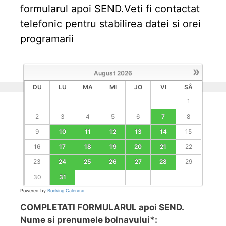
formularul apoi SEND.Veti fi contactat
telefonic pentru stabilirea datei si orei
programarii
»
August
2026
DU
LU
MA
MI
JO
VI
SÂ
1
2
3
4
5
6
7
8
9
10
11
12
13
14
15
16
17
18
19
20
21
22
23
24
25
26
27
28
29
30
31
Powered by
Booking Calendar
COMPLETATI FORMULARUL apoi SEND.
Nume si prenumele bolnavului*: