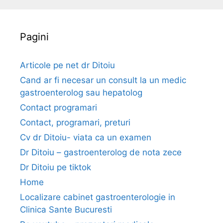
o
h
l
r
e
s
i
t
Pagini
i
e
o
n
Articole pe net dr Ditoiu
Cand ar fi necesar un consult la un medic
gastroenterolog sau hepatolog
Contact programari
Contact, programari, preturi
Cv dr Ditoiu- viata ca un examen
Dr Ditoiu – gastroenterolog de nota zece
Dr Ditoiu pe tiktok
Home
Localizare cabinet gastroenterologie in
Clinica Sante Bucuresti