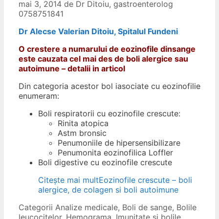
mai 3, 2014
de
Dr Ditoiu, gastroenterolog
0758751841
Dr Alecse Valerian Ditoiu, Spitalul Fundeni
O crestere a numarului de eozinofile dinsange
este cauzata cel mai des de boli alergice sau
autoimune – detalii in articol
Din categoria acestor bol iasociate cu eozinofilie
enumeram:
Boli respiratorii cu eozinofile crescute:
Rinita atopica
Astm bronsic
Penumoniile de hipersensibilizare
Penumonita eozinofilica Loffler
Boli digestive cu eozinofile crescute
Citește mai mult
Eozinofile crescute – boli
alergice, de colagen si boli autoimune
Categorii
Analize medicale
,
Boli de sange
,
Bolile
leucocitelor
,
Hemograma
,
Imunitate si bolile