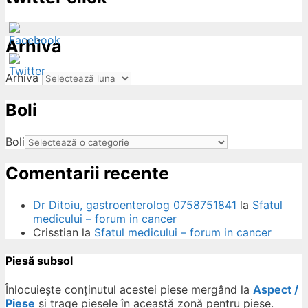
Arhiva
Arhiva
Boli
ow
Boli
Comentarii recente
Dr Ditoiu, gastroenterolog 0758751841
la
Sfatul
medicului – forum in cancer
Crisstian
la
Sfatul medicului – forum in cancer
Piesă subsol
Înlocuiește conținutul acestei piese mergând la
Aspect /
Piese
și trage piesele în această zonă pentru piese.