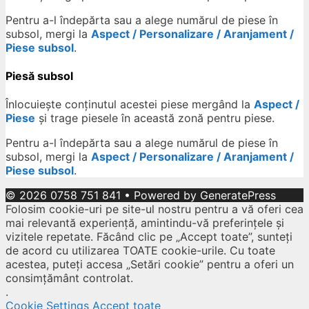
Pentru a-l îndepărta sau a alege numărul de piese în
subsol, mergi la
Aspect / Personalizare / Aranjament /
Piese subsol
.
Piesă subsol
Înlocuiește conținutul acestei piese mergând la
Aspect /
Piese
și trage piesele în această zonă pentru piese.
Pentru a-l îndepărta sau a alege numărul de piese în
subsol, mergi la
Aspect / Personalizare / Aranjament /
Piese subsol
.
© 2026 0758 751 841
• Powered by
GeneratePress
Folosim cookie-uri pe site-ul nostru pentru a vă oferi cea
mai relevantă experiență, amintindu-vă preferințele și
vizitele repetate. Făcând clic pe „Accept toate”, sunteți
de acord cu utilizarea TOATE cookie-urile. Cu toate
acestea, puteți accesa „Setări cookie” pentru a oferi un
consimțământ controlat.
.
Cookie Settings
Accept toate