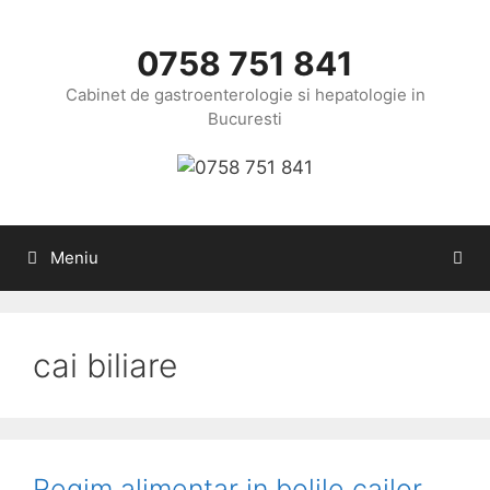
Sari
la
0758 751 841
conținut
Cabinet de gastroenterologie si hepatologie in
Bucuresti
Meniu
cai biliare
Regim alimentar in bolile cailor