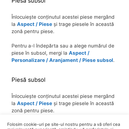
Piesă subsol
Înlocuiește conținutul acestei piese mergând
la
Aspect / Piese
și trage piesele în această
zonă pentru piese.
Pentru a-l îndepărta sau a alege numărul de
piese în subsol, mergi la
Aspect /
Personalizare / Aranjament / Piese subsol
.
Piesă subsol
Înlocuiește conținutul acestei piese mergând
la
Aspect / Piese
și trage piesele în această
zonă pentru piese.
Folosim cookie-uri pe site-ul nostru pentru a vă oferi cea
Pentru a-l îndepărta sau a alege numărul de