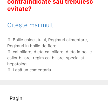
contraindicate sau trebuiesc
evitate?
Citește mai mult
R
e
g
C
Bolile colecistului
,
Regimuri alimentare
,
i
Regimuri in bolile de fiere
a
t
E
cai biliare
,
dieta cai biliare
,
dieta in bolile
m
cailor biliare
e
t
,
regim cai biliare
,
specialist
a
hepatolog
g
i
l
o
c
Lasă un comentariu
i
r
h
m
i
e
i
t
e
e
n
Pagini
t