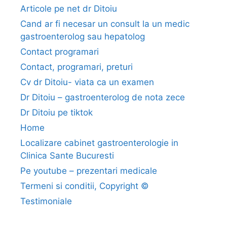
a
Articole pe net dr Ditoiu
r
Cand ar fi necesar un consult la un medic
i
gastroenterolog sau hepatolog
n
Contact programari
b
Contact, programari, preturi
o
Cv dr Ditoiu- viata ca un examen
l
Dr Ditoiu – gastroenterolog de nota zece
i
Dr Ditoiu pe tiktok
l
Home
e
Localizare cabinet gastroenterologie in
Clinica Sante Bucuresti
c
Pe youtube – prezentari medicale
a
Termeni si conditii, Copyright ©
i
Testimoniale
l
o