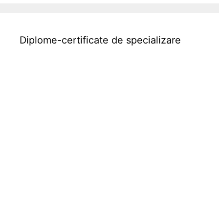
r
b
i
Diplome-certificate de specializare
l
i
a
r
e