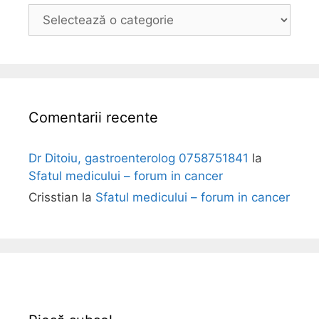
B
o
l
i
Comentarii recente
Dr Ditoiu, gastroenterolog 0758751841
la
Sfatul medicului – forum in cancer
Crisstian
la
Sfatul medicului – forum in cancer