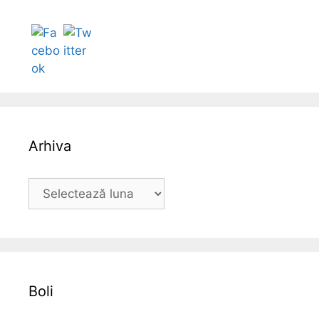
Follow
Arhiva
A
r
h
i
v
a
Boli