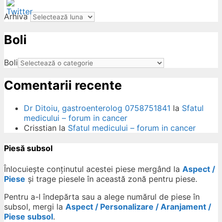
Arhiva
Boli
ow
Boli
Comentarii recente
Dr Ditoiu, gastroenterolog 0758751841
la
Sfatul
medicului – forum in cancer
Crisstian
la
Sfatul medicului – forum in cancer
Piesă subsol
Înlocuiește conținutul acestei piese mergând la
Aspect /
Piese
și trage piesele în această zonă pentru piese.
Pentru a-l îndepărta sau a alege numărul de piese în
subsol, mergi la
Aspect / Personalizare / Aranjament /
Piese subsol
.