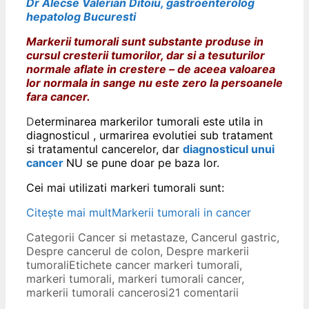
Dr Alecse Valerian Ditoiu, gastroenterolog
hepatolog Bucuresti
Markerii tumorali sunt substante produse in
cursul cresterii tumorilor, dar si a tesuturilor
normale aflate in crestere – de aceea valoarea
lor normala in sange nu este zero la persoanele
fara cancer.
D
eterminarea markerilor tumorali este utila in
diagnosticul , urmarirea evolutiei sub tratament
si tratamentul cancerelor, dar
diagnosticul unui
cancer
NU se pune doar pe baza lor.
Cei mai utilizati markeri tumorali sunt:
Citește mai mult
Markerii tumorali in cancer
Categorii
Cancer si metastaze
,
Cancerul gastric
,
Despre cancerul de colon
,
Despre markerii
tumorali
Etichete
cancer markeri tumorali
,
markeri tumorali
,
markeri tumorali cancer
,
markerii tumorali cancerosi
21 comentarii