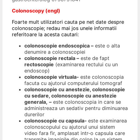
Colonoscopy (engl)
Foarte mult utilizatori cauta pe net date despre
colonoscopie; redau mai jos unele informatii
referitoare la acesta cautari:
colonoscopie endoscopica –
este o alta
denumire a colonoscopiei
colonoscopie rectala –
este de fapt
rectoscopie
(examinarea rectului cu un
endoscop)
colonoscopie virtuala-
este colonoscopia
facuta cu ajutorul computerului tomograf
colonoscopie cu anestezie, colonoscopie
cu sedare
, colonoscopie cu anestezie
generala,
–
este colonoscopia in care se
administreaza un sedativ pentru diminuarea
durerilor
colonoscopie cu capsula-
este examinarea
colonoscopului cu ajutorul unui sistem
video fara fir, amplasat intr-o capsula care
transmite imaginile din colon la un sistem