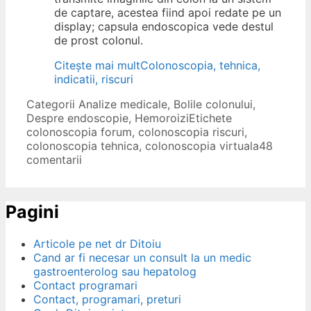
de captare, acestea fiind apoi redate pe un
display; capsula endoscopica vede destul
de prost colonul.
Citește mai mult
Colonoscopia, tehnica,
indicatii, riscuri
Categorii
Analize medicale
,
Bolile colonului
,
Despre endoscopie
,
Hemoroizi
Etichete
colonoscopia forum
,
colonoscopia riscuri
,
colonoscopia tehnica
,
colonoscopia virtuala
48
comentarii
Pagini
Articole pe net dr Ditoiu
Cand ar fi necesar un consult la un medic
gastroenterolog sau hepatolog
Contact programari
Contact, programari, preturi