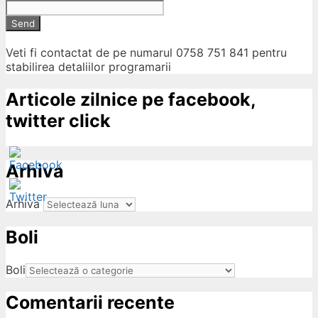
Send
Veti fi contactat de pe numarul 0758 751 841 pentru
stabilirea detaliilor programarii
Articole zilnice pe facebook,
twitter click
Arhiva
Arhiva
Boli
ow
Boli
Comentarii recente