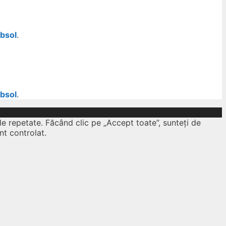
ubsol
.
ubsol
.
le repetate. Făcând clic pe „Accept toate”, sunteți de
nt controlat.