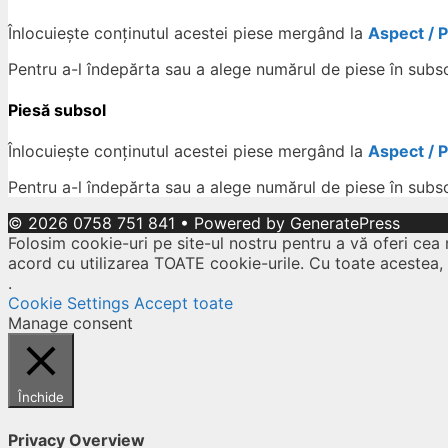
Înlocuiește conținutul acestei piese mergând la
Aspect / 
Pentru a-l îndepărta sau a alege numărul de piese în subs
Piesă subsol
Înlocuiește conținutul acestei piese mergând la
Aspect / 
Pentru a-l îndepărta sau a alege numărul de piese în subs
© 2026 0758 751 841
• Powered by
GeneratePress
Folosim cookie-uri pe site-ul nostru pentru a vă oferi cea 
acord cu utilizarea TOATE cookie-urile. Cu toate acestea,
.
Cookie Settings
Accept toate
Manage consent
Închide
Privacy Overview