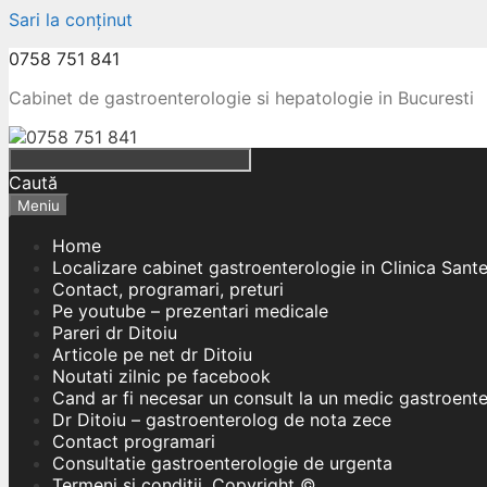
Sari la conținut
0758 751 841
Cabinet de gastroenterologie si hepatologie in Bucuresti
Caută
Meniu
Home
Localizare cabinet gastroenterologie in Clinica Sant
Contact, programari, preturi
Pe youtube – prezentari medicale
Pareri dr Ditoiu
Articole pe net dr Ditoiu
Noutati zilnic pe facebook
Cand ar fi necesar un consult la un medic gastroent
Dr Ditoiu – gastroenterolog de nota zece
Contact programari
Consultatie gastroenterologie de urgenta
Termeni si conditii, Copyright ©