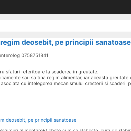
regim deosebit, pe principii sanatoase
oenterolog 0758751841
u sfaturi referitoare la scaderea in greutate.
dicamente sau sa tina regim alimentar, iar aceasta greutate
, asociata cu intelegerea mecanismului cresterii si scaderii 
m deosebit, pe principii sanatoase
Regimuri alimentare
Etichete
cum se slabeste
,
cura de slabi