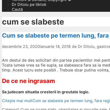
Dr Ditoiu pe tiktok
Caută
cum se slabeste
Cum se slabeste pe termen lung, fara 
decembrie 23, 2020
ianuarie 14, 2018
de
Dr Ditoiu, gastr
Am destul de des solicitari din partea pacientilor mei pentr
Toata lumea vrea sa fie supla, sa slabeasca fara sa ia me
timp. Acest lucru este posibil . Trebuie doar putina vointa
De ce ne ingrasam
Sa judecam situatia cresterii in greutate logic.
Citește mai mult
Cum se slabeste pe termen lung, fara regi
Categorii
Cum se poate slabi
,
obezitatea si riscurile sale
,