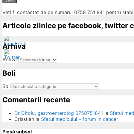
Send
Veti fi contactat de pe numarul 0758 751 841 pentru stabil
Articole zilnice pe facebook, twitter c
Arhiva
Arhiva
Boli
ow
Boli
Comentarii recente
Dr Ditoiu, gastroenterolog 0758751841
la
Sfatul med
Crisstian
la
Sfatul medicului – forum in cancer
Piesă subsol