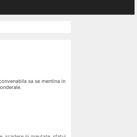
 convenabila sa se mentina in
ponderale.
re
,
scadere in greutate
,
sfatul