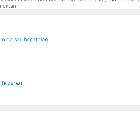
mentarii
erolog sau hepatolog
e Bucuresti