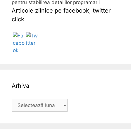
pentru stabilirea detaliilor programarii
Articole zilnice pe facebook, twitter
click
Follow
Arhiva
A
r
h
i