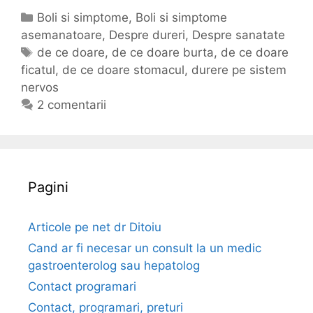
c
C
Boli si simptome
,
Boli si simptome
e
asemanatoare
a
,
Despre dureri
,
Despre sanatate
t
E
de ce doare
,
de ce doare burta
,
de ce doare
d
ficatul
e
t
,
de ce doare stomacul
,
durere pe sistem
o
nervos
g
i
a
o
c
2 comentarii
r
r
h
e
i
e
i
t
b
e
u
Pagini
r
t
Articole pe net dr Ditoiu
a
Cand ar fi necesar un consult la un medic
,
gastroenterolog sau hepatolog
f
Contact programari
i
Contact, programari, preturi