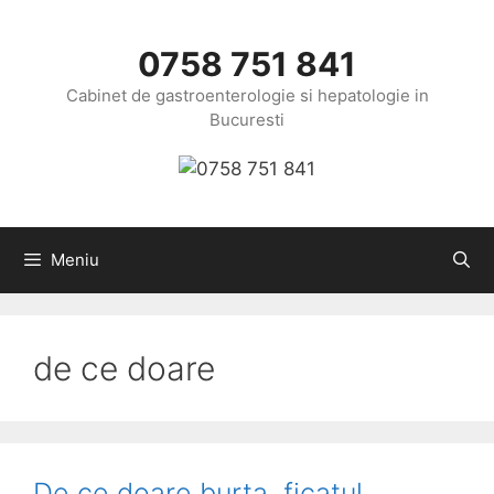
Sari
la
0758 751 841
conținut
Cabinet de gastroenterologie si hepatologie in
Bucuresti
Meniu
de ce doare
De ce doare burta, ficatul