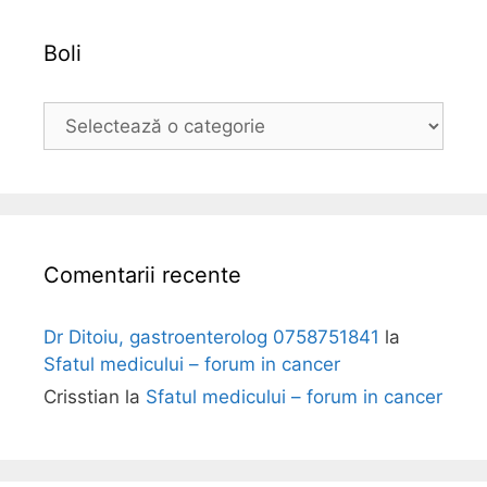
v
a
Boli
B
o
l
i
Comentarii recente
Dr Ditoiu, gastroenterolog 0758751841
la
Sfatul medicului – forum in cancer
Crisstian
la
Sfatul medicului – forum in cancer