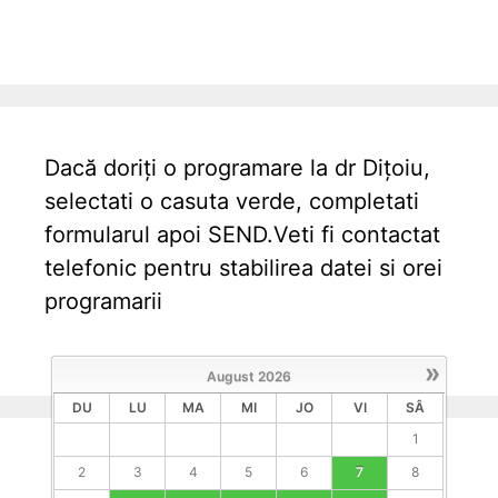
Dacă doriți o programare la dr Dițoiu,
selectati o casuta verde, completati
formularul apoi SEND.Veti fi contactat
telefonic pentru stabilirea datei si orei
programarii
»
August
2026
DU
LU
MA
MI
JO
VI
SÂ
1
2
3
4
5
6
7
8