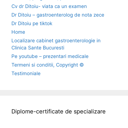
c
Cv dr Ditoiu- viata ca un examen
a
Dr Ditoiu – gastroenterolog de nota zece
t
Dr Ditoiu pe tiktok
u
Home
l
Localizare cabinet gastroenterologie in
Clinica Sante Bucuresti
,
Pe youtube – prezentari medicale
s
Termeni si conditii, Copyright ©
t
Testimoniale
o
m
a
c
u
Diplome-certificate de specializare
l
,