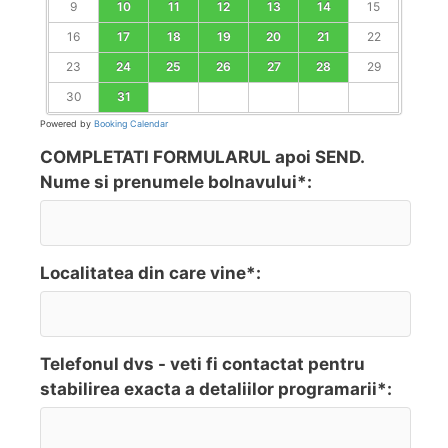
9
10
11
12
13
14
15
16
17
18
19
20
21
22
23
24
25
26
27
28
29
30
31
Powered by
Booking Calendar
COMPLETATI FORMULARUL apoi SEND.
Nume si prenumele bolnavului*:
Localitatea din care vine*:
Telefonul dvs - veti fi contactat pentru
stabilirea exacta a detaliilor programarii*: