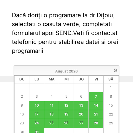
Dacă doriți o programare la dr Dițoiu,
selectati o casuta verde, completati
formularul apoi SEND.Veti fi contactat
telefonic pentru stabilirea datei si orei
programarii
»
August
2026
DU
LU
MA
MI
JO
VI
SÂ
1
2
3
4
5
6
7
8
9
10
11
12
13
14
15
16
17
18
19
20
21
22
23
24
25
26
27
28
29
30
31