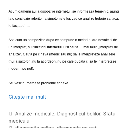
Acum oamenii au la dispozitie internetul, se informeaza temeinic, ajung
la o concluzie referitor la simptomele lor, vad ce analize trebuie sa faca,
le fac, apoi….
Asa cum un compozitor, dupa ce compune o melodie, are nevoie si de
un interpret, si utilizatorii internetului isi cauta … mai multi „interpreti de
analize”. Cauta pe cineva (medic sau nu) sa le interpreteze analizele
(nu la saxofon, nu la acordeon, nu pe cale bucala ci sa le interpreteze
modern, pe net).
Se ivesc numeroase probleme conexe..
Citește mai mult
S
f
a
C
Analize medicale
,
Diagnosticul bolilor
,
Sfatul
t
medicului
a
u