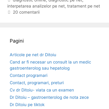
t
E
diagnostic online
,
diagnostic pe net
,
l
interpetarea analizelor pe net
e
t
,
tratament pe net
m
g
i
20 comentarii
e
o
c
d
r
h
i
i
e
c
i
t
Pagini
u
e
l
u
Articole pe net dr Ditoiu
i
Cand ar fi necesar un consult la un medic
o
gastroenterolog sau hepatolog
n
Contact programari
l
Contact, programari, preturi
i
n
Cv dr Ditoiu- viata ca un examen
e
Dr Ditoiu – gastroenterolog de nota zece
–
Dr Ditoiu pe tiktok
i