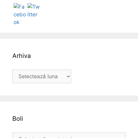
Arhiva
A
r
h
i
v
a
Boli
B