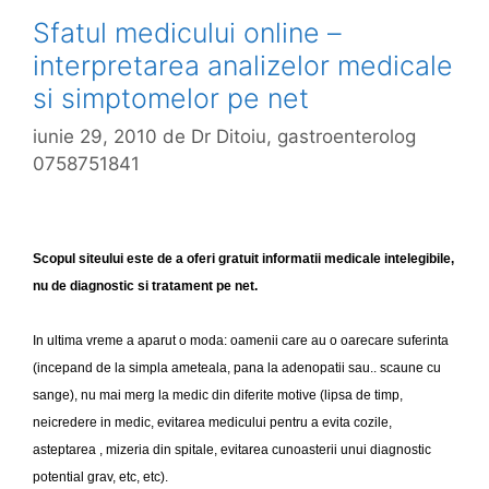
e
e
Sfatul medicului online –
d
interpretarea analizelor medicale
i
si simptomelor pe net
c
a
iunie 29, 2010
de
Dr Ditoiu, gastroenterolog
l
0758751841
o
n
l
i
Scopul siteului este de a oferi gratuit informatii medicale intelegibile,
n
nu de diagnostic si tratament pe net.
e
?
In ultima vreme a aparut o moda: oamenii care au o oarecare suferinta
(incepand de la simpla ameteala, pana la adenopatii sau.. scaune cu
sange), nu mai merg la medic din diferite motive (lipsa de timp,
neicredere in medic, evitarea medicului pentru a evita cozile,
asteptarea , mizeria din spitale, evitarea cunoasterii unui diagnostic
potential grav, etc, etc).