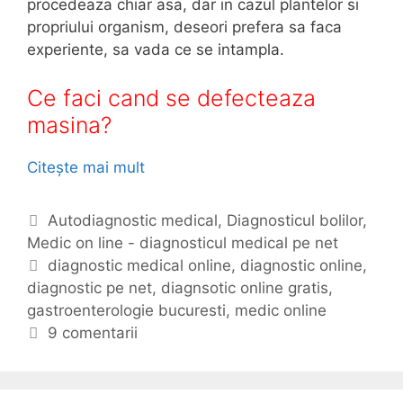
procedeaza chiar asa, dar in cazul plantelor si
propriului organism, deseori prefera sa faca
experiente, sa vada ce se intampla.
Ce faci cand se defecteaza
masina?
Citește mai mult
D
i
a
C
Autodiagnostic medical
,
Diagnosticul bolilor
,
g
Medic on line - diagnosticul medical pe net
a
n
t
E
diagnostic medical online
,
diagnostic online
,
o
diagnostic pe net
e
t
,
diagnsotic online gratis
,
s
gastroenterologie bucuresti
g
i
,
medic online
t
o
c
9 comentarii
i
r
h
c
i
e
m
i
t