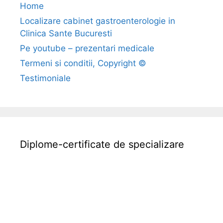
Home
n
Localizare cabinet gastroenterologie in
t
Clinica Sante Bucuresti
e
r
Pe youtube – prezentari medicale
p
Termeni si conditii, Copyright ©
r
Testimoniale
e
t
a
r
e
Diplome-certificate de specializare
a
a
n
a
l
i
z