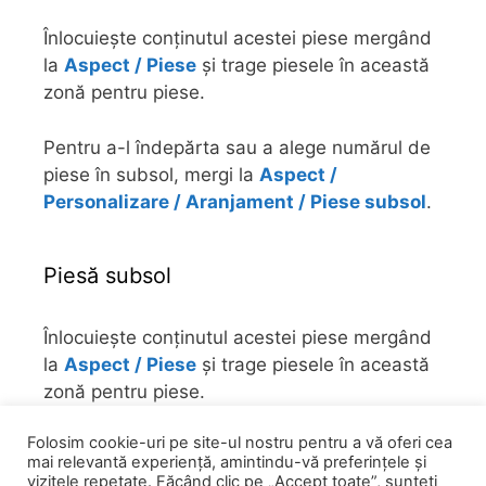
Înlocuiește conținutul acestei piese mergând
la
Aspect / Piese
și trage piesele în această
zonă pentru piese.
Pentru a-l îndepărta sau a alege numărul de
piese în subsol, mergi la
Aspect /
Personalizare / Aranjament / Piese subsol
.
Piesă subsol
Înlocuiește conținutul acestei piese mergând
la
Aspect / Piese
și trage piesele în această
zonă pentru piese.
Folosim cookie-uri pe site-ul nostru pentru a vă oferi cea
Pentru a-l îndepărta sau a alege numărul de
mai relevantă experiență, amintindu-vă preferințele și
piese în subsol, mergi la
Aspect /
vizitele repetate. Făcând clic pe „Accept toate”, sunteți