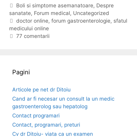
t
C
Boli si simptome asemanatoare
,
Despre
r
sanatate
a
,
Forum medical
,
Uncategorized
e
t
E
doctor online
,
forum gastroenterologie
,
sfatul
b
medicului online
e
t
a
g
i
77 comentarii
r
o
c
i
r
h
d
i
e
e
i
t
Pagini
l
e
a
p
Articole pe net dr Ditoiu
a
Cand ar fi necesar un consult la un medic
c
gastroenterolog sau hepatolog
i
Contact programari
e
Contact, programari, preturi
n
t
Cv dr Ditoiu- viata ca un examen