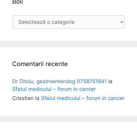
Boli
B
o
l
i
Comentarii recente
Dr Ditoiu, gastroenterolog 0758751841
la
Sfatul medicului – forum in cancer
Crisstian
la
Sfatul medicului – forum in cancer