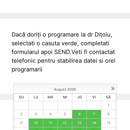
Dacă doriți o programare la dr Dițoiu,
selectati o casuta verde, completati
formularul apoi SEND.Veti fi contactat
telefonic pentru stabilirea datei si orei
programarii
»
August
2026
DU
LU
MA
MI
JO
VI
SÂ
1
2
3
4
5
6
7
8
9
10
11
12
13
14
15