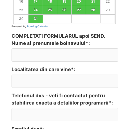
16
17
18
19
20
21
22
23
24
25
26
27
28
29
30
31
Powered by
Booking Calendar
COMPLETATI FORMULARUL apoi SEND.
Nume si prenumele bolnavului*:
Localitatea din care vine*:
Telefonul dvs - veti fi contactat pentru
stabilirea exacta a detaliilor programarii*: