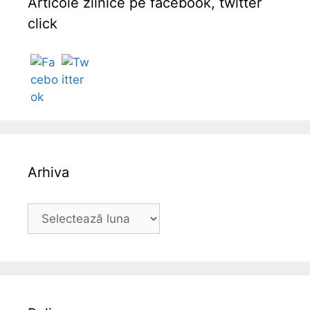
Articole zilnice pe facebook, twitter
click
Follow
Arhiva
A
r
h
i
v
a