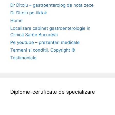
i
Dr Ditoiu – gastroenterolog de nota zece
-
Dr Ditoiu pe tiktok
f
Home
o
Localizare cabinet gastroenterologie in
r
Clinica Sante Bucuresti
u
m
Pe youtube – prezentari medicale
g
Termeni si conditii, Copyright ©
a
Testimoniale
s
t
r
o
e
Diplome-certificate de specializare
n
t
e
r