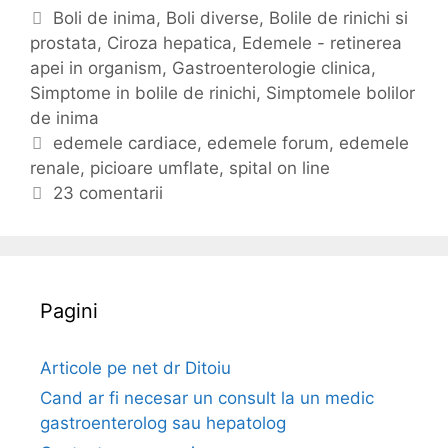
e
C
Boli de inima
,
Boli diverse
,
Bolile de rinichi si
m
prostata
a
,
Ciroza hepatica
,
Edemele - retinerea
e
apei in organism
t
,
Gastroenterologie clinica
,
l
Simptome in bolile de rinichi
e
,
Simptomele bolilor
e
de inima
g
(
o
E
edemele cardiace
,
edemele forum
,
edemele
u
renale
r
t
,
picioare umflate
,
spital on line
m
i
i
23 comentarii
f
i
c
l
h
a
e
r
t
Pagini
e
e
a
p
Articole pe net dr Ditoiu
i
Cand ar fi necesar un consult la un medic
c
gastroenterolog sau hepatolog
i