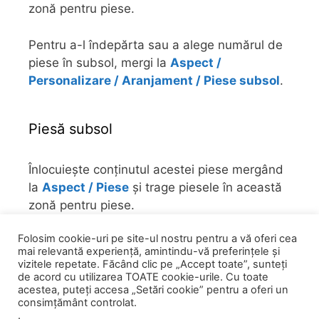
zonă pentru piese.
Pentru a-l îndepărta sau a alege numărul de
piese în subsol, mergi la
Aspect /
Personalizare / Aranjament / Piese subsol
.
Piesă subsol
Înlocuiește conținutul acestei piese mergând
la
Aspect / Piese
și trage piesele în această
zonă pentru piese.
Folosim cookie-uri pe site-ul nostru pentru a vă oferi cea
Pentru a-l îndepărta sau a alege numărul de
mai relevantă experiență, amintindu-vă preferințele și
piese în subsol, mergi la
Aspect /
vizitele repetate. Făcând clic pe „Accept toate”, sunteți
Personalizare / Aranjament / Piese subsol
.
de acord cu utilizarea TOATE cookie-urile. Cu toate
acestea, puteți accesa „Setări cookie” pentru a oferi un
consimțământ controlat.
.