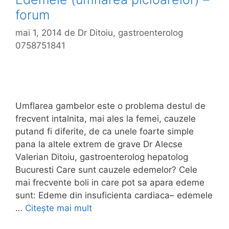
forum
mai 1, 2014
de
Dr Ditoiu, gastroenterolog
0758751841
Umflarea gambelor este o problema destul de
frecvent intalnita, mai ales la femei, cauzele
putand fi diferite, de ca unele foarte simple
pana la altele extrem de grave Dr Alecse
Valerian Ditoiu, gastroenterolog hepatolog
Bucuresti Care sunt cauzele edemelor? Cele
mai frecvente boli in care pot sa apara edeme
sunt: Edeme din insuficienta cardiaca– edemele
…
Citește mai mult
E
d