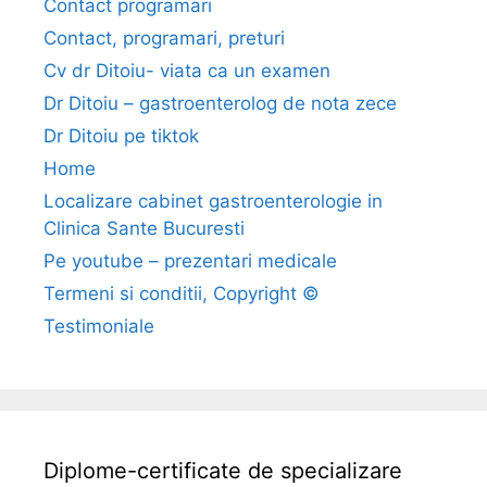
Contact programari
o
Contact, programari, preturi
a
r
Cv dr Ditoiu- viata ca un examen
e
Dr Ditoiu – gastroenterolog de nota zece
l
Dr Ditoiu pe tiktok
o
Home
r
Localizare cabinet gastroenterologie in
)
Clinica Sante Bucuresti
–
f
Pe youtube – prezentari medicale
o
Termeni si conditii, Copyright ©
r
Testimoniale
u
m
Diplome-certificate de specializare