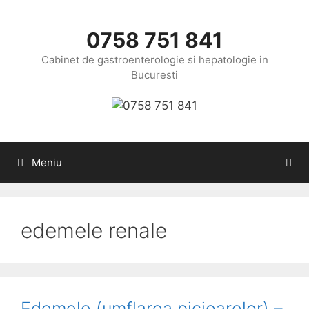
Sari
la
0758 751 841
conținut
Cabinet de gastroenterologie si hepatologie in
Bucuresti
Meniu
edemele renale
Edemele (umflarea picioarelor) –