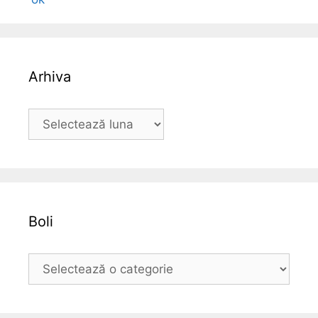
Arhiva
A
r
h
i
v
a
Boli
B
o
l
i