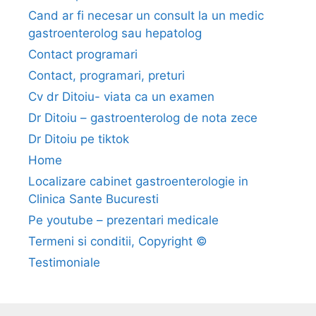
:
Cand ar fi necesar un consult la un medic
e
gastroenterolog sau hepatolog
s
Contact programari
t
Contact, programari, preturi
e
r
Cv dr Ditoiu- viata ca un examen
i
Dr Ditoiu – gastroenterolog de nota zece
s
Dr Ditoiu pe tiktok
c
Home
a
Localizare cabinet gastroenterologie in
n
Clinica Sante Bucuresti
t
a
Pe youtube – prezentari medicale
a
Termeni si conditii, Copyright ©
s
Testimoniale
o
c
i