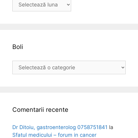
A
r
h
i
v
a
Boli
B
o
l
i
Comentarii recente
Dr Ditoiu, gastroenterolog 0758751841
la
Sfatul medicului – forum in cancer