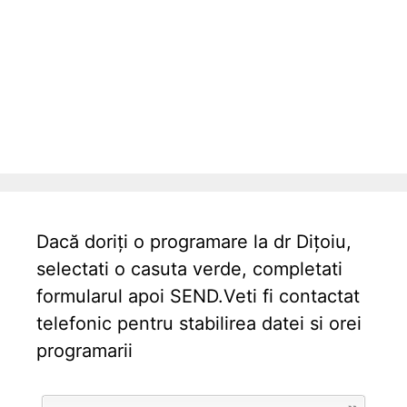
m
e
n
t
e
Dacă doriți o programare la dr Dițoiu,
selectati o casuta verde, completati
formularul apoi SEND.Veti fi contactat
telefonic pentru stabilirea datei si orei
programarii