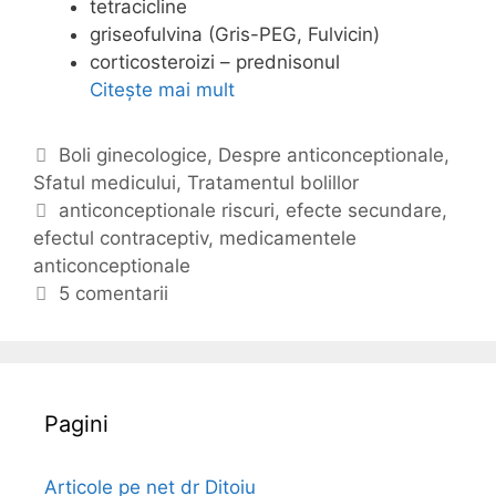
tetracicline
griseofulvina (Gris-PEG, Fulvicin)
corticosteroizi – prednisonul
Citește mai mult
S
f
a
C
Boli ginecologice
,
Despre anticonceptionale
,
t
Sfatul medicului
a
,
Tratamentul bolillor
u
t
E
anticonceptionale riscuri
,
efecte secundare
,
l
efectul contraceptiv
e
t
,
medicamentele
m
anticonceptionale
g
i
e
o
c
5 comentarii
d
r
h
i
i
e
c
i
t
u
e
Pagini
l
u
i
Articole pe net dr Ditoiu