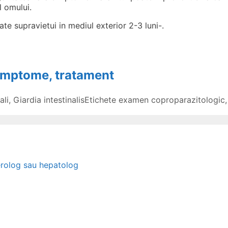
l omului.
oate supravietui in mediul exterior 2-3 luni-.
simptome, tratament
ali
,
Giardia intestinalis
Etichete
examen coproparazitologic
erolog sau hepatolog