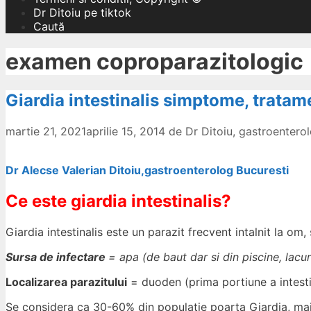
Dr Ditoiu pe tiktok
Caută
examen coproparazitologic
Giardia intestinalis simptome, tratam
martie 21, 2021
aprilie 15, 2014
de
Dr Ditoiu, gastroenter
Dr Alecse Valerian Ditoiu,gastroenterolog Bucuresti
Ce este giardia intestinalis?
Giardia intestinalis este un parazit frecvent intalnit la om
Sursa de infectare
= apa (de baut dar si din piscine, lacuri
Localizarea parazitului
= duoden (prima portiune a intestin
Se considera ca 30-60% din populatie poarta Giardia, major