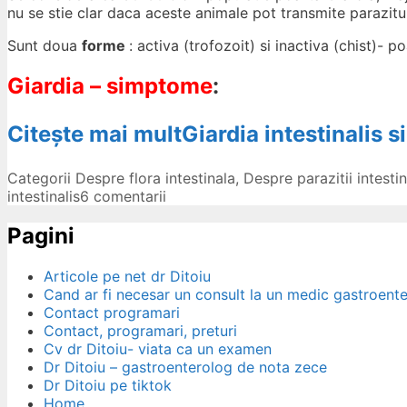
nu se stie clar daca aceste animale pot transmite parazitu
Sunt doua
forme
: activa (trofozoit) si inactiva (chist)- p
Giardia – simptome
:
Citește mai mult
Giardia intestinalis 
Categorii
Despre flora intestinala
,
Despre parazitii intestin
intestinalis
6 comentarii
Pagini
Articole pe net dr Ditoiu
Cand ar fi necesar un consult la un medic gastroent
Contact programari
Contact, programari, preturi
Cv dr Ditoiu- viata ca un examen
Dr Ditoiu – gastroenterolog de nota zece
Dr Ditoiu pe tiktok
Home