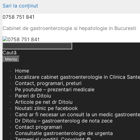
Sari la conținut
0758 751 841
Cabinet de gastroenterologie si hepatologie in Bucuresti
Caută
Meniu
Home
Localizare cabinet gastroenterologie in Clinica Sant
Contact, programari, preturi
Pe youtube – prezentari medicale
Pareri dr Ditoiu
Articole pe net dr Ditoiu
Noutati zilnic pe facebook
Cand ar fi necesar un consult la un medic gastroent
Dr Ditoiu – gastroenterolog de nota zece
Contact programari
Consultatie gastroenterologie de urgenta
Termeni si conditii, Copyright ©