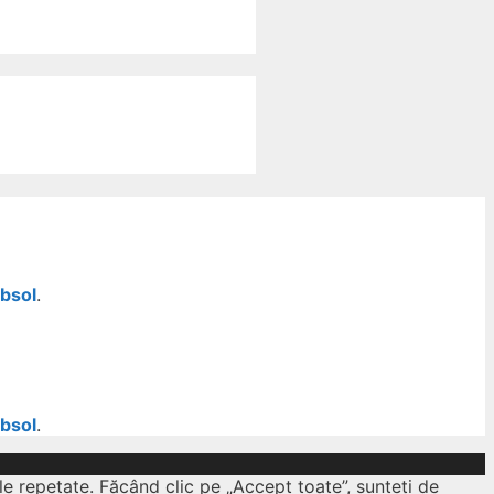
ubsol
.
ubsol
.
le repetate. Făcând clic pe „Accept toate”, sunteți de