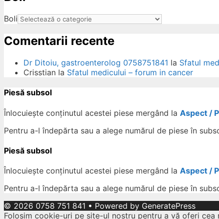
ow
Boli
Comentarii recente
Dr Ditoiu, gastroenterolog 0758751841
la
Sfatul med
Crisstian
la
Sfatul medicului – forum in cancer
Piesă subsol
Înlocuiește conținutul acestei piese mergând la
Aspect / 
Pentru a-l îndepărta sau a alege numărul de piese în subs
Piesă subsol
Înlocuiește conținutul acestei piese mergând la
Aspect / 
Pentru a-l îndepărta sau a alege numărul de piese în subs
© 2026 0758 751 841
• Powered by
GeneratePress
Folosim cookie-uri pe site-ul nostru pentru a vă oferi cea 