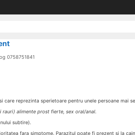
ent
olog 0758751841
, si care reprezinta sperietoare pentru unele persoane mai se
 rauri) alimente prost fierte, sex oral/anal.
ului subtire).
itatea fara simptome. Parazitul poate fi prezent si la caine