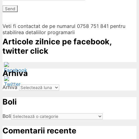
Send
Veti fi contactat de pe numarul 0758 751 841 pentru
stabilirea detaliilor programarii
Articole zilnice pe facebook,
twitter click
Arhiva
Arhiva
Boli
ow
Boli
Comentarii recente