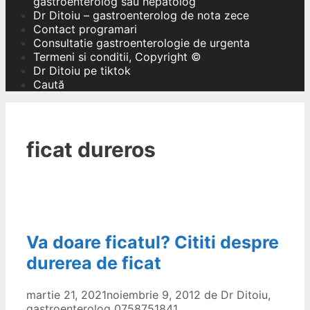
gastroenterolog sau hepatolog
Dr Ditoiu – gastroenterolog de nota zece
Contact programari
Consultatie gastroenterologie de urgenta
Termeni si conditii, Copyright ©
Dr Ditoiu pe tiktok
Caută
ficat dureros
Va doare ficatul? Cititi despre
durerea de ficat
martie 21, 2021
noiembrie 9, 2012
de
Dr Ditoiu,
gastroenterolog 0758751841