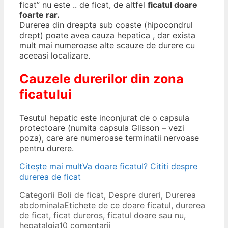
ficat” nu este .. de ficat, de altfel
ficatul doare
foarte rar.
Durerea din dreapta sub coaste (hipocondrul
drept) poate avea cauza hepatica , dar exista
mult mai numeroase alte scauze de durere cu
aceeasi localizare.
Cauzele durerilor din zona
ficatului
Tesutul hepatic este inconjurat de o capsula
protectoare (numita capsula Glisson – vezi
poza), care are numeroase terminatii nervoase
pentru durere.
Citește mai mult
Va doare ficatul? Cititi despre
durerea de ficat
Categorii
Boli de ficat
,
Despre dureri
,
Durerea
abdominala
Etichete
de ce doare ficatul
,
durerea
de ficat
,
ficat dureros
,
ficatul doare sau nu
,
hepatalgia
10 comentarii