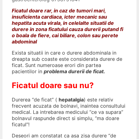
Ficatul doare rar, in caz de tumori mari,
insuficienta cardiaca, icter mecanic sau
hepatita acuta virala, in celelalte situatii de
durere in zona ficatului cauza durerii putand fi
o boala de fiere, cai biliare, colon sau perete
abdominal
Exista situatii in care o durere abdominala in
dreapta sub coaste este considerata durere de
ficat. Sunt numeroase erori din partea
pacientilor in
problema durerii de ficat.
Ficatul doare sau nu?
Durerea “de ficat” (
hepatalgia
) este relativ
frecvent acuzata de bolnavi, inaintea consultului
medical. La intrebarea medicului “ce va supara”
bolnavul raspunde direct si simplu, “ma doare
ficatul”!
Deseori am constatat ca asa zisa durere “de