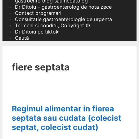
gastroenterolog sau hepatolog
Dr Ditoiu – gastroenterolog de nota zece
Contact programari
Consultatie gastroenterologie de urgenta
Termeni si conditii, Copyright ©
Dr Ditoiu pe tiktok
Caută
fiere septata
Regimul alimentar in fierea
septata sau cudata (colecist
septat, colecist cudat)