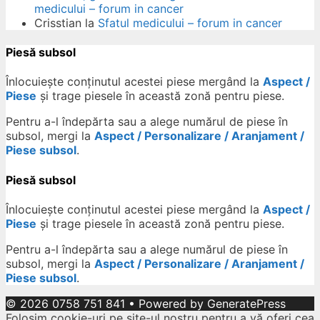
medicului – forum in cancer
Crisstian
la
Sfatul medicului – forum in cancer
Piesă subsol
Înlocuiește conținutul acestei piese mergând la
Aspect /
Piese
și trage piesele în această zonă pentru piese.
Pentru a-l îndepărta sau a alege numărul de piese în
subsol, mergi la
Aspect / Personalizare / Aranjament /
Piese subsol
.
Piesă subsol
Înlocuiește conținutul acestei piese mergând la
Aspect /
Piese
și trage piesele în această zonă pentru piese.
Pentru a-l îndepărta sau a alege numărul de piese în
subsol, mergi la
Aspect / Personalizare / Aranjament /
Piese subsol
.
© 2026 0758 751 841
• Powered by
GeneratePress
Folosim cookie-uri pe site-ul nostru pentru a vă oferi cea