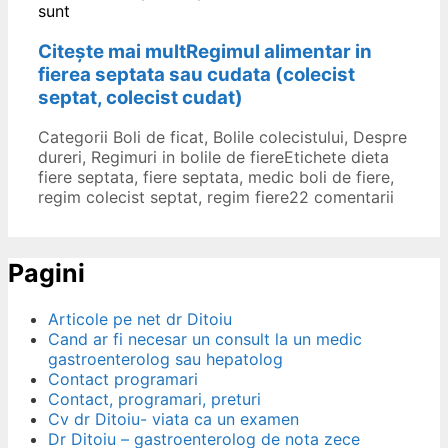
sunt
Citește mai mult
Regimul alimentar in
fierea septata sau cudata (colecist
septat, colecist cudat)
Categorii
Boli de ficat
,
Bolile colecistului
,
Despre
dureri
,
Regimuri in bolile de fiere
Etichete
dieta
fiere septata
,
fiere septata
,
medic boli de fiere
,
regim colecist septat
,
regim fiere
22 comentarii
Pagini
Articole pe net dr Ditoiu
Cand ar fi necesar un consult la un medic
gastroenterolog sau hepatolog
Contact programari
Contact, programari, preturi
Cv dr Ditoiu- viata ca un examen
Dr Ditoiu – gastroenterolog de nota zece