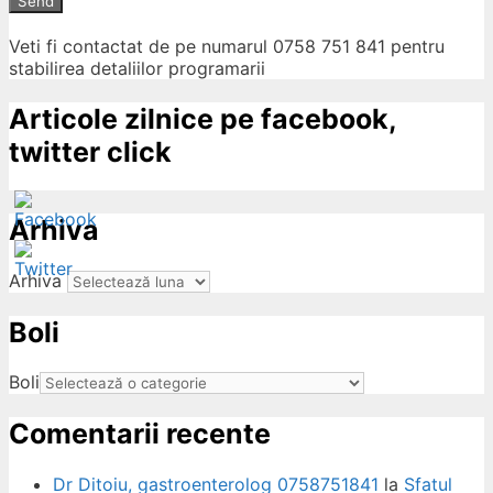
Send
Veti fi contactat de pe numarul 0758 751 841 pentru
stabilirea detaliilor programarii
Articole zilnice pe facebook,
twitter click
Arhiva
Arhiva
Boli
ow
Boli
Comentarii recente
Dr Ditoiu, gastroenterolog 0758751841
la
Sfatul