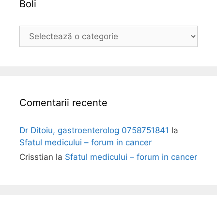
Boli
B
o
l
i
Comentarii recente
Dr Ditoiu, gastroenterolog 0758751841
la
Sfatul medicului – forum in cancer
Crisstian
la
Sfatul medicului – forum in cancer