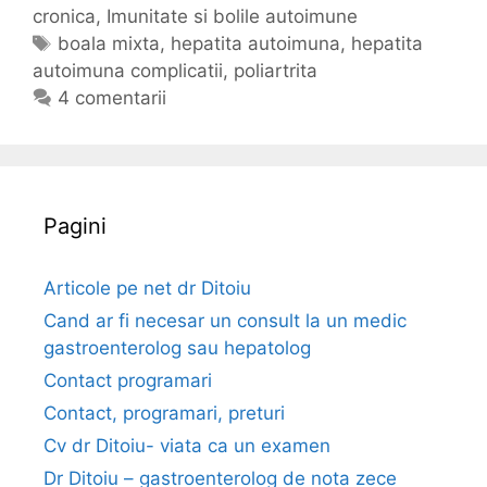
a
cronica
a
,
Imunitate si bolile autoimune
t
t
E
boala mixta
,
hepatita autoimuna
,
hepatita
i
autoimuna complicatii
e
t
,
poliartrita
t
g
i
4 comentarii
a
o
c
a
r
h
u
i
e
t
i
t
Pagini
o
e
i
m
Articole pe net dr Ditoiu
u
Cand ar fi necesar un consult la un medic
n
gastroenterolog sau hepatolog
a
Contact programari
-
Contact, programari, preturi
c
o
Cv dr Ditoiu- viata ca un examen
m
Dr Ditoiu – gastroenterolog de nota zece