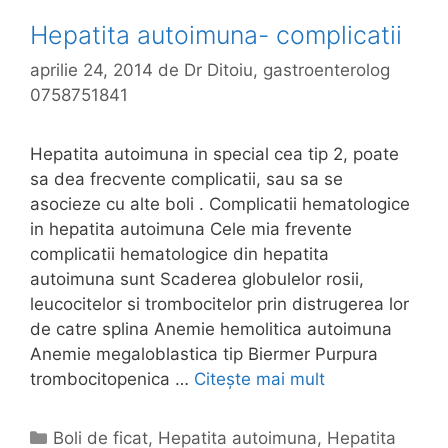
Hepatita autoimuna- complicatii
aprilie 24, 2014
de
Dr Ditoiu, gastroenterolog
0758751841
Hepatita autoimuna in special cea tip 2, poate
sa dea frecvente complicatii, sau sa se
asocieze cu alte boli . Complicatii hematologice
in hepatita autoimuna Cele mia frevente
complicatii hematologice din hepatita
autoimuna sunt Scaderea globulelor rosii,
leucocitelor si trombocitelor prin distrugerea lor
de catre splina Anemie hemolitica autoimuna
Anemie megaloblastica tip Biermer Purpura
trombocitopenica …
Citește mai mult
H
e
p
C
Boli de ficat
,
Hepatita autoimuna
,
Hepatita