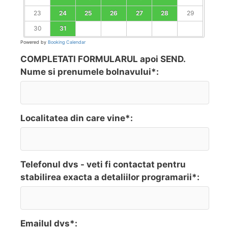
23
24
25
26
27
28
29
30
31
Powered by
Booking Calendar
COMPLETATI FORMULARUL apoi SEND.
Nume si prenumele bolnavului*:
Localitatea din care vine*:
Telefonul dvs - veti fi contactat pentru
stabilirea exacta a detaliilor programarii*:
Emailul dvs*: