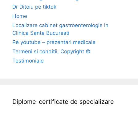
p
Dr Ditoiu pe tiktok
l
Home
i
Localizare cabinet gastroenterologie in
c
Clinica Sante Bucuresti
a
t
Pe youtube – prezentari medicale
i
Termeni si conditii, Copyright ©
i
Testimoniale
Diplome-certificate de specializare