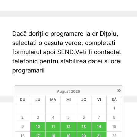
Dacă doriți o programare la dr Dițoiu,
selectati o casuta verde, completati
formularul apoi SEND.Veti fi contactat
telefonic pentru stabilirea datei si orei
programarii
»
August
2026
DU
LU
MA
MI
JO
VI
SÂ
1
2
3
4
5
6
7
8
9
10
11
12
13
14
15
16
17
18
19
20
21
22