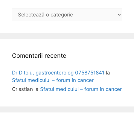
B
o
l
i
Comentarii recente
Dr Ditoiu, gastroenterolog 0758751841
la
Sfatul medicului – forum in cancer
Crisstian
la
Sfatul medicului – forum in cancer