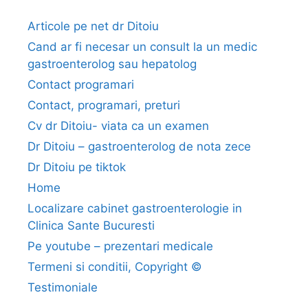
s
p
Articole pe net dr Ditoiu
r
Cand ar fi necesar un consult la un medic
e
gastroenterolog sau hepatolog
b
Contact programari
o
Contact, programari, preturi
l
i
Cv dr Ditoiu- viata ca un examen
l
Dr Ditoiu – gastroenterolog de nota zece
e
Dr Ditoiu pe tiktok
f
Home
i
Localizare cabinet gastroenterologie in
c
Clinica Sante Bucuresti
a
t
Pe youtube – prezentari medicale
u
Termeni si conditii, Copyright ©
l
Testimoniale
u