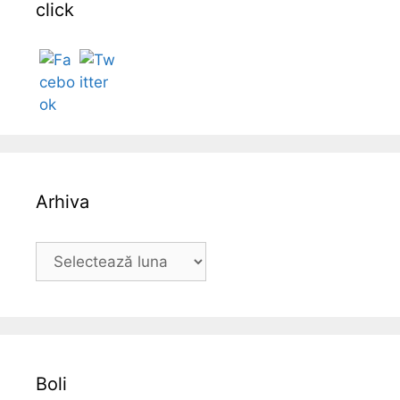
click
Follow
Arhiva
A
r
h
i
v
a
Boli