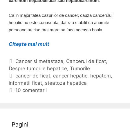
carcinom hepatocelular sau hepatocarcinom
.
Ca in majoritatea cazurilor de cancer, cauza cancerului
hepatic nu este cunoscuta, dar s-a stabilit ca anumite
persoane au risc mai mare sa faca aceasta boala..
Citește mai mult
I
n
f
C
Cancer si metastaze
,
Cancerul de ficat
,
o
Despre tumorile hepatice
a
,
Tumorile
r
t
E
cancer de ficat
,
cancer hepatic
,
hepatom
,
m
informatii ficat
e
t
,
steatoza hepatica
a
g
i
10 comentarii
t
o
c
i
r
h
i
i
e
d
i
t
Pagini
e
e