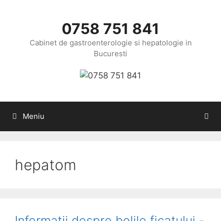
Sari
la
0758 751 841
conținut
Cabinet de gastroenterologie si hepatologie in
Bucuresti
Meniu
hepatom
Informatii despre bolile ficatului -