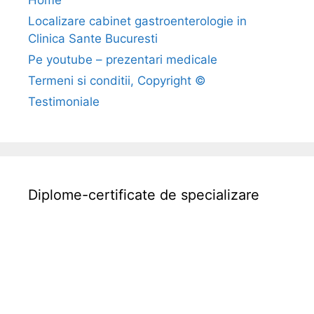
a
Localizare cabinet gastroenterologie in
u
Clinica Sante Bucuresti
z
Pe youtube – prezentari medicale
e
Termeni si conditii, Copyright ©
,
Testimoniale
s
i
m
p
Diplome-certificate de specializare
t
o
m
e
,