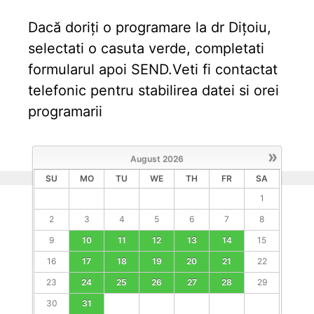
Dacă doriți o programare la dr Dițoiu,
selectati o casuta verde, completati
formularul apoi SEND.Veti fi contactat
telefonic pentru stabilirea datei si orei
programarii
»
August
2026
SU
MO
TU
WE
TH
FR
SA
1
2
3
4
5
6
7
8
9
10
11
12
13
14
15
16
17
18
19
20
21
22
23
24
25
26
27
28
29
30
31