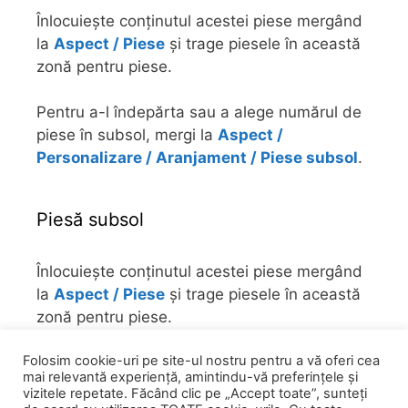
Înlocuiește conținutul acestei piese mergând
la
Aspect / Piese
și trage piesele în această
zonă pentru piese.
Pentru a-l îndepărta sau a alege numărul de
piese în subsol, mergi la
Aspect /
Personalizare / Aranjament / Piese subsol
.
Piesă subsol
Înlocuiește conținutul acestei piese mergând
la
Aspect / Piese
și trage piesele în această
zonă pentru piese.
Folosim cookie-uri pe site-ul nostru pentru a vă oferi cea
Pentru a-l îndepărta sau a alege numărul de
mai relevantă experiență, amintindu-vă preferințele și
piese în subsol, mergi la
Aspect /
vizitele repetate. Făcând clic pe „Accept toate”, sunteți