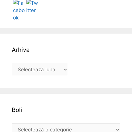
Arhiva
A
r
h
i
v
a
Boli
B