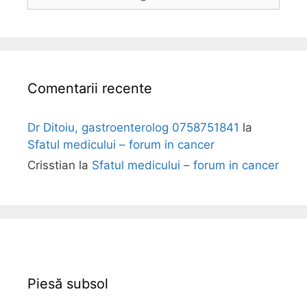
o
l
i
Comentarii recente
Dr Ditoiu, gastroenterolog 0758751841
la
Sfatul medicului – forum in cancer
Crisstian
la
Sfatul medicului – forum in cancer
Piesă subsol