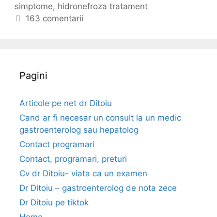
simptome
e
i
,
hidronefroza tratament
n
g
c
163 comentarii
e
o
h
f
r
e
r
i
t
i
e
o
Pagini
z
a
Articole pe net dr Ditoiu
–
Cand ar fi necesar un consult la un medic
g
gastroenterolog sau hepatolog
r
Contact programari
a
Contact, programari, preturi
d
Cv dr Ditoiu- viata ca un examen
e
Dr Ditoiu – gastroenterolog de nota zece
,
Dr Ditoiu pe tiktok
c
Home