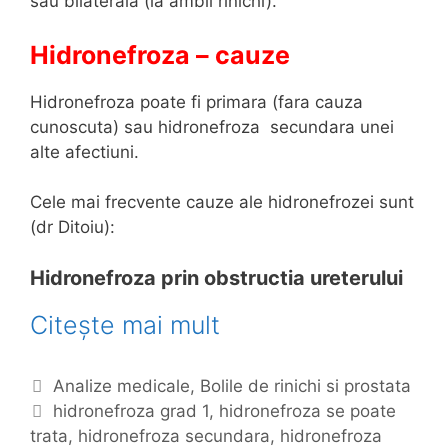
sau bilaterala (la ambii rinichi).
Hidronefroza – cauze
Hidronefroza poate fi primara (fara cauza
cunoscuta) sau hidronefroza secundara unei
alte afectiuni.
Cele mai frecvente cauze ale hidronefrozei sunt
(dr Ditoiu):
Hidronefroza prin obstructia ureterului
Citește mai mult
H
i
d
C
Analize medicale
,
Bolile de rinichi si prostata
r
a
E
hidronefroza grad 1
,
hidronefroza se poate
trata
t
t
,
hidronefroza secundara
,
hidronefroza
o