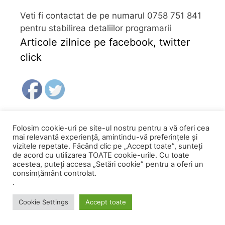
Veti fi contactat de pe numarul 0758 751 841
pentru stabilirea detaliilor programarii
Articole zilnice pe facebook, twitter
click
Follow
Folosim cookie-uri pe site-ul nostru pentru a vă oferi cea
mai relevantă experiență, amintindu-vă preferințele și
vizitele repetate. Făcând clic pe „Accept toate”, sunteți
de acord cu utilizarea TOATE cookie-urile. Cu toate
acestea, puteți accesa „Setări cookie” pentru a oferi un
Arhiva
consimțământ controlat.
.
A
Cookie Settings
Accept toate
PROGRAMARI
CATRE CLINICA
r
h