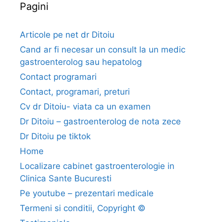
Pagini
p
e
a
t
Articole pe net dr Ditoiu
i
Cand ar fi necesar un consult la un medic
t
gastroenterolog sau hepatolog
e
Contact programari
f
Contact, programari, preturi
o
r
Cv dr Ditoiu- viata ca un examen
u
Dr Ditoiu – gastroenterolog de nota zece
m
Dr Ditoiu pe tiktok
Home
Localizare cabinet gastroenterologie in
Clinica Sante Bucuresti
Pe youtube – prezentari medicale
Termeni si conditii, Copyright ©