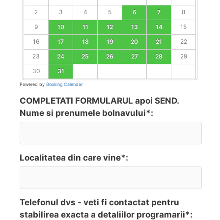
2
3
4
5
6
7
8
9
10
11
12
13
14
15
16
17
18
19
20
21
22
23
24
25
26
27
28
29
30
31
Powered by
Booking Calendar
COMPLETATI FORMULARUL apoi SEND.
Nume si prenumele bolnavului*:
Localitatea din care vine*:
Telefonul dvs - veti fi contactat pentru
stabilirea exacta a detaliilor programarii*: