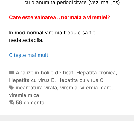
cu o anumita periodicitate (vezi mai jos)
Care este valoarea .. normala a viremiei?
In mod normal viremia trebuie sa fie
nedetectabila.
Citește mai mult
V
i
r
C
Analize in bolile de ficat
,
Hepatita cronica
,
e
Hepatita cu virus B
a
,
Hepatita cu virus C
m
t
E
incarcatura virala
,
viremia
,
viremia mare
,
i
viremia mica
e
t
a
g
i
56 comentarii
i
o
c
n
r
h
h
i
e
e
i
t