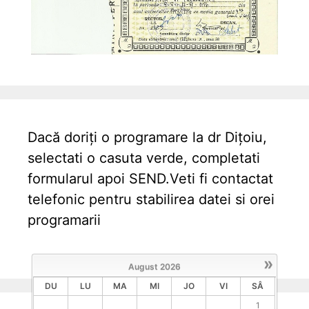
Dacă doriți o programare la dr Dițoiu,
selectati o casuta verde, completati
formularul apoi SEND.Veti fi contactat
telefonic pentru stabilirea datei si orei
programarii
»
August
2026
DU
LU
MA
MI
JO
VI
SÂ
1