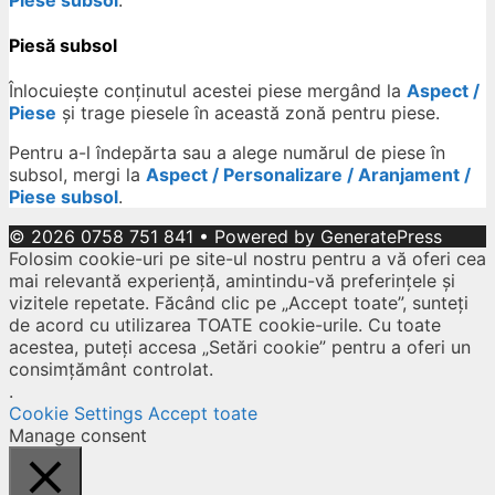
Piesă subsol
Înlocuiește conținutul acestei piese mergând la
Aspect /
Piese
și trage piesele în această zonă pentru piese.
Pentru a-l îndepărta sau a alege numărul de piese în
subsol, mergi la
Aspect / Personalizare / Aranjament /
Piese subsol
.
© 2026 0758 751 841
• Powered by
GeneratePress
Folosim cookie-uri pe site-ul nostru pentru a vă oferi cea
mai relevantă experiență, amintindu-vă preferințele și
vizitele repetate. Făcând clic pe „Accept toate”, sunteți
de acord cu utilizarea TOATE cookie-urile. Cu toate
acestea, puteți accesa „Setări cookie” pentru a oferi un
consimțământ controlat.
.
Cookie Settings
Accept toate
Manage consent