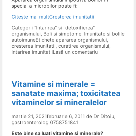
special a microbilor poate fi:
Citește mai mult
Cresterea imunitatii
Categorii
"Intarirea" si "detoxifierea"
organismului
,
Boli si simptome
,
Imunitate si bolile
autoimune
Etichete
apararea organismului
,
cresterea imunitatii
,
curatirea organismului
,
intarirea imunitatii
Lasă un comentariu
Vitamine si minerale =
sanatate maxima; toxicitatea
vitaminelor si mineralelor
martie 21, 2021
februarie 6, 2011
de
Dr Ditoiu,
gastroenterolog 0758751841
Este bine sa luati vitamine si minerale?