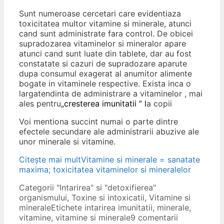
Sunt numeroase cercetari care evidentiaza
toxicitatea multor vitamine si minerale, atunci
cand sunt administrate fara control. De obicei
supradozarea vitaminelor si mineralor apare
atunci cand sunt luate din tablete, dar au fost
constatate si cazuri de supradozare aparute
dupa consumul exagerat al anumitor alimente
bogate in vitaminele respective. Exista inca o
largatendinta de administrare a vitaminelor , mai
ales pentru
„cresterea imunitatii ” l
a copii
Voi mentiona succint numai o parte dintre
efectele secundare ale administrarii abuzive ale
unor minerale si vitamine.
Citește mai mult
Vitamine si minerale = sanatate
maxima; toxicitatea vitaminelor si mineralelor
Categorii
"Intarirea" si "detoxifierea"
organismului
,
Toxine si intoxicatii
,
Vitamine si
minerale
Etichete
intarirea imunitatii
,
minerale
,
vitamine
,
vitamine si minerale
9 comentarii