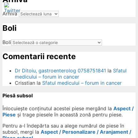
Arhiva
Boli
ow
Boli
Comentarii recente
Dr Ditoiu, gastroenterolog 0758751841
la
Sfatul
medicului – forum in cancer
Crisstian
la
Sfatul medicului – forum in cancer
Piesă subsol
Înlocuiește conținutul acestei piese mergând la
Aspect /
Piese
și trage piesele în această zonă pentru piese.
Pentru a-l îndepărta sau a alege numărul de piese în
subsol, mergi la
Aspect / Personalizare / Aranjament /
Piese subsol
.