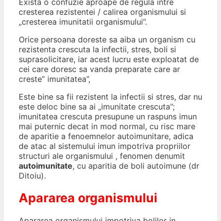
Exista o confuzie aproape de regula intre
cresterea rezistentei / calirea organismului si
„cresterea imunitatii organismului”.
Orice persoana doreste sa aiba un organism cu
rezistenta crescuta la infectii, stres, boli si
suprasolicitare, iar acest lucru este exploatat de
cei care doresc sa vanda preparate care ar
creste” imunitatea”,
Este bine sa fii rezistent la infectii si stres, dar nu
este deloc bine sa ai „imunitate crescuta”;
imunitatea crescuta presupune un raspuns imun
mai puternic decat in mod normal, cu risc mare
de aparitie a fenoemnelor autoimunitare, adica
de atac al sistemului imun impotriva propriilor
structuri ale organismului , fenomen denumit
autoimunitate
, cu aparitia de boli autoimune (dr
Ditoiu).
Apararea organismului
Apararea organismului impotriva bolilor in