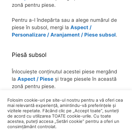
zonă pentru piese.
Pentru a-l îndepărta sau a alege numărul de
piese în subsol, mergi la
Aspect /
Personalizare / Aranjament / Piese subsol
.
Piesă subsol
Înlocuiește conținutul acestei piese mergând
la
Aspect / Piese
și trage piesele în această
zonă pentru piese.
Folosim cookie-uri pe site-ul nostru pentru a vă oferi cea
Pentru a-l îndepărta sau a alege numărul de
mai relevantă experiență, amintindu-vă preferințele și
piese în subsol, mergi la
Aspect /
vizitele repetate. Făcând clic pe „Accept toate”, sunteți
Personalizare / Aranjament / Piese subsol
.
de acord cu utilizarea TOATE cookie-urile. Cu toate
acestea, puteți accesa „Setări cookie” pentru a oferi un
consimțământ controlat.