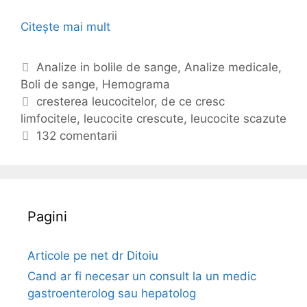
Citește mai mult
L
e
u
C
Analize in bolile de sange
,
Analize medicale
,
c
Boli de sange
a
,
Hemograma
o
t
E
cresterea leucocitelor
,
de ce cresc
c
limfocitele
e
t
,
leucocite crescute
,
leucocite scazute
i
g
i
132 comentarii
t
o
c
e
r
h
l
i
e
e
i
t
Pagini
c
e
r
e
Articole pe net dr Ditoiu
s
Cand ar fi necesar un consult la un medic
c
gastroenterolog sau hepatolog
u