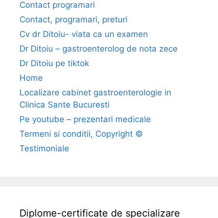
Contact programari
t
Contact, programari, preturi
e
s
Cv dr Ditoiu- viata ca un examen
a
Dr Ditoiu – gastroenterolog de nota zece
u
Dr Ditoiu pe tiktok
s
Home
c
Localizare cabinet gastroenterologie in
a
Clinica Sante Bucuresti
z
u
Pe youtube – prezentari medicale
t
Termeni si conditii, Copyright ©
e
Testimoniale
Diplome-certificate de specializare