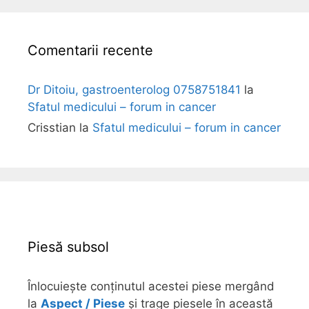
i
Comentarii recente
Dr Ditoiu, gastroenterolog 0758751841
la
Sfatul medicului – forum in cancer
Crisstian
la
Sfatul medicului – forum in cancer
Piesă subsol
Înlocuiește conținutul acestei piese mergând
la
Aspect / Piese
și trage piesele în această