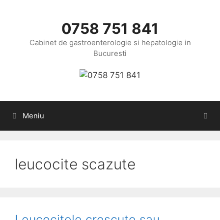
Sari
la
0758 751 841
conținut
Cabinet de gastroenterologie si hepatologie in
Bucuresti
Meniu
leucocite scazute
Leucocitele crescute sau