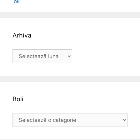
Arhiva
A
r
h
i
v
a
Boli
B
o
l