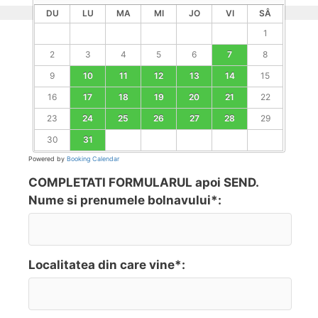
DU
LU
MA
MI
JO
VI
SÂ
1
2
3
4
5
6
7
8
9
10
11
12
13
14
15
16
17
18
19
20
21
22
23
24
25
26
27
28
29
30
31
Powered by
Booking Calendar
COMPLETATI FORMULARUL apoi SEND.
Nume si prenumele bolnavului*:
Localitatea din care vine*: