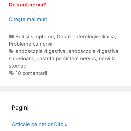
Ce sunt nervii?
Citește mai mult
N
e
r
C
Boli si simptome
,
Gastroenterologie clinica
,
v
Probleme cu nervii
a
i
t
E
endoscopia digestiva
,
endoscopia digestiva
l
superioara
e
t
,
gastrita pe sistem nervos
,
nervi la
a
stomac
g
i
s
o
c
10 comentarii
t
r
h
o
i
e
m
i
t
a
e
Pagini
c
Articole pe net dr Ditoiu