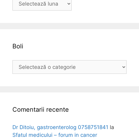
A
r
h
i
v
a
Boli
B
o
l
i
Comentarii recente
Dr Ditoiu, gastroenterolog 0758751841
la
Sfatul medicului – forum in cancer