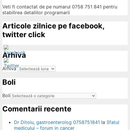
Veti fi contactat de pe numarul 0758 751 841 pentru
stabilirea detaliilor programarii
Articole zilnice pe facebook,
twitter click
Arhiva
Arhiva
Boli
ow
Boli
Comentarii recente
Dr Ditoiu, gastroenterolog 0758751841
la
Sfatul
medicului – forum in cancer