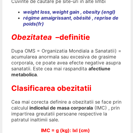
Cuvinte de cautare pe site-uri in alte limbi
weight loss, weight gain , obesity (engl)
r
égime amaigrissant,
obésité ,
reprise de
poids
(fr)
Obezitatea –
definitie
Dupa OMS = Organizatia Mondiala a Sanatatii) =
acumularea anormala sau excesiva de grasime
corporala, ce poate avea efecte negative asupra
sanatatii. Este cea mai raspandita
afectiune
metabolica
.
Clasificarea obezitatii
Cea mai corecta definire a obezitatii se face prin
calculul
indicelui de masa corporala
(IMC) , prin
impartirea greutatii persoane respective la
patratul inaltimii sale.
IMC = g (kg): IxI (cm)