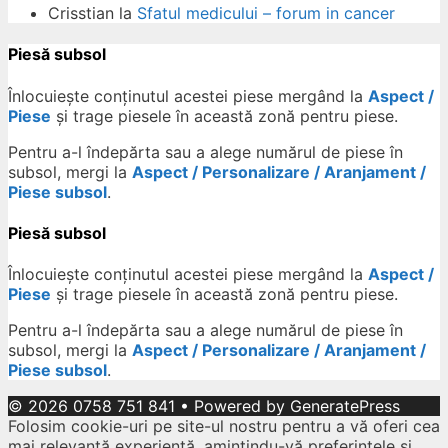
Crisstian
la
Sfatul medicului – forum in cancer
Piesă subsol
Înlocuiește conținutul acestei piese mergând la
Aspect /
Piese
și trage piesele în această zonă pentru piese.
Pentru a-l îndepărta sau a alege numărul de piese în
subsol, mergi la
Aspect / Personalizare / Aranjament /
Piese subsol
.
Piesă subsol
Înlocuiește conținutul acestei piese mergând la
Aspect /
Piese
și trage piesele în această zonă pentru piese.
Pentru a-l îndepărta sau a alege numărul de piese în
subsol, mergi la
Aspect / Personalizare / Aranjament /
Piese subsol
.
© 2026 0758 751 841
• Powered by
GeneratePress
Folosim cookie-uri pe site-ul nostru pentru a vă oferi cea
mai relevantă experiență, amintindu-vă preferințele și