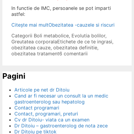
In functie de IMC, persoanele se pot imparti
astfel:
Citește mai mult
Obezitatea -cauzele si riscuri
Categorii
Boli metabolice
,
Evolutia bolilor
,
Greutatea corporala
Etichete
de ce te ingrasi
,
obezitatea cauze
,
obezitatea definitie
,
obezitatea tratament
6 comentarii
Pagini
Articole pe net dr Ditoiu
Cand ar fi necesar un consult la un medic
gastroenterolog sau hepatolog
Contact programari
Contact, programari, preturi
Cv dr Ditoiu- viata ca un examen
Dr Ditoiu – gastroenterolog de nota zece
Dr Ditoiu pe tiktok