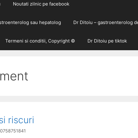
u
Noutati zilnic pe facebook
astroenterolog sau hepatolog
Dr Ditoiu – gastroenterolog d
Termeni si conditii, Copyright ©
Dr Ditoiu pe tiktok
ament
i riscuri
g 0758751841