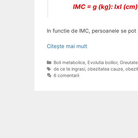
IMC = g (kg): IxI (cm)
In functie de IMC, persoanele se pot 
Citește mai mult
O
b
e
C
Boli metabolice
,
Evolutia bolilor
,
Greutate
a
E
de ce te ingrasi
,
obezitatea cauze
,
obezit
z
t
t
6 comentarii
i
e
i
t
g
c
a
o
h
t
r
e
e
i
t
i
e
a
-
c