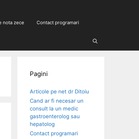
e nota zece
Contact programari
Caută
Pagini
Articole pe net dr Ditoiu
Cand ar fi necesar un
consult la un medic
gastroenterolog sau
hepatolog
Contact programari