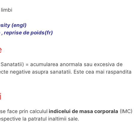
 limbi
sity (engl)
 ,
reprise de poids
(fr)
e
Sanatatii) = acumularea anormala sau excesiva de
cte negative asupra sanatatii. Este cea mai raspandita
i
se face prin calculul
indicelui de masa corporala
(IMC)
spective la patratul inaltimii sale.