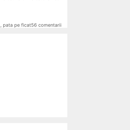
c
,
pata pe ficat
56 comentarii