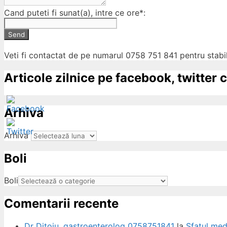
Cand puteti fi sunat(a), intre ce ore*:
Send
Veti fi contactat de pe numarul 0758 751 841 pentru stabil
Articole zilnice pe facebook, twitter c
Arhiva
Arhiva
Boli
ow
Boli
Comentarii recente
Dr Ditoiu, gastroenterolog 0758751841
la
Sfatul med