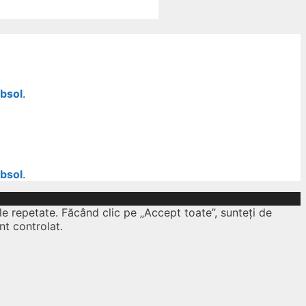
ubsol
.
ubsol
.
le repetate. Făcând clic pe „Accept toate”, sunteți de
nt controlat.