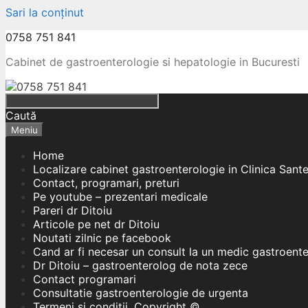
Sari la conținut
0758 751 841
Cabinet de gastroenterologie si hepatologie in Bucuresti
Caută
Meniu
Home
Localizare cabinet gastroenterologie in Clinica Sant
Contact, programari, preturi
Pe youtube – prezentari medicale
Pareri dr Ditoiu
Articole pe net dr Ditoiu
Noutati zilnic pe facebook
Cand ar fi necesar un consult la un medic gastroent
Dr Ditoiu – gastroenterolog de nota zece
Contact programari
Consultatie gastroenterologie de urgenta
Termeni si conditii, Copyright ©