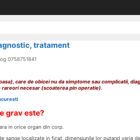
gnostic, tratament
olog 0758751841
a), care de obicei nu da simptome sau complicatii, diag
 rareori necesar (scoaterea pin operatie).
ucuresti
e grav este?
a in orice organ din corp.
sange localizate in ficat, dimensiunile lor putand varia de