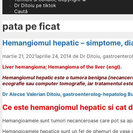
Dr Ditoiu pe tiktok
Caută
pata pe ficat
Hemangiomul hepatic – simptome, dia
martie 21, 2021
aprilie 24, 2014
de
Dr Ditoiu, gastroenter
Liver hemangioma; Hemangioma of the liver (engl).
Hemangiomul hepatic este o tumora benigna (necanceroas
ecografie sau computer tomografie, iar tratamentul este
Dr Alecse Valerian Ditoiu, gastroenterolog-hepatolog B
Ce e
ste hemangiomul hepatic si cat d
Hemangioamele sunt tumori necanceroase care pot sa apar
Hemangioamele hepatice sunt un fel de ghemuri de vase de 