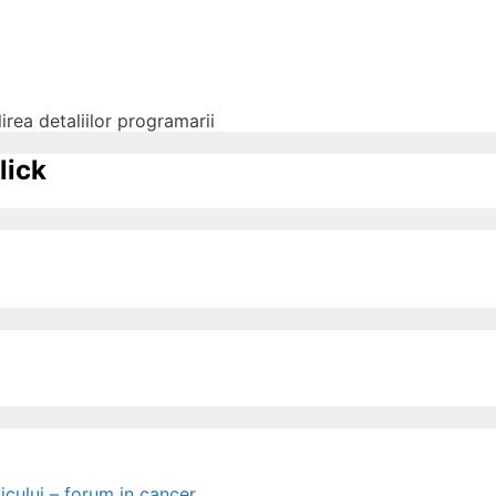
irea detaliilor programarii
lick
icului – forum in cancer