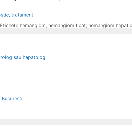
tic, tratament
Etichete
hemangiom
,
hemangiom ficat
,
hemangiom hepati
erolog sau hepatolog
e Bucuresti